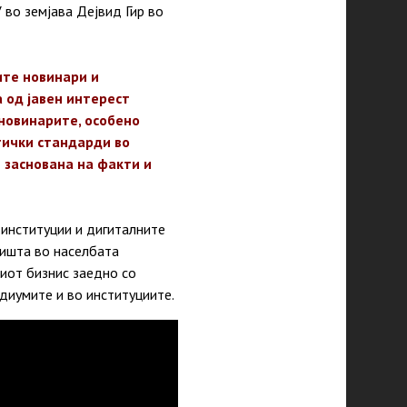
 во земјава Дејвид Гир во
ите новинари и
 од јавен интерест
 новинарите, особено
тички стандарди во
 заснована на факти и
 институции и дигиталните
вишта во населбата
иот бизнис заедно со
диумите и во институциите.