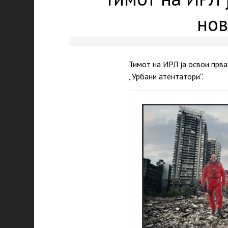
нов
Тимот на ИРЛ ја освои прва
„Урбани атентатори“.