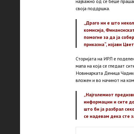
најважно од се беше прашањ
своја поддршка.
„Драго ни е што неко
комисија, Финансискат
помогне за да ја собе
приказна“, изјави Цвет
Сторијата на ИРЛ е поделен
мапа на која се гледаат си
Новинарката Деница Чадико
вложен и во начинот на ком
„Најголемиот предизви
информации и сите док
што би ја разбрал сек
се надевам дека сте з