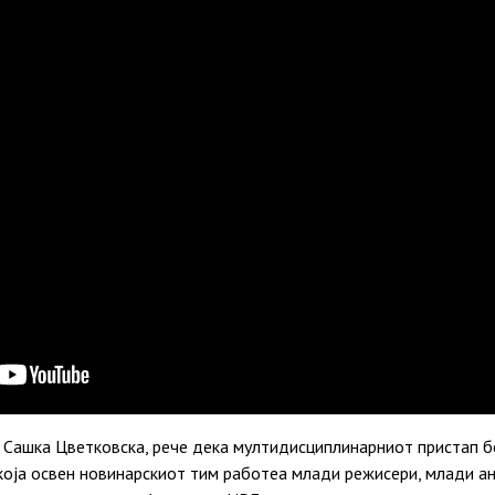
, Сашка Цветковска, рече дека мултидисциплинарниот пристап б
 која освен новинарскиот тим работеа млади режисери, млади а