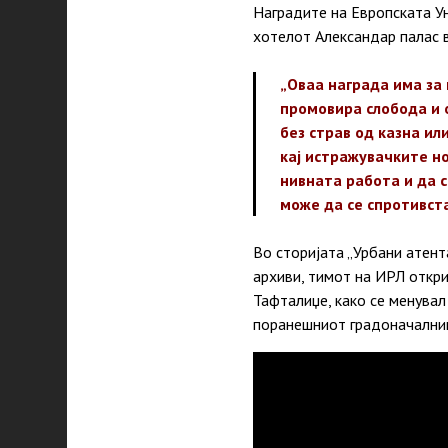
Наградите на Европската Ун
хотелот Александар палас в
„Оваа награда има за
промовира слобода и 
без страв од казна ил
кај истражувачките н
нивната работа и да с
може да се спротивста
Во сторијата „Урбани атен
архиви, тимот на ИРЛ откри
Тафталиџе, како се менува
поранешниот градоначалник