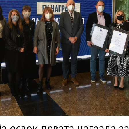
ја освои првата награда з