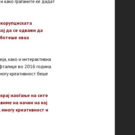
и како граѓаните ќе дадат
тикорупциската
ој да се одважи да
аботеше оваа
ија, како и интерактивна
фталиџе во 2016 година.
ногу креативност беше
окрај наоѓање на сите
виме на начин на кој
, многу креативност и