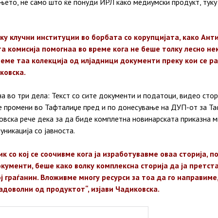
ето, не само што ќе понуди ИРЛ како медиумски продукт, туку 
лку клучни институции во борбата со корупцијата, како Ан
а комисија помогнаа во време кога не беше толку лесно нек
реме таа колекција од илјадници документи преку кои се р
ковска.
а во три дела: Текст со сите документи и податоци, видео стор
те промени во Тафталиџе пред и по донесување на ДУП-от за Та
вска рече дека за да биде комплетна новинарската приказна м
уникација со јавноста.
к со кој се соочивме кога ја изработувавме оваа сторија, п
ументи, беше како волку комплексна сторија да ја претста
ој граѓанин. Вложивме многу ресурси за тоа да го направиме
адоволни од продуктот“, изјави Чадиковска.