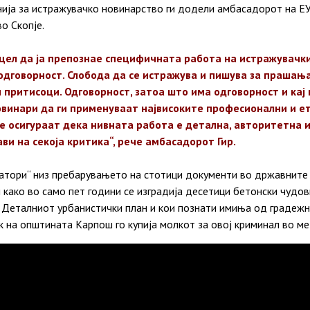
ија за истражувачко новинарство ги додели амбасадорот на ЕУ
о Скопје.
 цел да ја препознае специфичната работа на истражувачк
одговорност. Слобода да се истражува и пишува за прашања
и притисоци. Одговорност, затоа што има одговорност и кај
овинари да ги применуваат највисоките професионални и е
е осигураат дека нивната работа е детална, авторитетна и
ви на секоја критика“, рече амбасадорот Гир.
татори“ низ пребарувањето на стотици документи во државните
 како во само пет години се изградија десетици бетонски чудо
л Деталниот урбанистички план и кои познати имиња од градежн
 на општината Карпош го купија молкот за овој криминал во ме