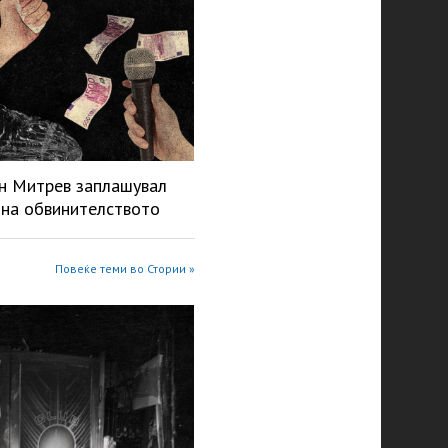
н Митрев заплашувал
 на обвинителството
Повеќе теми во Стории »