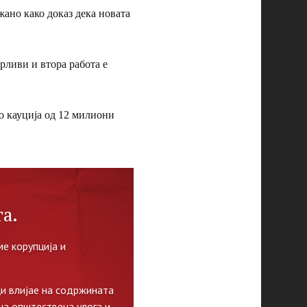
ано како доказ дека новата
ирливи и втора работа е
о кауција од 12 милиони
а.
е корупција и
и влијае на содржината
на општествена улога и