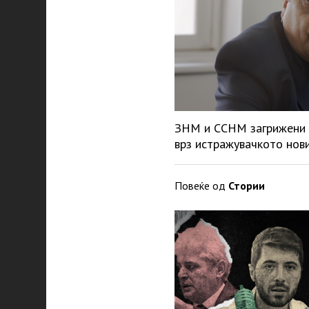
ЗНМ и ССНМ загрижени 
врз истражувачкото нов
Повеќе од
Стории