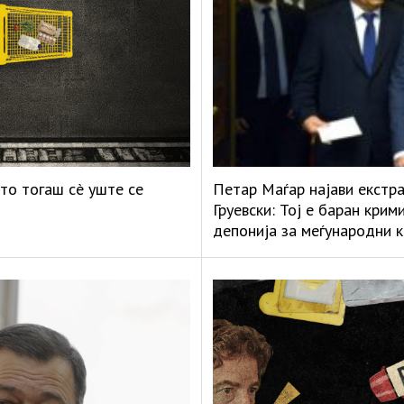
то тогаш сè уште се
Петар Маѓар најави екстр
Груевски: Тој е баран кри
депонија за меѓународни 