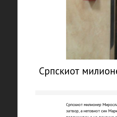
Српскиот милион
Српскиот милионер Миросла
затвор, а неговиот син Мар
поттикнување на даночно з