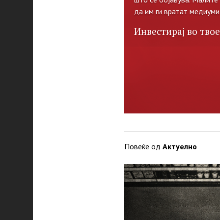
да им ги вратат медиуми
Инвестирај во твое
Повеќе од
Актуелно