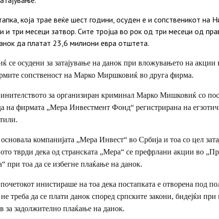
апка, која трае веќе шест години, осуден е и сопственикот на 
и и три месеци затвор. Сите тројца во рок од три месеци од пр
анок да платат 23,6 милиони евра отштета.
се осудени за затајување на данок при вложувањето на акции 
рмите сопственост на Марко Миршковиќ во друга фирма.
инителството за организиран криминал Марко Мишковиќ со пос
а на фирмата „Мера Инвестмент Фонд“ регистрирана на егзотичн
тили.
основала компанијата „Мера Инвест“ во Србија и тоа со цел зат
то тврди дека од странската „Мера“ се префрлани акции во „Пр
 при тоа да се избегне плаќање на данок.
очетокот инистираше на тоа дека постапката е отворена под п
 не треба да се плати данок според српските закони, бидејќи при
ов за задолжително плаќање на данок.