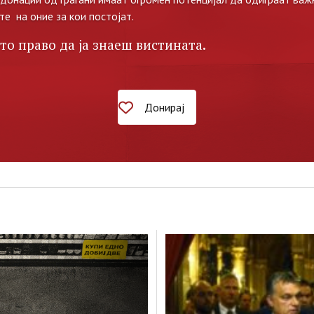
те на оние за кои постојат.
то право да ја знаеш вистината.
Донирај