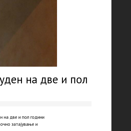
ден на две и пол
н нa две и пол години
ночно затајување и