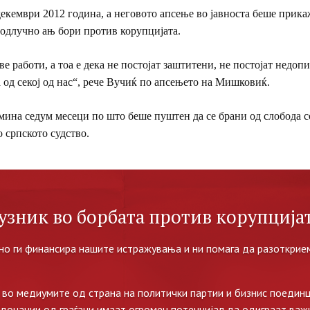
кември 2012 година, а неговото апсење во јавноста беше прикаж
одлучно ањ бори против корупцијата.
е работи, а тоа е дека не постојат заштитени, не постојат недоп
 од секој од нас“, рече Вучиќ по апсењето на Мишковиќ.
ина седум месеци по што беше пуштен да се брани од слобода с
о српското судство.
узник во борбата против корупцијат
но ги финансира нашите истражувања и ни помага да разоткрием
во медиумите од страна на политички партии и бизнис поединц
 донации од граѓани имаат огромен потенцијал да одиграат важ