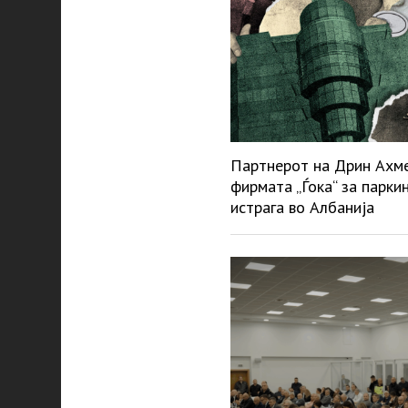
Партнерот на Дрин Ахмет
фирмата „Ѓока“ за парки
истрага во Албанија