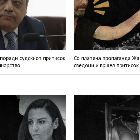
поради судскиот притисок
Со платена пропаганда Жа
инарство
сведоци и вршел притисок