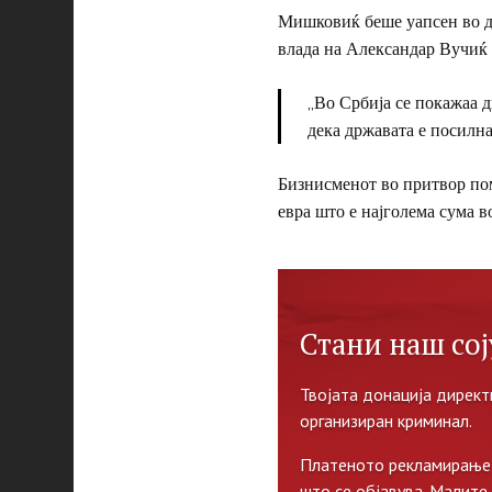
Мишковиќ беше уапсен во де
влада на Александар Вучиќ 
„
Во Србија се покажаа дв
дека државата е посилна
Бизнисменот во притвор пом
евра што е најголема сума в
Стани наш сој
Твојата донација директ
организиран криминал.
Платеното рекламирање 
што се објавува. Малите