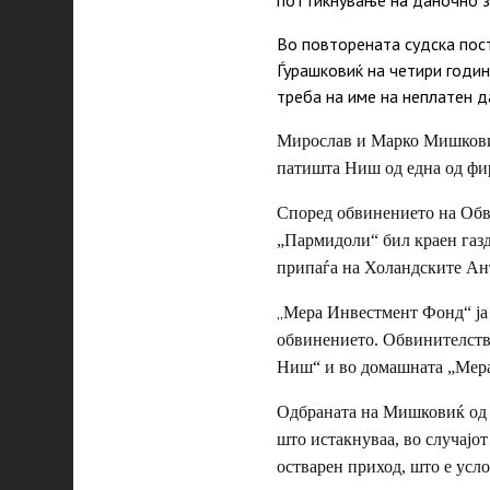
Во повторената судска пост
Ѓурашковиќ на четири годин
треба на име на неплатен д
Мирослав и Марко Мишковиќ 
патишта Ниш од една од фи
Според обвинението на Обв
„Пармидоли“ бил краен газд
припаѓа на Холандските Ан
„
Мера Инвестмент Фонд“ ја 
обвинението. Обвинителство
Ниш“ и во домашната „Мера“
Одбраната на Мишковиќ од п
што истакнуваа, во случајот
остварен приход, што е усл