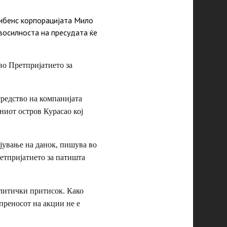
Нибенс корпорацијата Мило
авосилноста на пресудата ќе
во Претпријатието за
редство на компанијата
иот остров Курасао кој
ајување на данок, пишува во
етпријатието за патишта
олитички притисок. Како
 преносот на акции не е