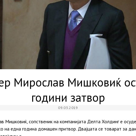
ер Мирослав Мишковиќ осу
години затвор
09.03.2019
в Мишковиќ, сопственик на компанијата Делта Холдинг е осуде
ко на една година домашен притвор. Двајцата се товарат за да
атајување.