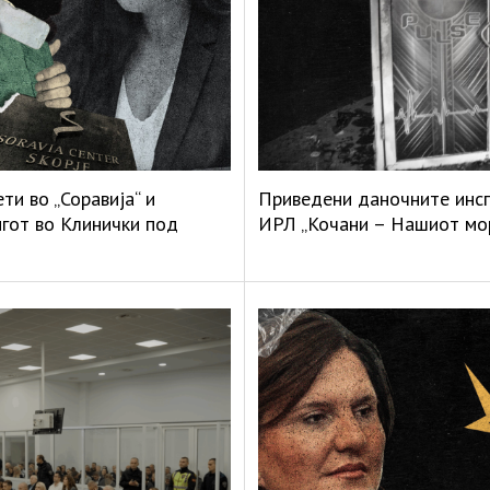
и во „Соравија“ и
Приведени даночните инсп
нгот во Клинички под
ИРЛ „Кочани – Нашиот мо