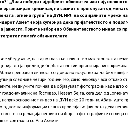
што?“ „Дали победи најдобриот обвинител или најуспешнот
и организиран криминал, но самиот е прогонуван од минато
ената „огнена група“ на ДУИ. ИРЛ на социјалните мрежи н
идерот Ахмети која сугерира дека пријателството е подолг
на јавноста. Првите избори во Обвинителството минаа со п
интегритет помеѓу обвинителите.
вое убедување, на тајно гласање, првпат во македонската неза
донија да ја предводи борбата против организираниот криминал
Абази препознаа личност со доволно искуство за да биде шеф 
упција следниве четири години. Но, само неколку часа откако с
легите, медиумите почнаа да објавуваат фотографии каде што 
градоначалник на Гостивар, Невзат Бејта, сега дел од „огнената
, неприкосновениот лидер на ДУИ веќе 20 години. Абази уште п
о однос на информациите што провеаја во јавноста дека негов
го во тесна релација неговиот избор со фотографиите со лица 
 се сретнал и со Али Ахмети.