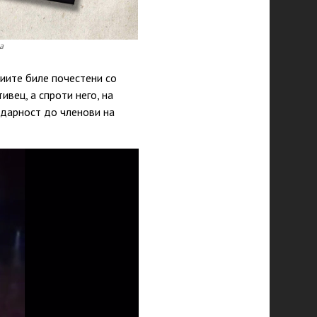
а
џиите биле почестени со
вец, а спроти него, на
одарност до членови на