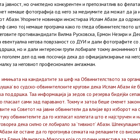
та јавност, но очигледно конкурентен и препознатлив во фелат
нет немаше фотографија од него за медиумите да можат да ја и
от Абази. Упорните новинари инсистираа Ислам Абази да одржи
еф само тој немаше програма како го гледа обвинителството што
 неговите противкандидати Вилма Русковска, Ермон Незири и Де
 евентуална негова поврзаност со ДУИ и дали фотографите со л
дршка, но и дали интересни групи лобирале токму анонимниот
о поголем дел од нив посочија дека до официјализирање на нег
 малку за неговиот професионален ангажман.
и имињата на кандидатите за шеф на Обвинителството за орган
‘шушка’ во судско-обвинителските кругови дека Ислам Абази ќе 
ка поддршка. Таа информација ја зедов со резерва бидејќи сепа
 гласаат сами зад параванот. Токму и затоа беше сменет закон
вите на Советот на јавни обвинители да влијае врз изборот на 
туку обвинителите да го изгласат колегата што е најстручен и 
овореа дека силно се лобирало за ‘тивкиот’ Абази. Шпекулациит
Абази ќе остане да го прогонува сенката на релациите со висок
ата Елена Ивановска-Мукоска која со години известува за теми 