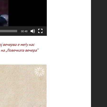
00:48
ј вечерва е меѓу нас
 на „Ловечката вечера“