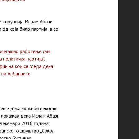
и корупција Ислам Абази
од која било партија, а со
 досегашно работење сум
 политичка партија“,
ии на кои се гледа дека
а на Албанците
риеше дека можеби некогаш
“ покажаа дека Ислам Абази
 декември 2016 година,
овџиското друштво „Сокол
лство Гостивар.