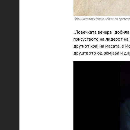
Обвинителот Ислам Абази со претсед
„Ловечката вечера“ добила 
присуството на лидерот на 
другиот крај на масата, е 
друштвото од земјава и диј
Video
Player