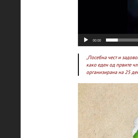
00:00
„Посебна чест и задово
како еден од првите чл
организирана на 25 де