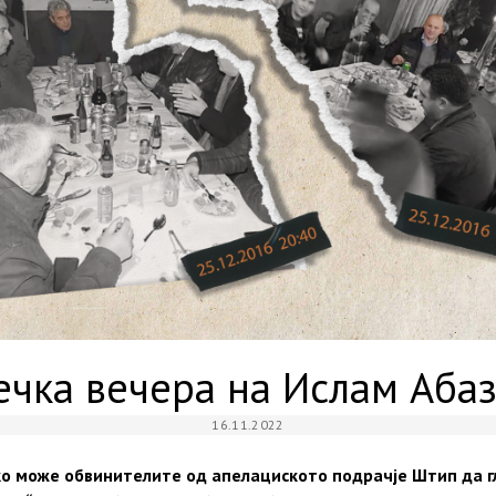
ечка вечера на Ислам Аба
16.11.2022
ко може обвинителите од апелациското подрачје Штип да г