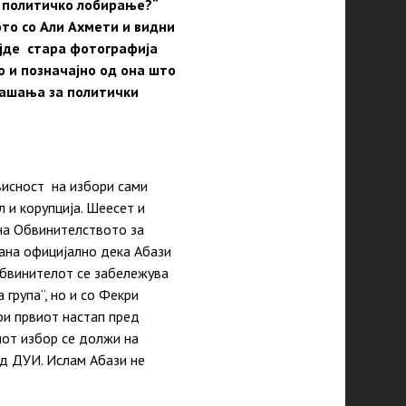
о политичко лобирање?“
то со Али Ахмети и видни
ајде стара фотографија
о и позначајно од она што
рашања за политички
висност на избори сами
 и корупција. Шеесет и
на Обвинителството за
тана официјално дека Абази
обвинителот се забележува
 група“, но и со Фекри
ри првиот настап пред
иот избор се должи на
од ДУИ. Ислам Абази не