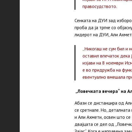
правосудството.
Сенката на ДУИ зад изборо
проба да ја тргне со објасн
лидерот на ДУИ, Али Ахмети
„Никогаш не сум бил и н
оставил впечаток дека 
изјави на 8 ноември Ис
е во придружба на функ
евентуално вмешала пр
„Ловечката вечера“ на А
Абази се дистанцира од Али
се сретнале. Но, деталната
и Али Ахмети, освен што се
двајцата се дел од „Ловечк
Зајас“. Кога е направена з