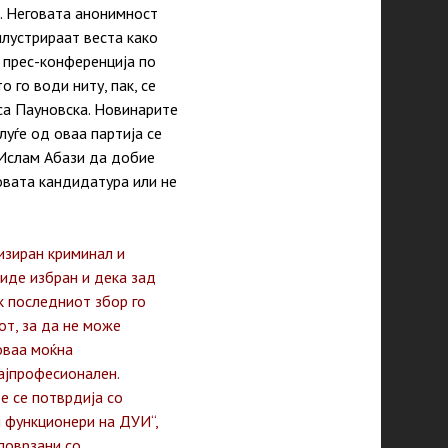
а. Неговата анонимност
лустрираат веста како
 прес-конференција по
 го води ниту, пак, се
са Пауновска. Новинарите
уѓе од оваа партија се
 Ислам Абази да добие
овата кандидатура или не
изиран криминал и
биде избран и дека зад
к последниот збор го
от, за да не може
оваа моќна
најпрофесионален.
е се потврдија со
и функционери на ДУИ“,
поврзани со