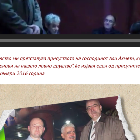
лство ми претставува присуството на господинот Али Ахмети, ко
енови на нашето ловно друштво“, ќе изјави еден од присутните
кември 2016 година.