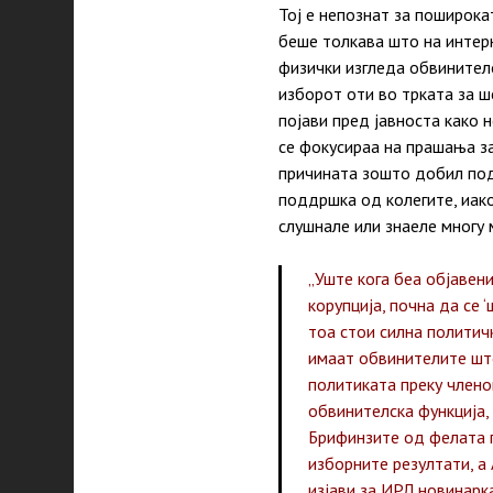
Тој е непознат за поширока
беше толкава што на интер
физички изгледа обвинител
изборот оти во трката за ш
појави пред јавноста како
се фокусираа на прашања за
причината зошто добил под
поддршка од колегите, иак
слушнале или знаеле многу
„Уште кога беа објавен
корупција, почна да се 
тоа стои силна политич
имаат обвинителите што
политиката преку члено
обвинителска функција, 
Брифинзите од фелата г
изборните резултати, а 
изјави за ИРЛ новинарк