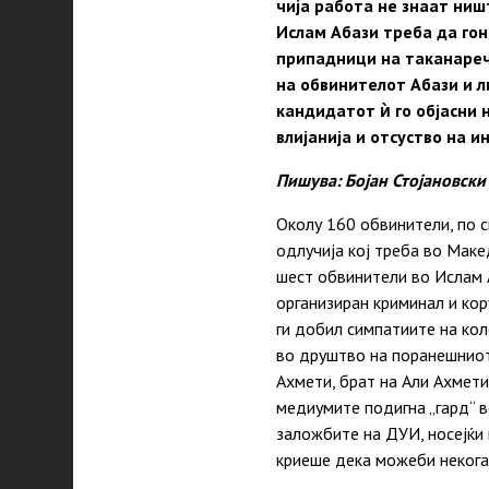
чија работа не знаат ни
Ислам Абази треба да гон
припадници на таканареч
на обвинителот Абази и л
кандидатот ѝ го објасни 
влијанија и отсуство на 
Пишува: Бојан Стојановски
Околу 160 обвинители, по с
одлучија кој треба во Маке
шест обвинители во Ислам 
организиран криминал и кор
ги добил симпатиите на ко
во друштво на поранешниот 
Ахмети, брат на Али Ахмети
медиумите подигна „гард“ в
заложбите на ДУИ, носејќи 
криеше дека можеби некогаш