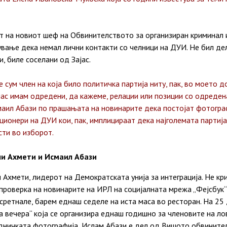
т на новиот шеф на Обвинителството за организиран криминал 
ување дека немал лични контакти со челници на ДУИ. Не бил дел 
, биле соселани од Зајас.
е сум член на која било политичка партија ниту, пак, во моето
јас имам одредени, да кажеме, релации или позиции со одредена
маил Абази по прашањата на новинарите дека постојат фотограф
ционери на ДУИ кои, пак, имплицираат дека најголемата партиј
сти во изборот.
ли Ахмети и Исмаил Абази
 Ахмети, лидерот на Демократската унија за интеграција. Не к
 проверка на новинарите на ИРЛ на социјалната мрежа „Фејсбук
 сретнале, барем еднаш седеле на иста маса во ресторан. На 25
а вечера“ која се организира еднаш годишно за членовите на л
аедничката фотографија, Ислам Абази е дел од Вишото обвините