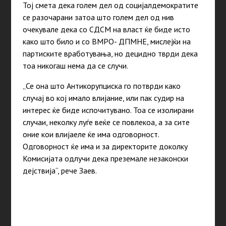
Тој смета дека голем дел од социјалдемократите
се разочарани затоа што голем дел од нив
очекувале дека со СДСМ на власт ќе биде исто
како што било и со ВМРО- ДПМНЕ, мислејќи на
партиските вработувања, но децидно тврди дека
тоа никогаш нема да се случи.
„Се она што Антикорупциска го потврди како
случај во кој имало влијание, или пак судир на
интерес ќе биде испочитувано. Тоа се изолирани
случаи, неколку луѓе веќе се повлекоа, а за сите
оние кои влијаеле ќе има одговорност.
Одговорност ќе има и за директорите доколку
Комисијата одлучи дека преземале незаконски
дејствија“, рече Заев.