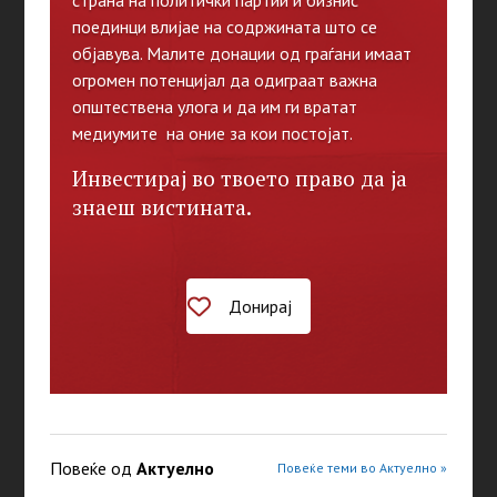
страна на политички партии и бизнис
поединци влијае на содржината што се
објавува. Малите донации од граѓани имаат
огромен потенцијал да одиграат важна
општествена улога и да им ги вратат
медиумите на оние за кои постојат.
Инвестирај во твоето право да ја
знаеш вистината.
Донирај
Повеќе од
Актуелно
Повеќе теми во Актуелно »