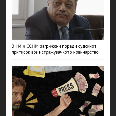
ЗНМ и ССНМ загрижени поради судскиот
притисок врз истражувачкото новинарство