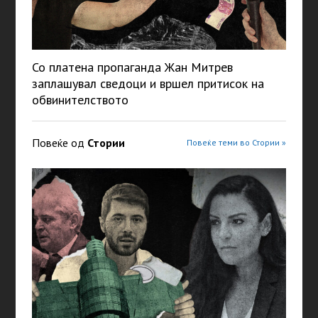
Со платена пропаганда Жан Митрев
заплашувал сведоци и вршел притисок на
обвинителството
Повеќе од
Стории
Повеќе теми во Стории »