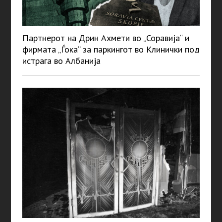
Партнерот на Дрин Ахмети во „Соравија“ и
фирмата „Ѓока“ за паркингот во Клинички под
истрага во Албанија