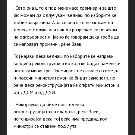
„Сето она што е под мене како премиер и за што
јас можам да одлучувам, веднаш по изборите ќе
добие завршница. А за се она што не можам да
донесам одлука или пак да разрешам ќе повикам
на одговорност и јавно ќе говорам дека треба да
се направат промени“, рече Заев.
Тој најави дека веднаш по изборите ќе направи
владина реконструкција во која ќе бидат заменети
неколку министри. Премиерот не сакаше со име да
ги посочи министрите кои ќе бидат заменети, но
рече дека реконструкцијата ќе опфати министри и
од СДСМ и од ДУИ.
„Никој нема да биде поштеден во
реконструкцијата на владата“, рече Заев,
потенцирајќи дека тој веќе има предвид кои
министри се ставени под лупа.