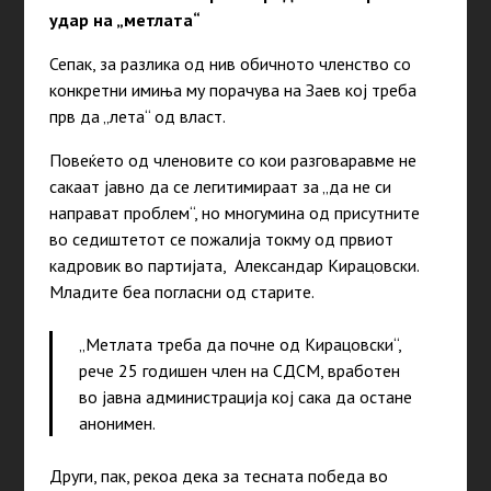
удар на „метлата“
Сепак, за разлика од нив обичното членство со
конкретни имиња му порачува на Заев кој треба
прв да „лета“ од власт.
Повеќето од членовите со кои разговаравме не
сакаат јавно да се легитимираат за „да не си
направат проблем“, но многумина од присутните
во седиштетот се пожалија токму од првиот
кадровик во партијата, Александар Кирацовски.
Младите беа погласни од старите.
„Метлата треба да почне од Кирацовски“,
рече 25 годишен член на СДСМ, вработен
во јавна администрација кој сака да остане
анонимен.
Други, пак, рекоа дека за тесната победа во