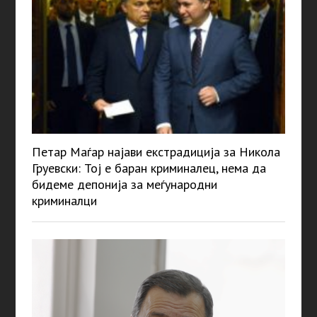
Петар Маѓар најави екстрадиција за Никола
Груевски: Тој е баран криминалец, нема да
бидеме депонија за меѓународни
криминалци