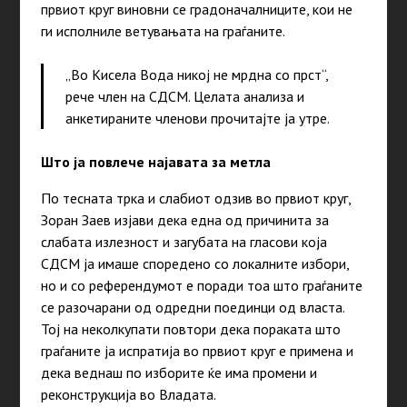
првиот круг виновни се градоначалниците, кои не
ги исполниле ветувањата на граѓаните.
„Во Кисела Вода никој не мрдна со прст“,
рече член на СДСМ. Целата анализа и
анкетираните членови прочитајте ја утре.
Што ја повлече најавата за метла
По тесната трка и слабиот одзив во првиот круг,
Зоран Заев изјави дека една од причинита за
слабата излезност и загубата на гласови која
СДСМ ја имаше споредено со локалните избори,
но и со референдумот е поради тоа што граѓаните
се разочарани од одредни поединци од власта.
Тој на неколкупати повтори дека пораката што
граѓаните ја испратија во првиот круг е примена и
дека веднаш по изборите ќе има промени и
реконструкција во Владата.