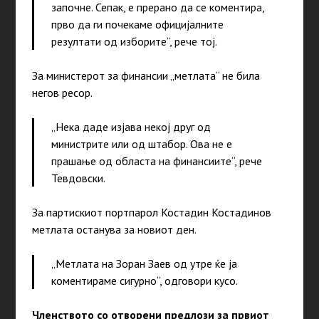
започне. Сепак, е прерано да се коментира,
прво да ги почекаме официјалните
резултати од изборите“, рече тој.
За министерот за финансии „метлата“ не била
негов ресор.
„Нека даде изјава некој друг од
министрите или од штабор. Ова не е
прашање од областа на финансиите“, рече
Тевдовски.
За партискиот портпарол Костадин Костадинов
метлата останува за новиот ден.
„Метлата на Зоран Заев од утре ќе ја
коментираме сигурно“, одговори кусо.
Членството со отворени предлози за првиот