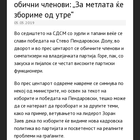
обични членови: „За метлата ќе
збориме од утре“
05.05.2019
Во седиштето на СДСМ со зурли и тапани веќе се
слави победата на Стево Пендаровски. Долу, во
дворот и во прес центарот се обичните членови и
симпатизери на владејачката партија. Горе, пак, со
закуска и пијалок се честат високите партиски
функционери.
Во прес центарот одвреме навреме се симнува по
некој од министрите, но освен за текот на
изборите и победата на Пендаровски, тешко може
да се натераат да прозборат и за другите теми,
како на пример, ветувањето на лидерот Зоран
Заев дека по изборите ќе видиме нова кадровска
политика во партијата и посветеност на реалните
проблеми на граѓаните.