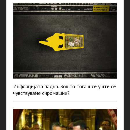
Инфлацијата падна. Зошто тогаш сè уште се
чувствуваме сиромашни?