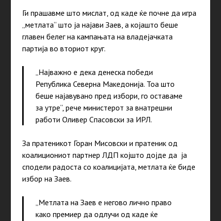
Ги прашавме што мислат, од каде ќе почне да игра
„метлата“ што ја најави Заев, а којашто беше
главен белег на кампањата на владејачката
партија во вториот круг.
„Најважно е дека денеска победи
Република Северна Македонија. Тоа што
беше најавувано пред избори, го оставаме
за утре“, рече министерот за внатрешни
работи Оливер Спасовски за ИРЛ.
За пратеникот Горан Мисовски и пратеник од
коалициониот партнер ЛДП којшто дојде да ја
сподели радоста со коалицијата, метлата ќе биде
избор на Заев.
„Метлата на Заев е негово лично право
како премиер да одлучи од каде ќе