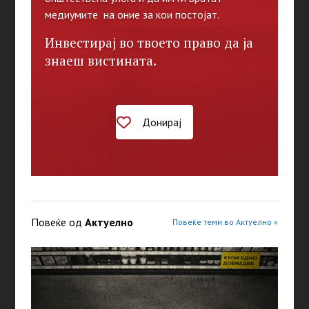
медиумите на оние за кои постојат.
Инвестирај во твоето право да ја
знаеш вистината.
Донирај
Повеќе од
Актуелно
Повеќе теми во Актуелно »