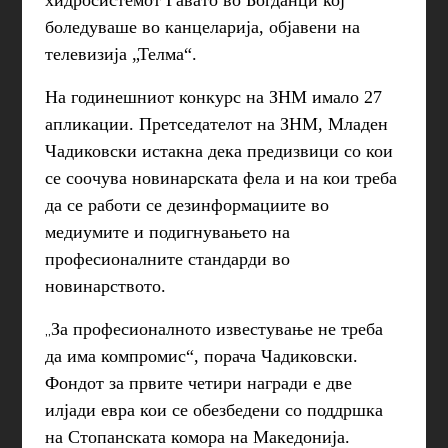
боледуваше во канцеларија, објавени на
телевизија „Телма“.
На годинешниот конкурс на ЗНМ имало 27
апликации. Претседателот на ЗНМ, Младен
Чадиковски истакна дека предизвици со кои
се соочува новинарската фела и на кои треба
да се работи се дезинформациите во
медиумите и подигнувањето на
професионалните стандарди во
новинарството.
„
За професионалното известување не треба
да има компромис“, порача Чадиковски.
Фондот за првите четири награди е две
илјади евра кои се обезбедени со поддршка
на Стопанската комора на Македонија.