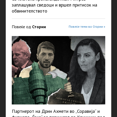
заплашувал сведоци и вршел притисок на
обвинителството
Повеќе од
Стории
Повеќе теми во Стории »
Партнерот на Дрин Ахмети во „Соравија“ и