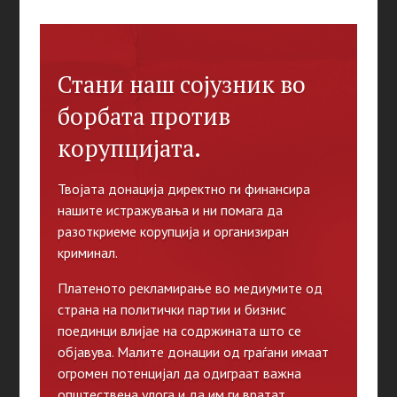
Стани наш сојузник во
борбата против
корупцијата.
Твојата донација директно ги финансира
нашите истражувања и ни помага да
разоткриеме корупција и организиран
криминал.
Платеното рекламирање во медиумите од
страна на политички партии и бизнис
поединци влијае на содржината што се
објавува. Малите донации од граѓани имаат
огромен потенцијал да одиграат важна
општествена улога и да им ги вратат