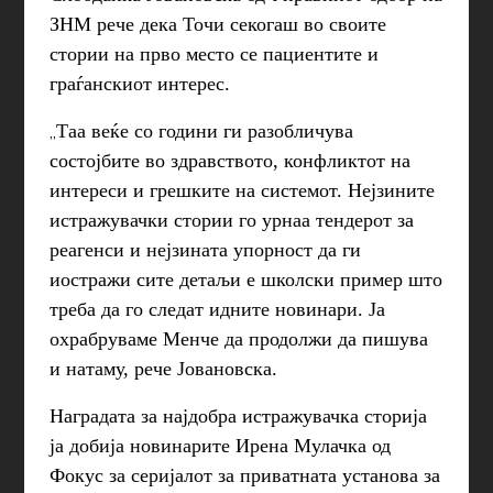
ЗНМ рече дека Точи секогаш во своите
стории на прво место се пациентите и
граѓанскиот интерес.
„
Таа веќе со години ги разобличува
состојбите во здравството, конфликтот на
интереси и грешките на системот. Нејзините
истражувачки стории го урнаа тендерот за
реагенси и нејзината упорност да ги
иостражи сите детаљи е школски пример што
треба да го следат идните новинари. Ја
охрабруваме Менче да продолжи да пишува
и натаму, рече Јовановска.
Наградата за најдобра истражувачка сторија
ја добија новинарите Ирена Мулачка од
Фокус за серијалот за приватната установа за