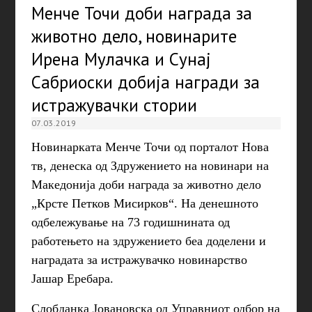
Менче Точи доби награда за
животно дело, новинарите
Ирена Мулачка и Сунај
Сабриоски добија награди за
истражувачки стории
07.03.2019
Новинарката Менче Точи од порталот Нова
тв, денеска од Здружението на новинари на
Македонија доби награда за животно дело
„Крсте Петков Мисирков“. На денешното
одбележување на 73 годишнината од
работењето на здружението беа доделени и
наградата за истражувачко новинарство
Јашар Еребара.
Слобданка Јовановска од Управниот одбор на