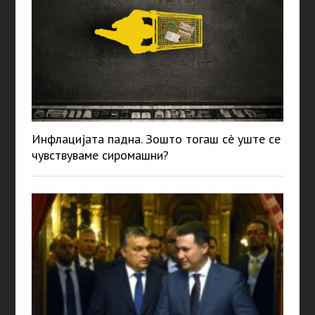
Инфлацијата падна. Зошто тогаш сè уште се
чувствуваме сиромашни?