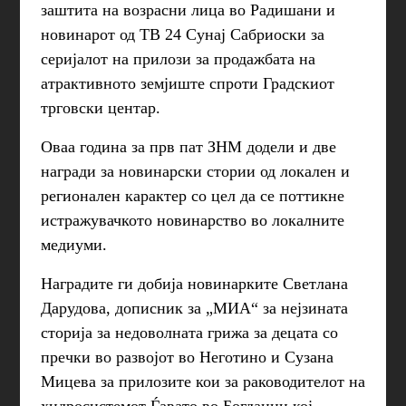
заштита на возрасни лица во Радишани и
новинарот од ТВ 24 Сунај Сабриоски за
серијалот на прилози за продажбата на
атрактивното земјиште спроти Градскиот
трговски центар.
Оваа година за прв пат ЗНМ додели и две
награди за новинарски стории од локален и
регионален карактер со цел да се поттикне
истражувачкото новинарство во локалните
медиуми.
Наградите ги добија новинарките Светлана
Дарудова, дописник за „МИА“ за нејзината
сторија за недоволната грижа за децата со
пречки во развојот во Неготино и Сузана
Мицева за прилозите кои за раководителот на
хидросистемот Ѓавато во Богданци кој