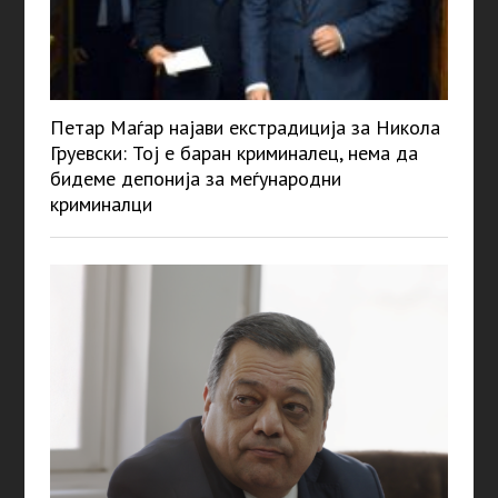
Петар Маѓар најави екстрадиција за Никола
Груевски: Тој е баран криминалец, нема да
бидеме депонија за меѓународни
криминалци