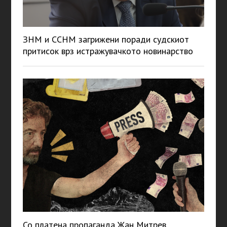
ЗНМ и ССНМ загрижени поради судскиот
притисок врз истражувачкото новинарство
Со платена пропаганда Жан Митрев