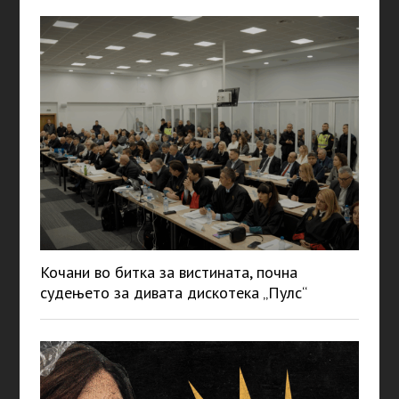
Кочани во битка за вистината, почна
судењето за дивата дискотека „Пулс“