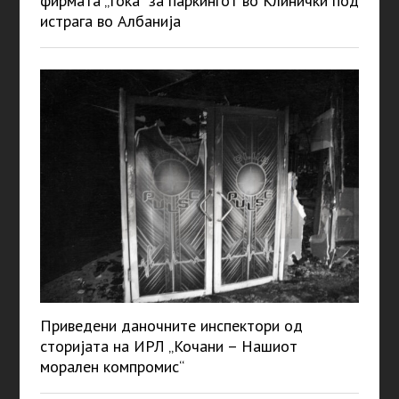
фирмата „Ѓока“ за паркингот во Клинички под
истрага во Албанија
Приведени даночните инспектори од
сторијата на ИРЛ „Кочани – Нашиот
морален компромис“