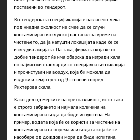
поставени во тендерот.
Во тендерската спецификација е нагласено дека
под ниедна околност не смее да се случи
контаминиран воздух кој настанал за време на
чистењето, да ја напушти локацијата каде ќе се
изведува акцијата. Па така, фирмата која ќе го
добие тендерот ќе има обврска да изгради хала
по највисоки стандарди со специјална вентилација
и прочистувач на воздух, која би можела да
издржи и земјотрес од 9 степени според
Рихтерова скала.
Како дел од мерките на претпазливост, исто така
е строго забрането и најмала количина на
контаминирана вода да биде испуштена. На
пример, водата која ќе се користи за чистење на
контаминираната опрема или водата која ќе се
насобере од дождови мора да биде испитана.