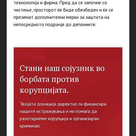
технологија и фирма. Пред да се започне со
чистење, просторот ќе биде обезбеден и ќе се
преземат дополнителни мерки за заштита на
непосредното подрачје до депониите.
Стани наш сојузник во
борбата против
корупцијата.
Твојата донација директно ги финансира
нашите истражувања и ни помага да
разоткриеме корупција и организиран
криминал.