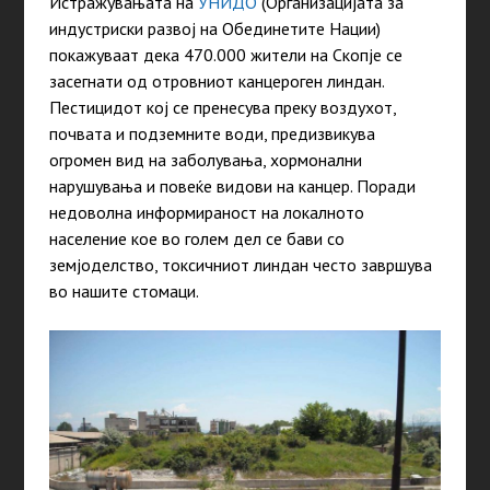
Истражувањата на
УНИДО
(Организацијата за
индустриски развој на Обединетите Нации)
покажуваат дека 470.000 жители на Скопје се
засегнати од отровниот канцероген линдан.
Пестицидот кој се пренесува преку воздухот,
почвата и подземните води, предизвикува
огромен вид на заболувања, хормонални
нарушувања и повеќе видови на канцер. Поради
недоволна информираност на локалното
население кое во голем дел се бави со
земјоделство, токсичниот линдан често завршува
во нашите стомаци.