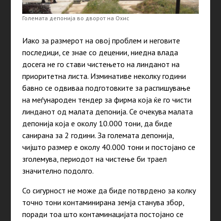
Големата депонија во дворот на Охис
Иако за размерот на овој проблем и неговите
последици, се знае со децении, ниедна влада
досега не го стави чистењето на линданот на
приоритетна листа. Изминативе неколку години
бавно се одвиваа подготовките за распишување
на меѓународен тендер за фирма која ќе го чисти
линданот од малата депонија. Се очекува малата
депонија која е околу 10.000 тони, да биде
санирана за 2 години. За големата депонија,
чијшто размер е околу 40.000 тони и постојано се
зголемува, периодот на чистење би траел
значително подолго.
Со сигурност не може да биде потврдено за колку
точно тони контаминирана земја станува збор,
поради тоа што контаминацијата постојано се