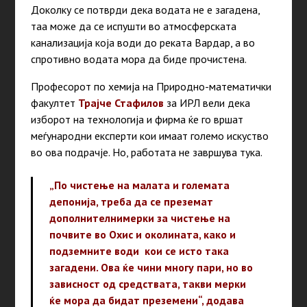
Доколку се потврди дека водата не е загадена,
таа може да се испушти во атмосферската
канализација која води до реката Вардар, а во
спротивно водата мора да биде прочистена.
Професорот по хемија на Природно-математички
факултет
Трајче Стафилов
за ИРЛ вели дека
изборот на технологија и фирма ќе го вршат
меѓународни експерти кои имаат големо искуство
во ова подрачје. Но, работата не завршува тука.
„По чистење на малата и големата
депонија, треба да се преземат
дополнителни
мерки за чистење на
почвите во Охис и околината, како и
подземните води кои се исто така
загадени. Ова ќе чини многу пари, но во
зависност од средствата, такви мерки
ќе мора да бидат преземени“, додава