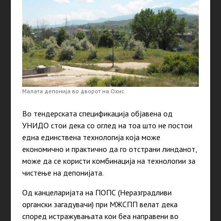
Малата депонија во дворот на Охис
Во тендерската спецификација објавена од
УНИДО стои дека со оглед на тоа што не постои
една единствена технологија која може
економично и практично да го отстрани линданот,
може да се користи комбинација на технологии за
чистење на депонијата.
Од канцеларијата на ПОПС (Неразградливи
органски загадувачи) при МЖСПП велат дека
според истражувањата кои беа направени во