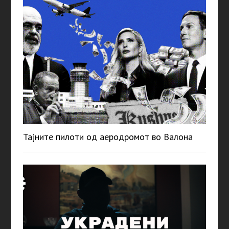
Тајните пилоти од аеродромот во Валона