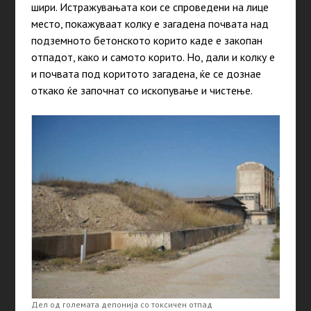
шири. Истражувањата кои се спроведени на лице
место, покажуваат колку е загадена почвата над
подземното бетонското корито каде е закопан
отпадот, како и самото корито. Но, дали и колку е
и почвата под коритото загадена, ќе се дознае
откако ќе започнат со ископување и чистење.
Дел од големата депонија со токсичен отпад