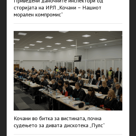
Приведени даночните инспектори од
сторијата на ИРЛ „Кочани – Нашиот
морален компромис“
Кочани во битка за вистината, почна
судењето за дивата дискотека „Пулс“