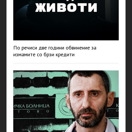
По речиси две години обвинение за
измамите со брзи кредити