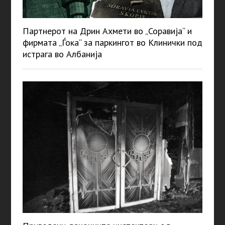
Партнерот на Дрин Ахмети во „Соравија“ и
фирмата „Ѓока“ за паркингот во Клинички под
истрага во Албанија