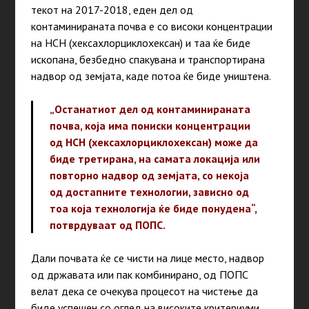
текот на 2017-2018, еден дел од
контаминираната почва е со високи концентрации
на HCH (хексахлорциклохексан) и таа ќе биде
ископана, безбедно спакувана и транспортирана
надвор од земјата, каде потоа ќе биде уништена.
„Останатиот дел од контаминираната
почва, која има пониски концентрации
од HCH (хексахлорциклохексан) може да
биде третирана, на самата локација или
повторно надвор од земјата, со некоја
од достапните технологии, зависно од
тоа која технологија ќе биде понудена“,
потврдуваат од ПОПС.
Дали почвата ќе се чисти на лице место, надвор
од државата или пак комбинирано, од ПОПС
велат дека се очекува процесот на чистење да
биде успешен со оглед на високите критериуми