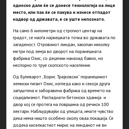
односно дали ќе се донесе технологија на лице
место, или пак ќе се пакува и изнесе отпадот
надвор од државата, е се уште непознато.
На само 6 километри од строгиот центар на
градот, се наоѓа најжешката точка во државата по
загаденост. Отровниот линдан, закопан неколку
метри под земја во дворот на поранешната
фабрика Охис, со децении наназад бавно, но
неспорно го труе скопското население.
Од Булеварот „Борис Трајковски“ поранешниот
хемиски гигант Охис, изгледа како и секоја друга
запуштена и заборавена фабрика од времето на
социјализмот. Распаднати бетонски зданија и
двор кој се протега на површина од речиси 100
хектари. Набљудувајќи од улицата, имате чувство
дека нема ништо особено околу оваа локација. Се
додека киселкастиот мирис на линданот не ви