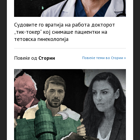
Судовите го вратија на работа докторот
„тик-токер“ кој снимаше пациентки на
тетовска гинекологија
Повеќе од
Стории
Повеќе теми во Стории »