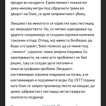
продре во ноздрите. Единствениот показател
дека неколку метри под обрасната трева во
дворот на Охис, се крие неприметниот убиец.
Линданот во минатото се користел како пестицид
во земјоделството. Но, со негово одвојување од
другите соединенија се создала огромна количина
токсичен отпад. Отпад, кој наместо безбедно да
биде отстранет, било полесно да се пикне под
„тепихот“, односно тенка земјена покривка. Со
закопувањето, не само што проблемот не бил
решен, туку се создал уште поголем и
покатастрофален проблем. Линданот
контаминирал огромна површина на почва, а ги
контаминирал и подземните води. Од 1977 година
кога Охис го запрел производството на линдан, до
денес забранетиот пестицид метастазира во
скопското подрачје.