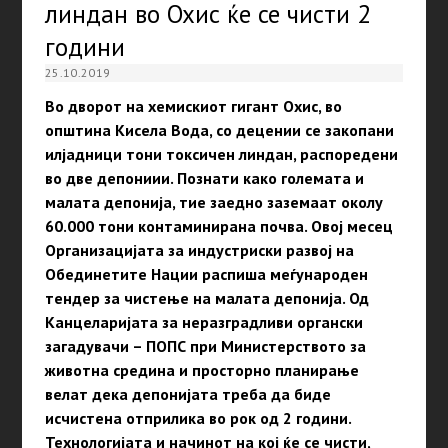
линдан во Охис ќе се чисти 2
години
25.10.2019
Во дворот на хемискиот гигант Охис, во
општина Кисела Вода, со децении се закопани
илјадници тони токсичен линдан, распоредени
во две депониии. Познати како големата и
малата депонија, тие заедно заземаат околу
60.000 тони контаминирана почва. Овој месец
Организацијата за индустриски развој на
Обединетите Нации распиша меѓународен
тендер за чистење на малата депонија. Од
Канцеларијата за неразградливи органски
загадувачи – ПОПС при Министерството за
животна средина и просторно планирање
велат дека депонијата треба да биде
исчистена отприлика во рок од 2 години.
Технологијата и начинот на кој ќе се чисти,