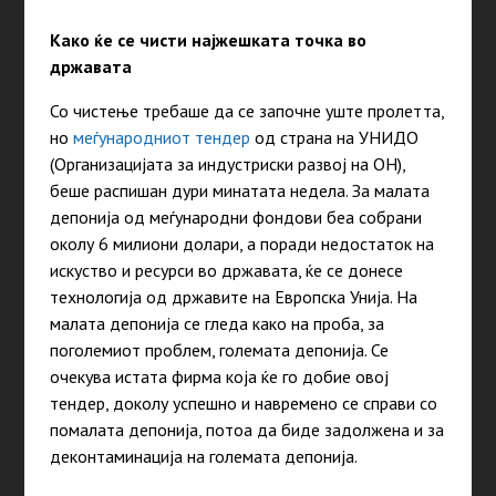
Како ќе се чисти најжешката точка во
државата
Со чистење требаше да се започне уште пролетта,
но
меѓународниот тендер
од страна на УНИДО
(Организацијата за индустриски развој на ОН),
беше распишан дури минатата недела. За малата
депонија од меѓународни фондови беа собрани
околу 6 милиони долари, а поради недостаток на
искуство и ресурси во државата, ќе се донесе
технологија од државите на Европска Унија. На
малата депонија се гледа како на проба, за
поголемиот проблем, големата депонија. Се
очекува истата фирма која ќе го добие овој
тендер, доколу успешно и навремено се справи со
помалата депонија, потоа да биде задолжена и за
деконтаминација на големата депонија.