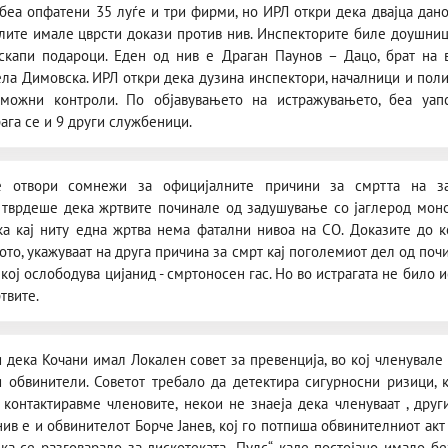
беа опфатени 35 луѓе и три фирми, но ИРЛ откри дека двајца дан
лите имале цврсти докази против нив. Инспекторите биле доушници
скапи подароци. Еден од нив е Драган Паунов – Дацо, брат на в
ла Димовска. ИРЛ откри дека дузина инспектори, началници и поли
можни контроли. По објавувањето на истражувањето, беа уапс
рага се и 9 други службеници.
е отвори сомнежи за официјалните причини за смртта на за
 тврдеше дека жртвите починале од задушување со јаглерод моно
а кај ниту една жртва нема фатални нивоа на CO. Доказите до к
то, укажуваат на друга причина за смрт кај поголемиот дел од почи
кој ослободува цијанид - смртоносен гас. Но во истрагата не било 
твите.
дека Кочани имал Локален совет за превенција, во кој членувале 
и обвинители. Советот требало да детектира сигурносни ризици,
 контактиравме членовите, некои не знаеја дека членуваат , друг
нив е и обвинителот Борче Јанев, кој го потпиша обвинителниот акт
ека се разговарало за дискотеката „Пулс“, каде постојано имало 