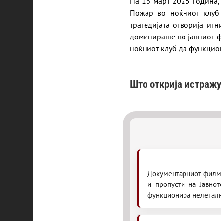
На 16 март 2025 година, 
Пожар во ноќниот клуб 
трагедијата отворија ит
доминираше во јавниот ф
ноќниот клуб да функцио
Што открија истражу
Документарниот филм 
и пропусти на Јавно
функционира нелегалн