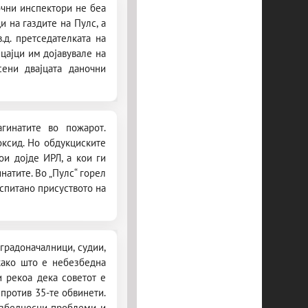
очни инспектори не беа
 на газдите на Пулс, а
.д. претседателката на
цајци им дојавувале на
ени двајцата даночни
гинатите во пожарот.
ксид. Но обдукциските
ои дојде ИРЛ, а кои ги
натите. Во „Пулс“ горел
испитано присуството на
градоначалници, судии,
 како што е небезбедна
и рекоа дека советот е
 против 35-те обвинети.
безбедносни проблеми и