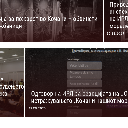
Привед
инспек
ија за пожарот во Кочани – обвинети
на ИРЛ
ужбеници
морал
20.11.2025
за
 судењето
ека
Одговор на ИРЛ за реакцијата на Ј
истражувањето „Кочани-нашиот мор
29.09.2025