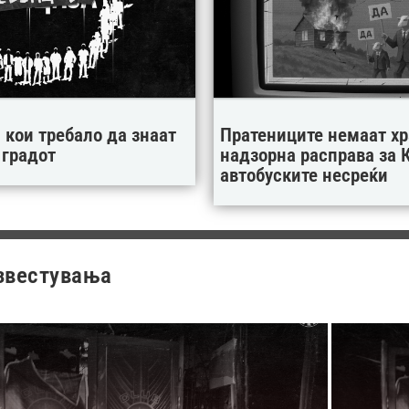
 кои требало да знаат
Пратениците немаат хр
 градот
надзорна расправа за К
автобуските несреќи
звестувања