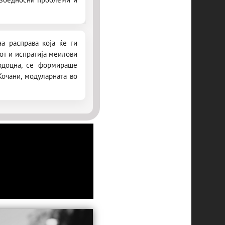
а расправа која ќе ги
от и испратија меилови
одоцна, се формираше
Кочани, модуларната во