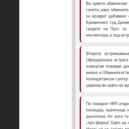
Во првото обвинение 
гонети, иако обвините
за возврат добивале 
Кривичниот суд, Дание
газдите на Пулс за 
инспектори, а под ист
Второто истражувањ
Официјалната истрага
извештаи покажаа дек
имало и Обвинителство
полиуретански сунѓер 
цијанид во крвта на жр
По пожарот ИРЛ откри 
полиција, пратеници 
дискотека. Но кога ги
„про-форма“. Еден од 
Никој не се сеќава д