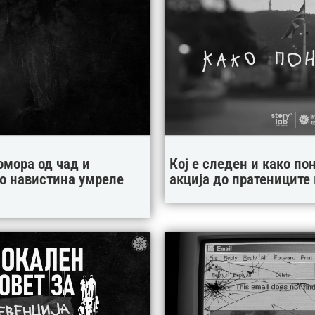
омора од чад и
Кој е следен и како по
ко навистина умреле
акција до пратениците