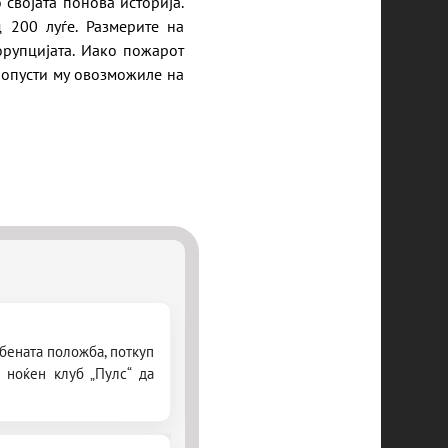
својата понова историја.
 200 луѓе. Размерите на
орупцијата. Иако пожарот
ропусти му овозможиле на
бената положба, поткуп
 ноќен клуб „Пулс“ да