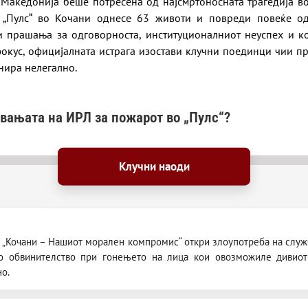
Македонија беше потресена од најсмртоносната трагедија во 
„Пулс“ во Кочани однесе 63 животи и повреди повеќе од
ни прашања за одговорноста, институционалниот неуспех и к
окус, официјалната истрага изостави клучни поединци чии п
нира нелегално.
вањата на ИРЛ за пожарот во „Пулс“?
„Кочани – Нашиот морален компромис“ откри злоупотреба на служ
то обвинителство при гонењето на лица кои овозможиле дивиот
о.