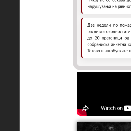
нарушувања на јавниот
Две недели по пожар
расветли околностите 
до 20 пратеници од 
собраниска анкетна к
Тетово и автобуските 