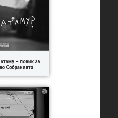
натаму – повик за
 во Собранието