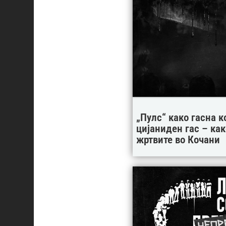
„Пулс“ како гасна к
цијаниден гас – ка
жртвите во Кочани