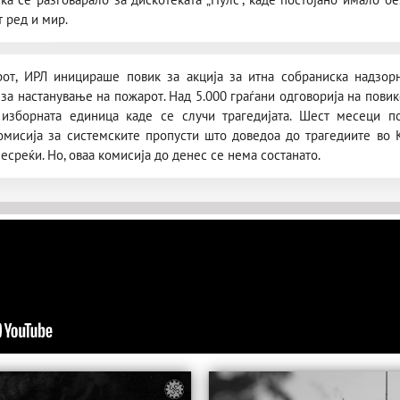
 ред и мир.
от, ИРЛ иницираше повик за акција за итна собраниска надзорн
за настанување на пожарот. Над 5.000 граѓани одговорија на повик
изборната единица каде се случи трагедијата. Шест месеци п
омисија за системските пропусти што доведоа до трагедиите во 
несреќи. Но, оваа комисија до денес се нема состанато.