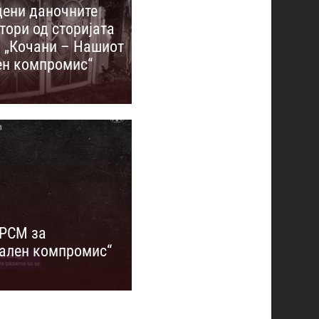
ени даночните
тори од сторијата
 „Кочани – Нашиот
ен компромис“
ОРСМ за
ален компромис“