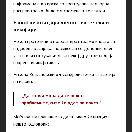
информација во врска со евентуална надзорна
расправа за кој било од споменатите случаи.
Никој не иницира лично – сите чекаат
некој друг
Некои пратеници отвораат врата за можноста за
надзорна расправа, но секогаш со дополнителен
услов или очекување дека некој друг треба да ја
покрене иницијативата.
Никола Коњановски од Социјалистичката партија
ни изјави:
„Да, значи мора да се решат
проблемите, сите ќе одат во пакет.“
Меѓутоа, на прашањето дали лично ќе иницира
нешто, одговори: