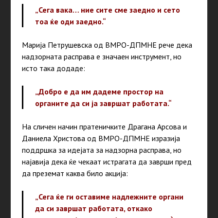
„Сега вака… ние сите сме заедно и сето
тоа ќе оди заедно.“
Марија Петрушевска од ВМРО-ДПМНЕ рече дека
надзорната расправа е значаен инструмент, но
исто така додаде:
„Добро е да им дадеме простор на
органите да си ја завршат работата.“
На сличен начин пратеничките Драгана Арсова и
Даниела Христова од ВМРО-ДПМНЕ изразија
поддршка за идејата за надзорна расправа, но
најавија дека ќе чекаат истрагата да заврши пред
да преземат каква било акција:
„Сега ќе ги оставиме надлежните органи
да си завршат работата, откако