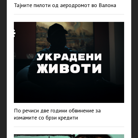
Тајните пилоти од аеродромот во Валона
По речиси две години обвинение за
измамите со брзи кредити