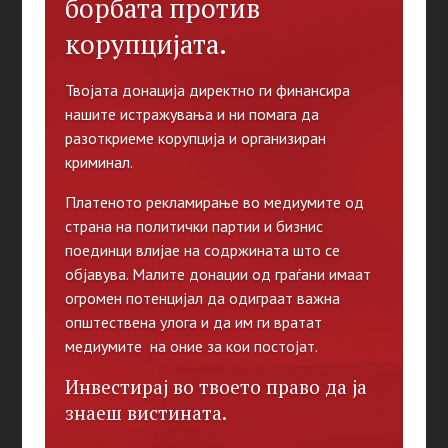
борбата против
корупцијата.
Твојата донација директно ги финансира
нашите истражувања и ни помага да
разоткриеме корупција и организиран
криминал.
Платеното рекламирање во медиумите од
страна на политички партии и бизнис
поединци влијае на содржината што се
објавува. Малите донации од граѓани имаат
огромен потенцијал да одиграат важна
општествена улога и да им ги вратат
медиумите на оние за кои постојат.
Инвестирај во твоето право да ја
знаеш вистината.