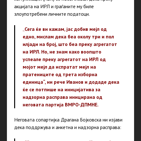
акцијата на ИРЛ и граѓаните му биле
злоупотребени личните податоци.
„
Сега ќе ви кажам, јас добив меjл од
едно, мислам дека беа околу три и пол
илјади на број, што беа преку агрегатот
на ИРЛ. Но, не знам како воопшто
успеале преку агрегатот на ИРЛ од
мојот мејл да испратат мејл на
пратениците од трета изборна
единица“,
ни рече Иванов и додаде дека
ќе се потпише на иницијатива за
надзорна расправа иницирана од
неговата партија ВМРО-ДПМНЕ.
Неговата сопартијка Драгана Бојковска
ни изјави
дека поддржува и анкетна и надзорна расправа: