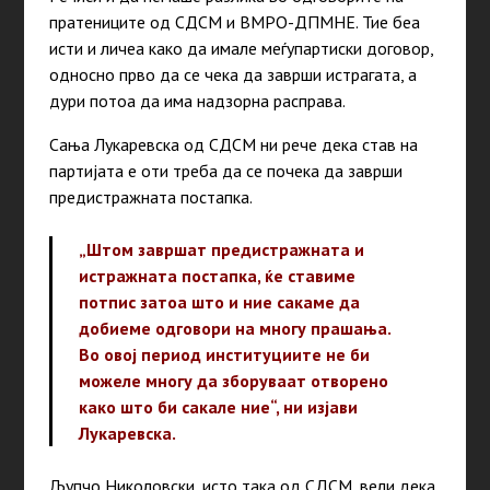
пратениците од СДСМ и ВМРО-ДПМНЕ. Тие беа
исти и личеа како да имале меѓупартиски договор,
односно прво да се чека да заврши истрагата, а
дури потоа да има надзорна расправа.
Сања Лукаревска од СДСМ ни рече дека став на
партијата е оти треба да се почека да заврши
предистражната постапка.
„Штом завршат предистражната и
истражната постапка, ќе ставиме
потпис затоа што и ние сакаме да
добиеме одговори на многу прашања.
Во овој период институциите не би
можеле многу да зборуваат отворено
како што би сакале ние“,
ни изјави
Лукаревска.
Љупчо Николовски, исто така од СДСМ, вели дека