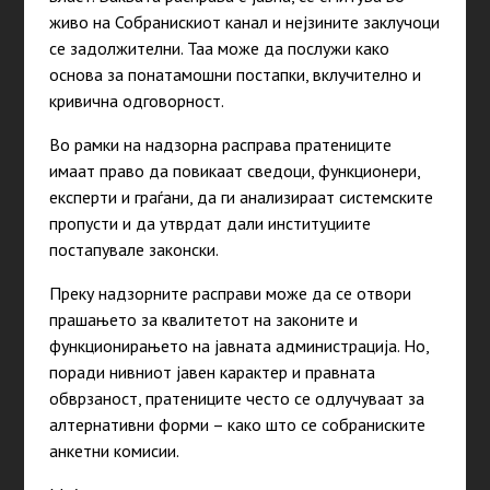
живо на Собранискиот канал и нејзините заклучоци
се задолжителни. Таа може да послужи како
основа за понатамошни постапки, вклучително и
кривична одговорност.
Во рамки на надзорна расправа пратениците
имаат право да повикаат сведоци, функционери,
експерти и граѓани, да ги анализираат системските
пропусти и да утврдат дали институциите
постапувале законски.
Преку надзорните расправи може да се отвори
прашањето за квалитетот на законите и
функционирањето на јавната администрација. Но,
поради нивниот јавен карактер и правната
обврзаност, пратениците често се одлучуваат за
алтернативни форми – како што се собраниските
анкетни комисии.