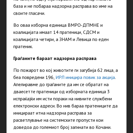
база и не побараа надзорна расправа во име на
своите гласачи.
Во оваа изборна единица ВМРО-ДПМНЕ и
коалицијата имаат 14 пратеници, СДСМ и
коалицијата четири, а ЗНАМ и Левица по еден
пратеник.
Граѓаните бараат надзорна расправа
По пожарот во кој животите ги загубија 62 лица, а
беа повредени 196,
ИРЛ иницира повик за акција
.
Апелиравме до граѓаните да им се обратат на
дваесетте пратеници од изборната единица 3
испраќајќи им исти пораки на нивните службени
електронски адреси. Во нив бараа пратениците да
иницираат итна надзорна расправа за
расветлување на системските пропусти кои
доведоа до големиот број загинати во Кочани.