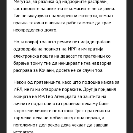
Меѓутоа, за разлика од надзорните расправи,
состаноците на анкетните комисиите не се јавни.
Тие не вклучуваат надворешни експерти, немаат
правна тежина и нивната работа може да трае
неопределено долго.
Но, и покрај тоа што речиси пет илјади граѓани
одговорија на повикот на ИРЛ и им пратија
електронска пошта на дваесетте пратеници со
барање токму тие да иницираат итна надзорна
расправа за Кочани, досега не се случи тоа.
Некои од пратениците, како што подоцна кажаа за
ИРЛ, не ги ни отвориле пораките. Друг ја пријавил
акцијата на ИРЛ во Агенцијата за заштита на
личните податоци оти проценил дека му биле
загрозени личните податоци. Трет пратеник ни
тврдеше дека не добил ниту една порака, а
поголемиот дел рекоа дека чекаат да заврши
истрагата.