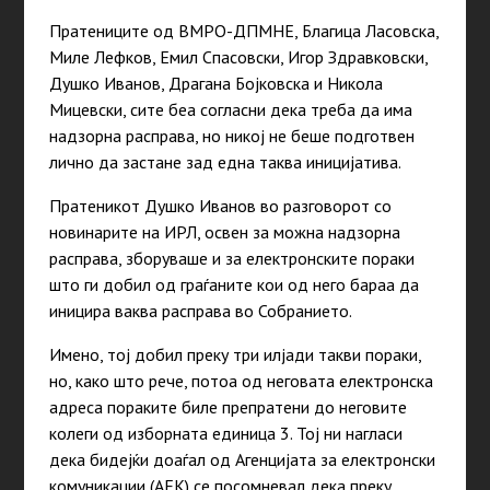
Пратениците од ВМРО-ДПМНЕ, Благица Ласовска,
Миле Лефков, Емил Спасовски, Игор Здравковски,
Душко Иванов, Драгана Бојковска и Никола
Мицевски, сите беа согласни дека треба да има
надзорна расправа, но никој не беше подготвен
лично да застане зад една таква иницијатива.
Пратеникот Душко Иванов во разговорот со
новинарите на ИРЛ, освен за можна надзорна
расправа, зборуваше и за електронските пораки
што ги добил од граѓаните кои од него бараа да
иницира ваква расправа во Собранието.
Имено, тој добил преку три илјади такви пораки,
но, како што рече, потоа од неговата електронска
адреса пораките биле препратени до неговите
колеги од изборната единица 3. Тој ни нагласи
дека бидејќи доаѓал од Агенцијата за електронски
комуникации (АЕК) се посомневал дека преку