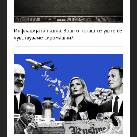
Инфлацијата падна. Зошто тогаш сè уште се
чувствуваме сиромашни?