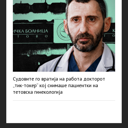
Судовите го вратија на работа докторот
„тик-токер“ кој снимаше пациентки на
тетовска гинекологија