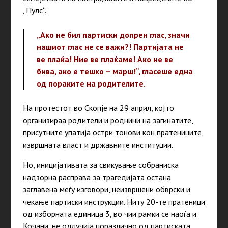
„Пулс“.
„Ако не бил партиски допрен глас, значи
нашиот глас не се важи?! Партијата не
ве плаќа! Ние ве плаќаме! Ако не ве
бива, ако е тешко – марш!“,
гласеше една
од пораките на родителите.
На протестот во Скопје на 29 април, кој го
организираа родители и роднини на загинатите,
присутните упатија остри тонови кон пратениците,
извршната власт и државните институции.
Но, иницијативата за свикување собраниска
надзорна расправа за трагедијата остана
заглавена меѓу изговори, неизвршени обврски и
чекање партиски инструкции. Ниту 20-те пратеници
од изборната единица 3, во чии рамки се наоѓа и
Кочани, не одлучија поразлично од партиската