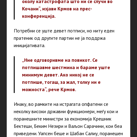
околу катастрофата што ни се случи во
Кочани“,
изјави Крмов на прес-
конференција.
Потребни се уште девет потписи, но ниту еден
пратеник од другите партии не ја поддржа
иницијативата.
„Ние одговоривме на повикот. Се
потпишавме шестмина и бараме уште
минимум девет. Ако никој не се
потпише, тогаш, за жал, толку ни е
можноста“,
рече Крмов.
Инаку, во рамките на истрагата опфатени се
неколку високи државни функционери, меѓу кои и
поранешните министри за економија Крешник
Бектеши, Беким Незири и Ваљон Сарачини, кои беа
приведени. Уапсен беше и Шабан Салиу, поранешен