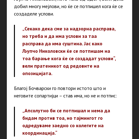
добил многу мејлови, но ќе се потпишел кога ќе се
создаделе услови.
„Секако дека сме за надзорна расправа,
но треба и да има услови за таа
расправа да има суштина. Јас како
Љупчо Николовски ќе се потпишам на
тоа барање кога ќе се создадат услови“,
вели пратеникот од редовите на
опозицијата.
Благој Бочварски го повтори истото што и
неговите сопартијци – став има, но не и потпис:
„Апсолутно би се потпишал и нема да
бидам против тоа, но тајмингот го
одредуваме заедно со колегите на
координација.“