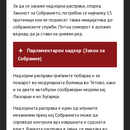
За да се закаже надзорна расправа, според
Законот за Собранието, потребни се најмалку 15
пратеници кои ќе поднесат таква иницијатива до
собраниските служби. Потоа спикерот е должен
веднаш да ја стави на дневен ред.
Парламентарен надзор (Закон за
Собрание)
Надзорни расправи граѓаните побараа и за
пожарот во модуларната болница во Тетово, како
и за двете автобуски сообраќајни несреќи кај
Ласкарци и во Бугарија.
Надзорната расправа е еден од клучните
механизми преку кој Собранието може да
спроведе контрола врз извршната и судската
власт. Ваквата расправа е јавна, се емитува во