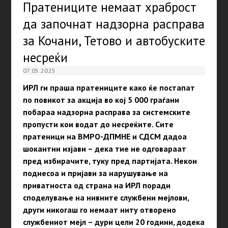
Пратениците немаат храброст
да започнат надзорна расправа
за Кочани, Тетово и автобуските
несреќи
07.05.2025
ИРЛ ги праша пратениците како ќе постапат
по повикот за акција во кој 5 000 граѓани
побараа надзорна расправа за системските
пропусти кои водат до несреќите. Сите
пратеници на ВМРО-ДПМНЕ и СДСМ дадоа
шокантни изјави – дека тие не одговараат
пред избирачите, туку пред партијата. Некои
поднесоа и пријави за нарушување на
приватноста од страна на ИРЛ поради
споделување на нивните службени мејлови,
други никогаш го немаат ниту отворено
службениот мејл – дури цели 20 години, додека