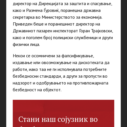
директор на Дирекцијата за заштита и спасување,
како и Размена Ѓуровиќ, поранешна државна
секретарка во Министерството за економија.
Приведен беше и поранешниот директор на
Државниот пазарен инспекторат Горан Трајковски,
како и поголем број полициски службеници и други
физички лица.
Некои се осомничени за фалсификување,
издавање или овозможување на дискотеката да
работи, иако таа не ги исполнувала потребните
безбедносни стандарди, а други за пропусти во
надзорот и одобрувањето на противпожарната
безбедност на објектот.
Стани наш сојузник во