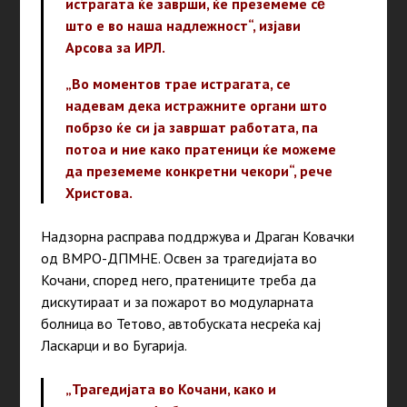
истрагата ќе заврши, ќе преземеме сѐ
што е во наша надлежност“,
изјави
Арсова за ИРЛ.
„Во моментов трае истрагата, се
надевам дека истражните органи што
побрзо ќе си ја завршат работата, па
потоа и ние како пратеници ќе можеме
да преземеме конкретни чекори“,
рече
Христова.
Надзорна расправа поддржува и Драган Ковачки
од ВМРО-ДПМНЕ. Освен за трагедијата во
Кочани, според него, пратениците треба да
дискутираат и за пожарот во модуларната
болница во Тетово, автобуската несреќа кај
Ласкарци и во Бугарија.
„Трагедијата во Кочани, како и