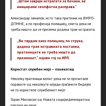
„Штом заврши истрагата за Кочани, ќе
иницираме сеопфатна расправа.“
Александар Јамалов, исто така пратеник на ВМРО-
ДПМНЕ, а по професија полицаец, смета дека не
треба ништо да се презема додека трае истрагата.
„Ви тврдам како полицаец по струка,
додека трае истражната постапка,
пратениците не треба ништо да
преземаат,“
изјави тој за ИРЛ.
Користат службен мејл – понекогаш
Неколку пратеници велат дека не ги прочитале
пораките од неколкуте илјади граѓаните бидејќи
не го користеле службениот мејл.
Горан Мисовски од Новата социјалдемократска
партија ни рече: