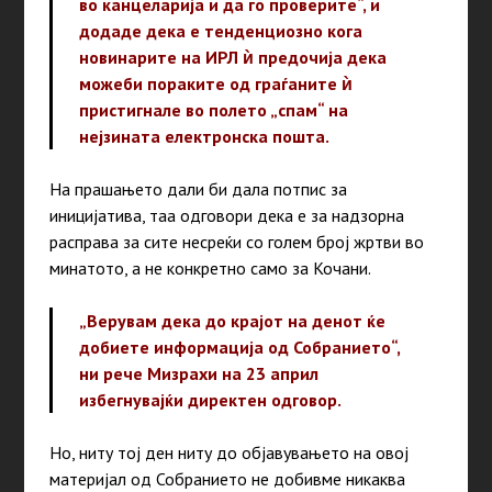
во канцеларија и да го проверите“,
и
додаде дека е тенденциозно кога
новинарите на ИРЛ ѝ предочија дека
можеби пораките од граѓаните ѝ
пристигнале во полето „спам“ на
нејзината електронска пошта.
На прашањето дали би дала потпис за
иницијатива, таа одговори дека е за надзорна
расправа за сите несреќи со голем број жртви во
минатото, а не конкретно само за Кочани.
„Верувам дека до крајот на денот ќе
добиете информација од Собранието“,
ни рече Мизрахи на 23 април
избегнувајќи директен одговор.
Но, ниту тој ден ниту до објавувањето на овој
материјал од Собранието не добивме никаква