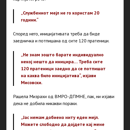
„Службениот мејл не го користам 20
години.“
Според него, иницијативата треба да биде
заедничка и потпишана од сите 120 пратеници.
„Не знам зошто барате индивидуално
некој нешто да иницира… Треба сите
120 пратеници заедно да се потпишат
на каква било иницијатива“,
изјави
Мисовски.
Рашела Мизрахи од ВМРО-ДПМНЕ, пак, ни изјави
дека не добила никакви пораки.
„Јас немам добиено ниту еден мејл.
Можете слободно да дојдете кај мене