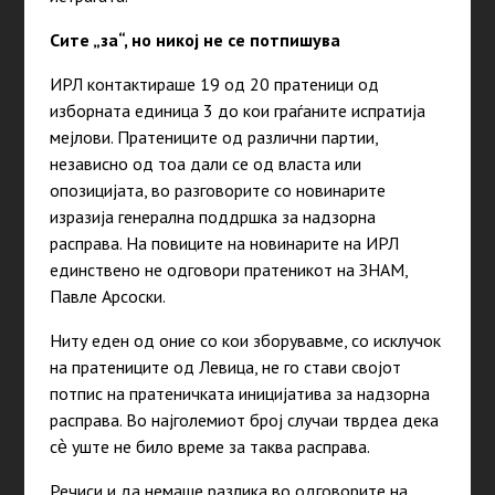
Сите „за“, но никој не се потпишува
ИРЛ контактираше 19 од 20 пратеници од
изборната единица 3 до кои граѓаните испратија
мејлови. Пратениците од различни партии,
независно од тоа дали се од власта или
опозицијата, во разговорите со новинарите
изразија генерална поддршка за надзорна
расправа. На повиците на новинарите на ИРЛ
единствено не одговори пратеникот на ЗНАМ,
Павле Арсоски.
Ниту еден од оние со кои зборувавме, со исклучок
на пратениците од Левица, не го стави својот
потпис на пратеничката иницијатива за надзорна
расправа. Во најголемиот број случаи тврдеа дека
сѐ уште не било време за таква расправа.
Речиси и да немаше разлика во одговорите на