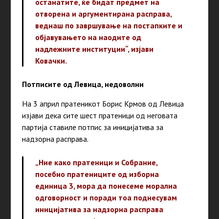
останатите, ќе бидат предмет на
отворена и аргументирана расправа,
веднаш по завршување на постапките и
објавувањето на наодите од
надлежните институции“,
изјави
Ковачки.
Потписите од Левица, недоволни
На 3 април пратеникот Борис Крмов од Левица
изјави дека сите шест пратеници од неговата
партија ставиле потпис за иницијатива за
надзорна расправа.
„Ние како пратеници и Собрание,
посебно пратениците од изборна
единица 3, мора да понесеме морална
одговорност и поради тоа поднесувам
иницијатива за надзорна расправа