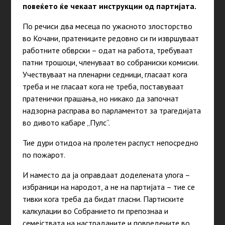
повеќето ќе чекаат инструкции од партијата.
По речиси два месеца по ужасното злосторство
во Кочани, пратениците редовно си ги извршуваат
работните обврски – одат на работа, требуваат
патни трошоци, членуваат во собраниски комисии.
Учествуваат на пленарни седници, гласаат кога
треба и не гласаат кога не треба, поставуваат
пратенички прашања, но никако да започнат
надзорна расправа во парламентот за трагедијата
во дивото кабаре „Пулс“.
Тие дури отидоа на пролетен распуст непосредно
по пожарот.
И наместо да ја оправдаат доделената улога –
избраници на народот, а не на партијата – тие се
тивки кога треба да бидат гласни. Партиските
калкулации во Собранието ги препознаа и
семејствата на настраданите и повредените во