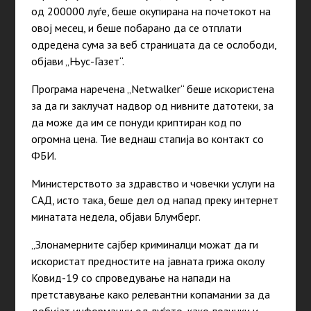
од 200000 луѓе, беше окупирана на почетокот на
овој месец, и беше побарано да се отплати
одредена сума за веб страницата да се ослободи,
објави „Њус-Газет“.
Програма наречена „Netwalker“ беше искористена
за да ги заклучат надвор од нивните датотеки, за
да може да им се понуди криптиран код по
огромна цена. Тие веднаш стапија во контакт со
ФБИ.
Министерството за здравство и човечки услуги на
САД, исто така, беше дел од напад преку интернет
минатата недела, објави Блумберг.
„Злонамерните сајбер криминалци можат да ги
искористат предностите на јавната грижа околу
Ковид-19 со спроведување на напади на
претставување како релевантни копамании за да