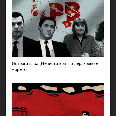
Истрагата за „Нечиста крв“ во лер, криво е
морето