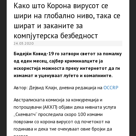
Како што Корона вирусот се
шири на глобално ниво, така се
шират и заканите за
компјутерска безбедност
24.03.2020
Бидејќи Ковид-19 го затвори светот за помалку
од еден месец, сајбер криминалците ја
искористија можноста преку интернетот да ги
измамат и уценуваат луѓето и комапниите.
Автор: Дејвид Клајн, дневна редакција на
OCCRP
Австралиската комисија за конкуренција и
потрошувачи (АККП) објави дека нивната услуга
„Скемватч“ проследила скоро 100 измами
поврзани со корона вирусот од почетокот на
годинава и дека тие очекуваат овие бројки да