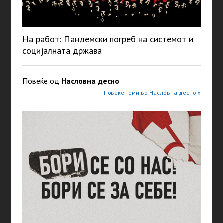
На работ: Пандемски погреб на системот и
социјалната држава
Повеќе од
Насловна десно
Повеќе теми во Насловна десно »