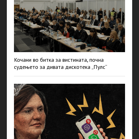
Кочани во битка за вистината, почна
судењето за дивата дискотека „Пулс“