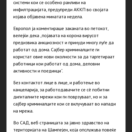
системи кои се особено ранливи на
инфилтрацијата, предупреди АККП во својата
изјава објавена минатата недела.
Европол ја коментираше заканата во петокот,
велејќи дека „појавата на корона вирусот
предизвика анкциозност и принуди многу луѓе да
работат од дома. Сајбер криминалците ги
користат овие нови околности за да таргетираат
работници кои работат од дома, деловни
активности и поединци“.
Без контактот лице в лице, и работење во
канцеларија, за работодавачите се сè побитни
дигиталните мрежи кои ги поврзуваат, но и за
сајбер криминалците кои се вклучуваат во напади
на мрежа.
Во САД, веб страницата за јавно здравство на
територијата на Шампејен, која опслужува повеќе