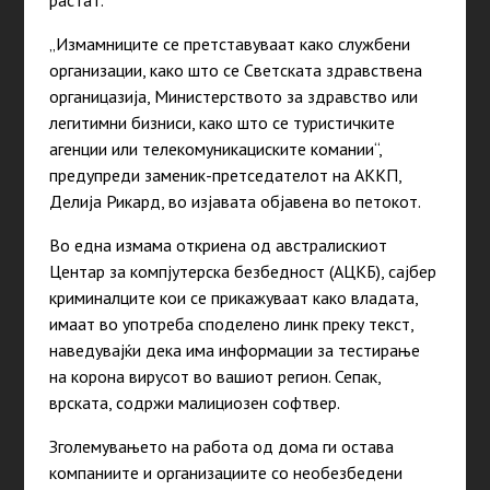
растат.
„Измамниците се претставуваат како службени
организации, како што се Светската здравствена
органицазија, Министерството за здравство или
легитимни бизниси, како што се туристичките
агенции или телекомуникациските комании“,
предупреди заменик-претседателот на АККП,
Делија Рикард, во изјавата објавена во петокот.
Во една измама откриена од австралискиот
Центар за компјутерска безбедност (АЦКБ), сајбер
криминалците кои се прикажуваат како владата,
имаат во употреба споделено линк преку текст,
наведувајќи дека има информации за тестирање
на корона вирусот во вашиот регион. Сепак,
врската, содржи малициозен софтвер.
Зголемувањето на работа од дома ги остава
компаниите и организациите со необезбедени