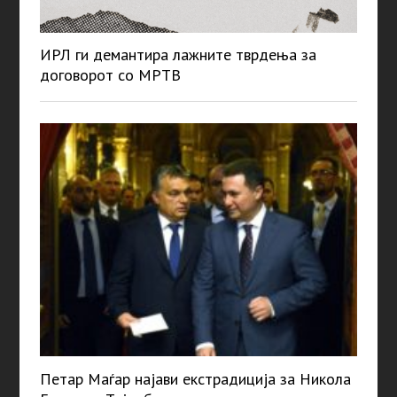
ИРЛ ги демантира лажните тврдења за
договорот со МРТВ
Петар Маѓар најави екстрадиција за Никола