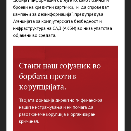
добијат информации од луѓето, како лозинки и
броеви на кредитни картички, и да спроведат
кампањи за дезинформација“, предупредува
Агенцијата за компјутерската безбедност и
инфраструктура на САД (АКБИ) во низа упатства
објавени во средата.
Стани наш сојузник во
борбата против
корупцијата.
Твојата донација директно ги финансира
нашите истражувања и ни помага да
разоткриеме корупција и организиран
криминал.