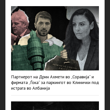
Партнерот на Дрин Ахмети во „Соравија“ и
фирмата „Ѓока“ за паркингот во Клинички под
истрага во Албанија