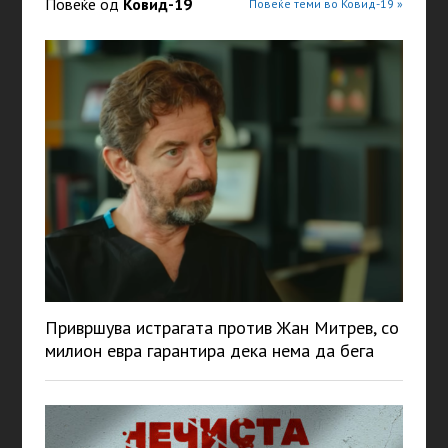
Повеќе од
Ковид-19
Повеќе теми во Ковид-19 »
Привршува истрагата против Жан Митрев, со
милион евра гарантира дека нема да бега