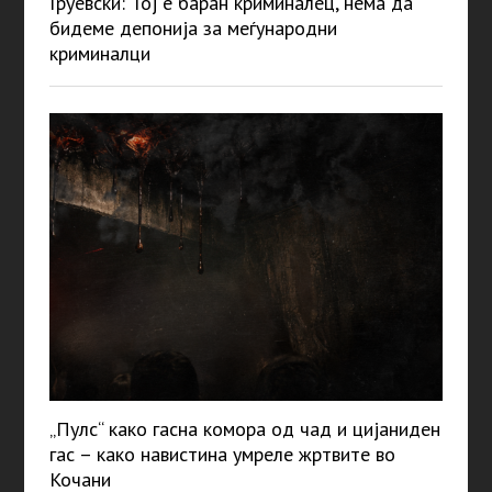
Груевски: Тој е баран криминалец, нема да
бидеме депонија за меѓународни
криминалци
„Пулс“ како гасна комора од чад и цијаниден
гас – како навистина умреле жртвите во
Кочани