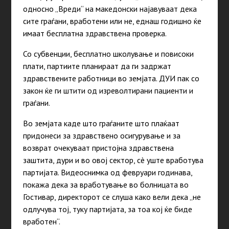
односно „Вреди“ на македонски најавуваат дека
сите граѓани, вработени или не, еднаш годишно ќе
имаат бесплатна здравствена проверка.
Со субвенции, бесплатно школување и повисоки
плати, партиите планираат да ги задржат
здравствените работници во земјата. ДУИ пак со
закон ќе ги штити од изреволтирани пациенти и
граѓани.
Во земјата каде што граѓаните што плаќаат
придонеси за здравствено осигурување и за
возврат очекуваат пристојна здравствена
заштита, дури и во овој сектор, сè уште вработува
партијата. Видеоснимка од февруари годинава,
покажа дека за вработување во болницата во
Гостивар, директорот се слуша како вели дека „не
одлучува тој, туку партијата, за тоа кој ќе биде
вработен“.