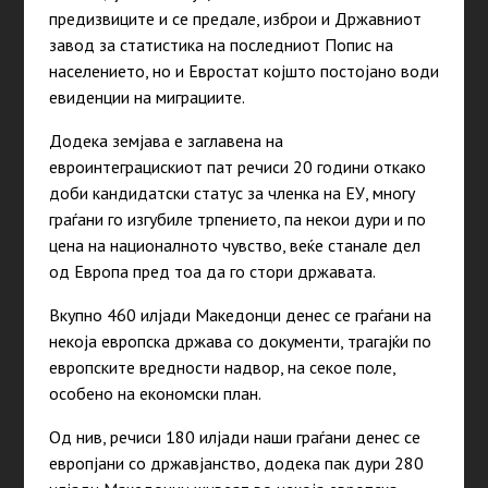
предизвиците и се предале, изброи и Државниот
завод за статистика на последниот Попис на
населението, но и Евростат којшто постојано води
евиденции на миграциите.
Додека земјава е заглавена на
евроинтеграцискиот пат речиси 20 години откако
доби кандидатски статус за членка на ЕУ, многу
граѓани го изгубиле трпението, па некои дури и по
цена на националното чувство, веќе станале дел
од Европа пред тоа да го стори државата.
Вкупно 460 илјади Македонци денес се граѓани на
некоја европска држава со документи, трагајќи по
европските вредности надвор, на секое поле,
особено на економски план.
Од нив, речиси 180 илјади наши граѓани денес се
европјани со државјанство, додека пак дури 280