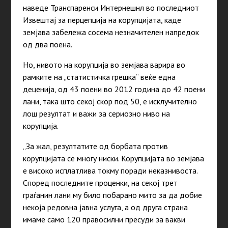
наведе Транспаренси Интернешнл во последниот
Извештај за перцепција на корупцијата, каде
земјава забележа сосема незначителен напредок
од два поена.
Но, нивото на корупција во земјава варира во
рамките на „статистичка грешка“ веќе една
деценија, од 43 поени во 2012 година до 42 поени
лани, така што секој скор под 50, е исклучително
лош резултат и важи за сериозно ниво на
корупција.
„За жал, резултатите од борбата против
корупцијата се многу ниски. Корупцијата во земјава
е високо исплатлива токму поради неказнивоста.
Според последните проценки, на секој трет
граѓанин лани му било побарано мито за да добие
некоја редовна јавна услуга, а од друга страна
имаме само 120 правосилни пресуди за вакви