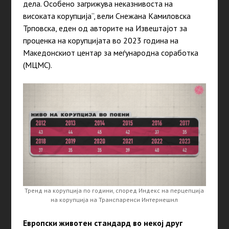
дела. Особено загрижува неказнивоста на
високата корупција“, вели Снежана Камиловска
Трповска, еден од авторите на Извештајот за
проценка на корупцијата во 2023 година на
Македонскиот центар за меѓународна соработка
(МЦМС).
Тренд на корупција по години, според Индекс на перцепција
на корупција на Транспаренси Интернешнл
Европски животен стандард во некој друг