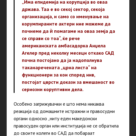
„Има епидемија на корупција во оваа
држава. Таа е во секој сектор, секоја
организација, и само со именување на
корумпираните актери ние можеме да
почнеме да ѝ помагаме на оваа земја да
се справи со тоа“, ќе рече
американската амбасадорка Анџела
Агелер пред неколку месеци откако САД
почна постојано да ја надополнува
таканаречената „црна листа“ на
функционери за кои според нив,
постојат цврсти докази за вмешаност во
сериозни коруптивни дела.
Особено загрижувачки е што нема никаква
реакција од домашните истражни и правосудни
органи односно „ниту еден македонски
правосуден орган или институција не се обратила
до своите колеги во САД да побараат