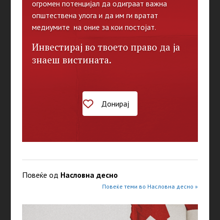
огромен потенцијал да одиграат важна
општествена улога и да им ги вратат
медиумите на оние за кои постојат.
Инвестирај во твоето право да ја
знаеш вистината.
Донирај
Повеќе од
Насловна десно
Повеќе теми во Насловна десно »