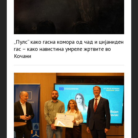
„Пулс“ како гасна комора од чад и цијаниден
гас – како навистина умреле жртвите во
Кочани