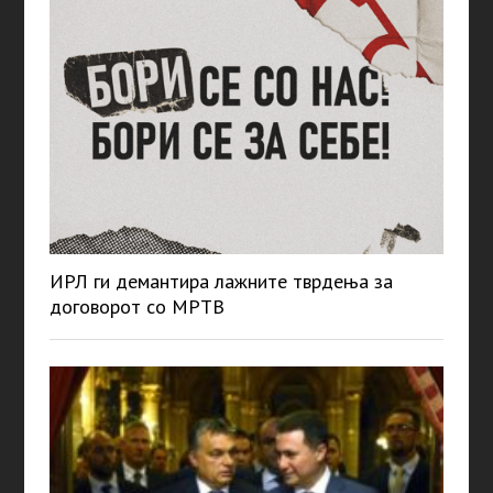
ИРЛ ги демантира лажните тврдења за
договорот со МРТВ