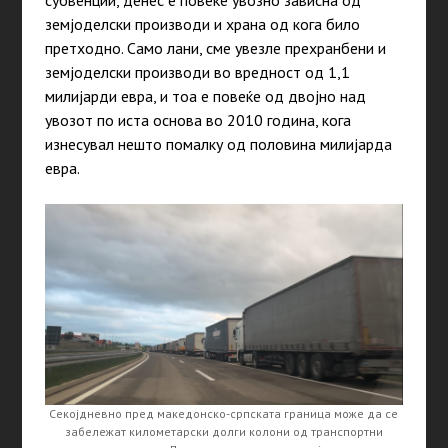
земјоделски производи и храна од кога било
претходно. Само лани, сме увезле прехранбени и
земјоделски производи во вредност од 1,1
милијарди евра, и тоа е повеќе од двојно над
увозот по иста основа во 2010 година, кога
изнесувал нешто помалку од половина милијарда
евра.
Секојдневно пред македонско-српската граница може да се
забележат километарски долги колони од транспортни