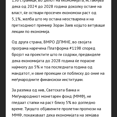
дека од 2024 до 2028 година доколку остане на
власт, ќе оствари просечен економски раст од
5,1%, желба што му остана неостварена и на
претходниот премиер Зоран Заев којшто ветуваше
лекции по економија.
Од друга страна, ВМРО ДПМНЕ, во својата
програма наречена Платформа #1198 според
бројот на проектите што ги содржи, предвиделе
дека економијата до 2028 година ќе порасне
најмногу до 5% и тоа последната година од
мандатот, и овие проекции се поблиску до оние на
меѓународните финансиски институции.
За разлика од нив, Светската банка и
Меѓународниот монетарен фонд (ММФ), не
гледаат стапки на раст близу 5% во догледно
време. Тукушто објавените пролетни прогнози на
ММФ, покажуваат дека економијата на земјава