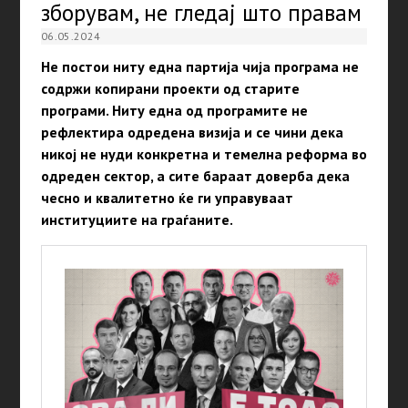
зборувам, не гледај што правам
06.05.2024
Не постои ниту една партија чија програма не
содржи копирани проекти од старите
програми. Ниту една од програмите не
рефлектира одредена визија и се чини дека
никој не нуди конкретна и темелна реформа во
одреден сектор, а сите бараат доверба дека
чесно и квалитетно ќе ги управуваат
институциите на граѓаните.