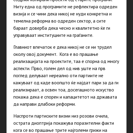
Ниту една од програмите не рефлектира одреден
визија и се чини дека никој не нуди конкретна и
темелна реформа во одреден сектор, а сите
бараат доверба дека чесно и квалитетно ќе ги
управуваат институциите на граѓаните.
Главниот впечаток е дека никој не се ни трудел
околу овој документ. Кога е во прашање
реализацијата на проектите, таа е спорна од многу
аспекти. Прво, голем дел од нив уште на прв
поглед делуваат нереално оти партиите не
кажуваат од каде воопшто ќе најдат пари за да ги
реализираат, а освен тоа, досегашното искуство
покажа дека е спорен и капацитетот на државата
да направи длабоки реформи.
Наспроти партиските визии низ розови очила,
острата диоптрија покажува поразителни факти
кога се во прашање трите најголеми грижи на