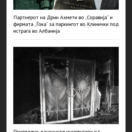
Партнерот на Дрин Ахмети во „Соравија“ и
фирмата „Ѓока“ за паркингот во Клинички под
истрага во Албанија
Приведени даночните инспектори од