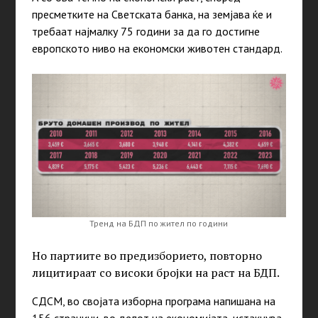
пресметките на Светската банка, на земјава ќе и
требаат најмалку 75 години за да го достигне
европското ниво на економски животен стандард.
Тренд на БДП пo жител по години
Но партиите во предизборието, повторно
лицитираат со високи бројки на раст на БДП.
СДСМ, во својата изборна програма напишана на
156 страници, во делот на економијата, истакнува