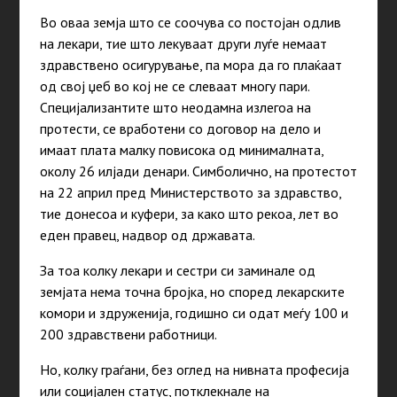
Во оваа земја што се соочува со постојан одлив
на лекари, тие што лекуваат други луѓе немаат
здравствено осигурување, па мора да го плаќаат
од свој џеб во кој не се слеваат многу пари.
Специјализантите што неодамна излегоа на
протести, се вработени со договор на дело и
имаат плата малку повисока од минималната,
околу 26 илјади денари. Симболично, на протестот
на 22 април пред Министерството за здравство,
тие донесоа и куфери, за како што рекоа, лет во
еден правец, надвор од државата.
За тоа колку лекари и сестри си заминале од
земјата нема точна бројка, но според лекарските
комори и здруженија, годишно си одат меѓу 100 и
200 здравствени работници.
Но, колку граѓани, без оглед на нивната професија
или социјален статус, потклекнале на