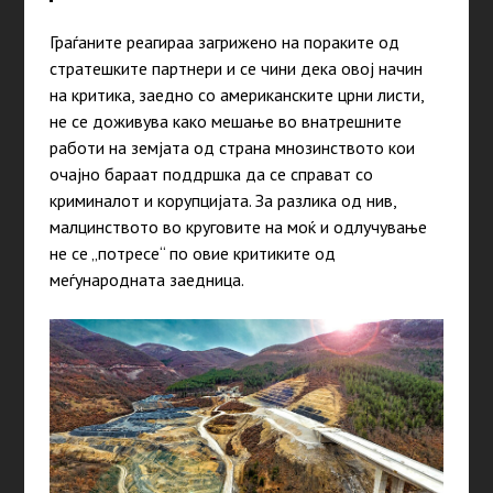
Граѓаните реагираа загрижено на пораките од
стратешките партнери и се чини дека овој начин
на критика, заедно со американските црни листи,
не се доживува како мешање во внатрешните
работи на земјата од страна мнозинството кои
очајно бараат поддршка да се справат со
криминалот и корупцијата. За разлика од нив,
малцинството во круговите на моќ и одлучување
не се „потресе“ по овие критиките од
меѓународната заедница.