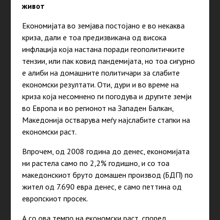
живот
Економијата во земјава постојано е во некаква
криза, дали е тоа предизвикана од висока
инфлација која настана поради геополитичките
тензии, или пак ковид пандемијата, но тоа сигурно
е алиби на домашните политичари за слабите
економски резултати. Оти, дури и во време на
криза која несомнено ги погодува и другите земји
во Европа и во регионот на Западен Балкан,
Македонија остварува меѓу најслабите стапки на
економски раст.
Впрочем, од 2008 година до денес, економијата
ни растела само по 2,2% годишно, и со тоа
македонскиот бруто домашен производ (БДП) по
жител од 7.690 евра денес, е само петтина од
европскиот просек.
А со ова темпо на економски раст, според