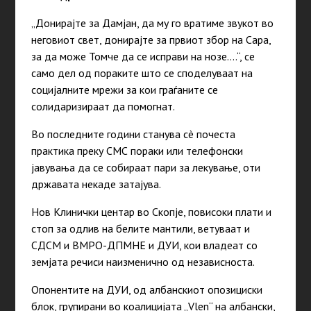
„Донирајте за Дамјан, да му го вратиме звукот во
неговиот свет, донирајте за првиот збор на Сара,
за да може Томче да се исправи на нозе….“, се
само дел од пораките што се споделуваат на
социјалните мрежи за кои граѓаните се
солидаризираат да помогнат.
Во последните години станува сè почеста
практика преку СМС пораки или телефонски
јавувања да се собираат пари за лекување, оти
државата некаде затајува.
Нов Клинички центар во Скопје, повисоки плати и
стоп за одлив на белите мантили, ветуваат и
СДСМ и ВМРО-ДПМНЕ и ДУИ, кои владеат со
земјата речиси наизменично од независноста.
Опонентите на ДУИ, од албанскиот опозициски
блок, групирани во коалицијата „Vlеn“ на албански,