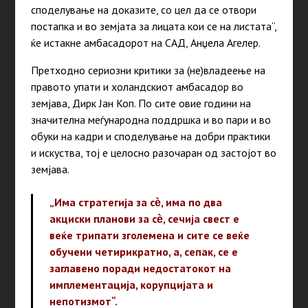
споделување на доказите, со цел да се отвори
постапка и во земјата за лицата кои се на листата“,
ќе истакне амбасадорот на САД, Анџела Агелер.
Претходно сериозни критики за (не)владеење на
правото упати и холандскиот амбасадор во
земјава, Дирк Јан Коп. По сите овие години на
значителна меѓународна поддршка и во пари и во
обуки на кадри и споделување на добри практики
и искуства, тој е целосно разочаран од застојот во
земјава.
„Има стратегија за сѐ, има по два
акциски планови за сѐ, сечија свест е
веќе трипати зголемена и сите се веќе
обучени четирикратно, а, сепак, се е
заглавено поради недостатокот на
имплементација, корупцијата и
непотизмот“.