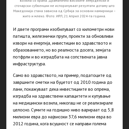
возила со храна. Драматично високите земјоделски и
сточарски субвенции не испорачуваат резултати дотаму што
Македонија стана зависна од Србија за основни намирници –
жито и млеко. Фото: ИРЛ, 21 Април 2024-та година.
И двете програми изобилуваат со километри нови
патишта, железнички пруги, проекти за обновливи
извори на енергија, инвестиции во здравството и
образованието, но во реалноста досега, земјата
потфрли и во изградбата на сопствената јавна
инфраструктура.
Само во здравството, на пример, податоците од
завршните сметки на буџетот од 2010 година до
лани, покажуваат дека инвестициите во опрема,
изградба на здравствени капацитети и купување
на медицински возила, никогаш не се реализирале
целосно. Сумите на годишно ниво варираат од 5,8
милиони евра до највисоки 37,6 милиони евра во
2012 година, кога всушност се направи голема