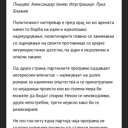
Пишува: Александар Јанев; Илустрација: Лука
Блажев
Политичкиот натпревар е пред крај, но во арената
наместо борба на идеи и идеолошко
надмудрување, политичарите главно се занимаваа
со оцрнување на своите противници со крајно
нехумористични досетки, па дури и недолични и
опасни закани.
Од друга страна, партиските програми оддаваат
несериозен впечаток – наликуваат на долги
романи за идилични општества и се пренатрупани
со илјадници проекти кои во голема мера би
можеле да бидат спорни. Некои се неизводливи,
други непотребни, трети нејасно како би се
реализирале.
Не постои ниту една партија чија програма не
содржи копирани проекти од старите програми.