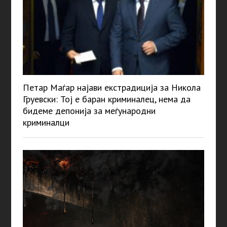
Петар Маѓар најави екстрадиција за Никола
Груевски: Тој е баран криминалец, нема да
бидеме депонија за меѓународни
криминалци