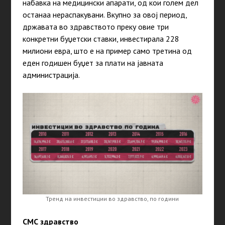
набавка на медицински апарати, од кои голем дел
останаа нераспакувани. Вкупно за овој период,
државата во здравството преку овие три
конкретни буџетски ставки, инвестирала 228
милиони евра, што е на пример само третина од
еден годишен буџет за плати на јавната
администрација.
Тренд на инвестиции во здравство, по години
СМС здравство