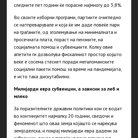
следните пет години ќе порасне најмногу до 3,8%.
Во своите изборни програми, партиите очигледно
се натпреварувале и која ќе им даде повеќе пари
на граѓаните, од зголемување на минималната и
просечната плата, пораст на пензиите, на
социјалната помош и субвенциите. Колку овие
апетити ги дозволува фискалниот простор којшто
веќе е сосема стеснет поради мегаломанските
социјални пакети помош за време на пандемијата,
е исто така дискутабилно.
Милијарди евра субвенции, а зависни за леб и
млеко
За поразителните државни политики кои се водат
во континуитет најмалку 20 години, сведочи и
феноменот што оваа земја којашто се нарекува
земјоделска, и покрај милијарди евра дадени за
субвенции, денес е повеќе увозно зависна од