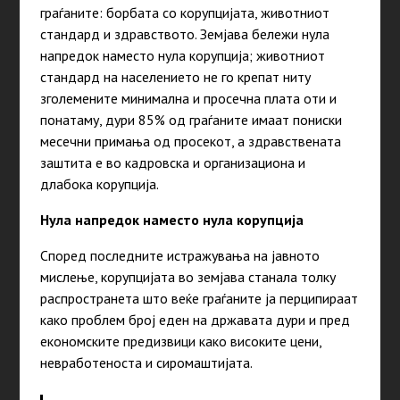
граѓанитe: борбата со корупцијата, животниот
стандард и здравството. Земјава бележи нула
напредок наместо нула корупција; животниот
стандард на населението не го крепат ниту
зголемените минимална и просечна плата оти и
понатаму, дури 85% од граѓаните имаат пониски
месечни примања од просекот, а здравствената
заштита е во кадровска и организациона и
длабока корупција.
Нула напредок наместо нула корупција
Според последните истражувања на јавното
мислење, корупцијата во земјава станала толку
распространета што веќе граѓаните ја перципираат
како проблем број еден на државата дури и пред
економските предизвици како високите цени,
невработеноста и сиромаштијата.