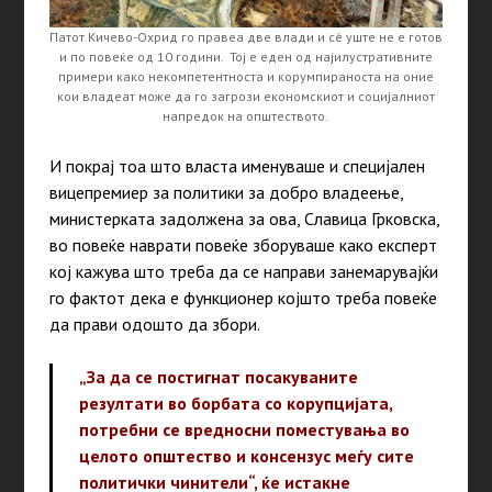
Патот Кичево-Охрид го правеа две влади и сè уште не е готов
и по повеќе од 10 години. Тој е еден од најилустративните
примери како некомпетентноста и корумпираноста на оние
кои владеат може да го загрози економскиот и социјалниот
напредок на општеството.
И покрај тоа што власта именуваше и специјален
вицепремиер за политики за добро владеење,
министерката задолжена за ова, Славица Грковска,
во повеќе наврати повеќе зборуваше како експерт
кој кажува што треба да се направи занемарувајќи
го фактот дека е функционер којшто треба повеќе
да прави одошто да збори.
„За да се постигнат посакуваните
резултати во борбата со корупцијата,
потребни се вредносни поместувања во
целото општество и консензус меѓу сите
политички чинители“, ќе истакне