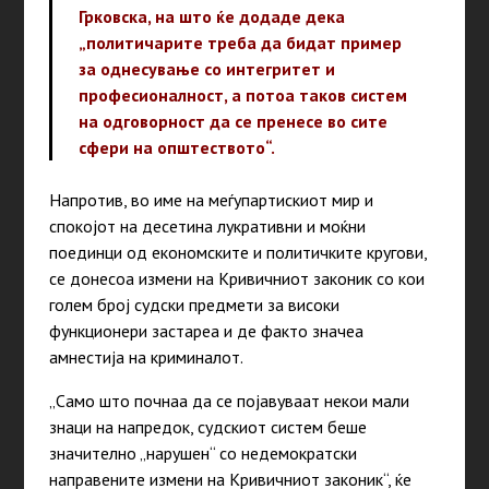
Грковска, на што ќе додаде дека
„политичарите треба да бидат пример
за однесување со интегритет и
професионалност, а потоа таков систем
на одговорност да се пренесе во сите
сфери на општеството“.
Напротив, во име на меѓупартискиот мир и
спокојот на десетина лукративни и моќни
поединци од економските и политичките кругови,
се донесоа измени на Кривичниот законик со кои
голем број судски предмети за високи
функционери застареа и де факто значеа
амнестија на криминалот.
„Само што почнаа да се појавуваат некои мали
знаци на напредок, судскиот систем беше
значително „нарушен“ со недемократски
направените измени на Кривичниот законик“, ќе