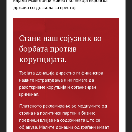
илјади Македонци живеат во некоја европска
држава со дозвола за престој.
Стани наш сојузник во
борбата против
корупцијата.
Твојата донација директно ги финансира
нашите истражувања и ни помага да
разоткриеме корупција и организиран
криминал.
Платеното рекламирање во медиумите од
страна на политички партии и бизнис
поединци влијае на содржината што се
објавува. Малите донации од граѓани имаат