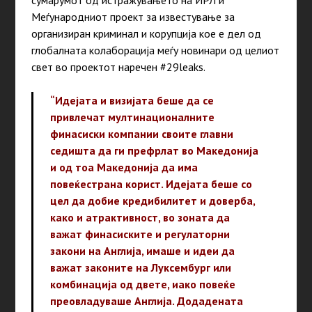
Меѓународниот проект за известување за
организиран криминал и корупција кое е дел од
глобалната колаборација меѓу новинари од целиот
свет во проектот наречен #29leaks.
“Идејата и визијата беше да се
привлечат мултинационалните
финасиски компании своите главни
седишта да ги префрлат во Македонија
и од тоа Македонија да има
повеќестрана корист. Идејата беше со
цел да добие кредибилитет и доверба,
како и атрактивност, во зоната да
важат финасиските и регулаторни
закони на Англија, имаше и идеи да
важат законите на Луксембург или
комбинација од двете, иако повеќе
преовладуваше Англија. Додадената