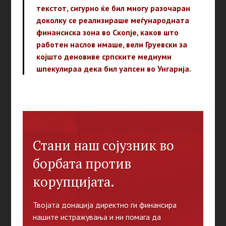
текстот, сигурно ќе бил многу разочаран
доколку се реализираше меѓународната
финансиска зона во Скопје, каков што
работен наслов имаше, вели Груевски за
којшто деновиве српските медиуми
шпекулираа дека бил уапсен во Унгарија.
Стани наш сојузник во
борбата против
корупцијата.
Твојата донација директно ги финансира
нашите истражувања и ни помага да