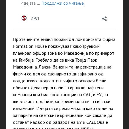
Протечените емаил пораки од лондонската фирма
Formation House покажуваат како Груевски
планирал офшор зона во Македонија по примерот
на Гамбија. Требало да се вика Трејд Парк
Македонија. Лажни банки и тајна регистрација на
фирми се дел од сценариото дизајнирано од
лондонскиот консалтинг чијшто основач беше
обвинет дека перел пари за ирански нафтени
компании кои биле под санкции на САД и ЕУ, за
шведскиот организиран криминал и низа светски
измамници. Идејата се рекламирала како одлична
за парите на светските криминалци кои сакале да
останат надвор од радарот на ЕУ и САД. Ова е
сумарумот од истражувањето на ИРЛ и