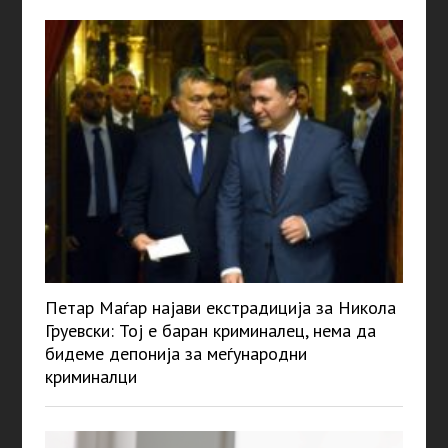
Петар Маѓар најави екстрадиција за Никола
Груевски: Тој е баран криминалец, нема да
бидеме депонија за меѓународни
криминалци