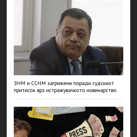
ЗНМ и ССНМ загрижени поради судскиот
притисок врз истражувачкото новинарство