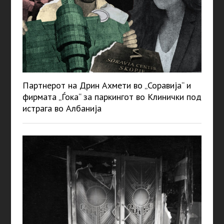
Партнерот на Дрин Ахмети во „Соравија“ и
фирмата „Ѓока“ за паркингот во Клинички под
истрага во Албанија