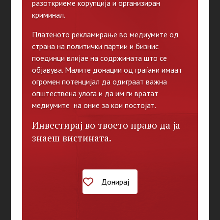
разоткриеме корупција и организиран
криминал.
Платеното рекламирање во медиумите од
страна на политички партии и бизнис
поединци влијае на содржината што се
објавува. Малите донации од граѓани имаат
огромен потенцијал да одиграат важна
општествена улога и да им ги вратат
медиумите на оние за кои постојат.
Инвестирај во твоето право да ја
знаеш вистината.
Донирај