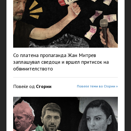
Со платена пропаганда Жан Митрев
заплашувал сведоци и вршел притисок на
обвинителството
Повеќе од
Стории
Повеќе теми во Стории »