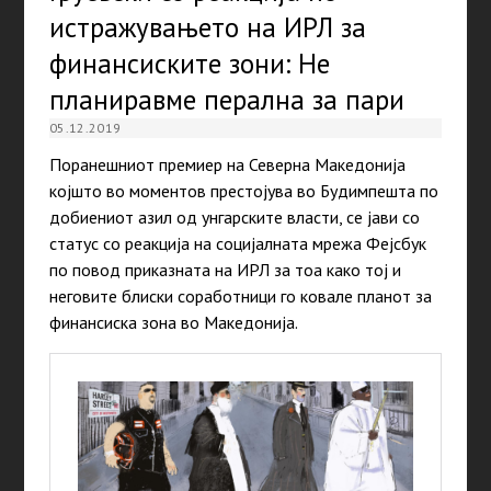
истражувањето на ИРЛ за
финансиските зони: Не
планиравме перална за пари
05.12.2019
Поранешниот премиер на Северна Македонија
којшто во моментов престојува во Будимпешта по
добиениот азил од унгарските власти, се јави со
статус со реакција на социјалната мрежа Фејсбук
по повод приказната на ИРЛ за тоа како тој и
неговите блиски соработници го ковале планот за
финансиска зона во Македонија.