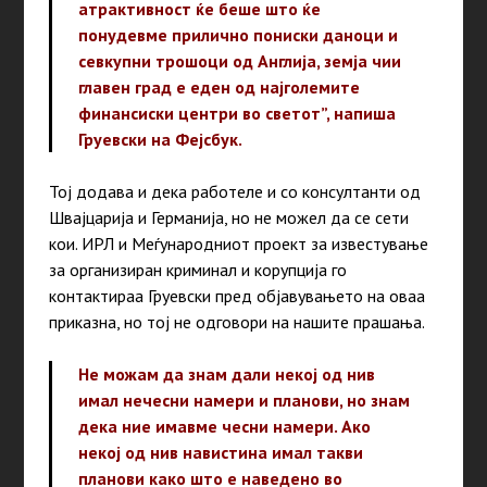
атрактивност ќе беше што ќе
понудевме прилично пониски даноци и
севкупни трошоци од Англија, земја чии
главен град е еден од најголемите
финансиски центри во светот”, напиша
Груевски на Фејсбук.
Тој додава и дека работеле и со консултанти од
Швајцарија и Германија, но не можел да се сети
кои. ИРЛ и Меѓународниот проект за известување
за организиран криминал и корупција го
контактираа Груевски пред објавувањето на оваа
приказна, но тој не одговори на нашите прашања.
Не можам да знам дали некој од нив
имал нечесни намери и планови, но знам
дека ние имавме чесни намери. Ако
некој од нив навистина имал такви
планови како што е наведено во