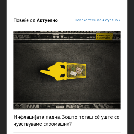
Повеќе од
Актуелно
Повеќе теми во Актуелно »
Инфлацијата падна. Зошто тогаш сè уште се
чувствуваме сиромашни?