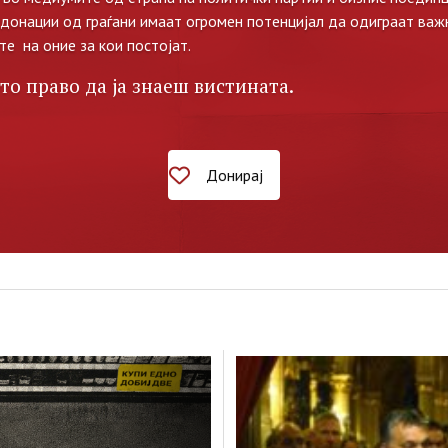
 донации од граѓани имаат огромен потенцијал да одиграат важ
те на оние за кои постојат.
то право да ја знаеш вистината.
Донирај