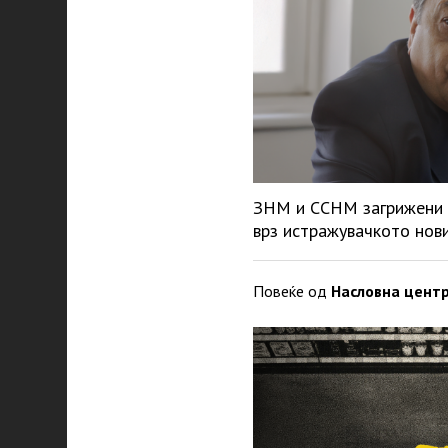
ЗНМ и ССНМ загрижени 
врз истражувачкото нов
Повеќе од
Насловна цент