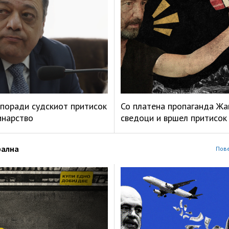
поради судскиот притисок
Со платена пропаганда Жа
инарство
сведоци и вршел притисок
рална
Пове