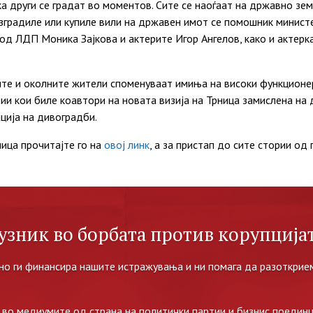
ка други се градат во моментов. Сите се наоѓаат на државно зе
 изградиле или купиле вили на државен имот се помошник минис
од ЛДП Моника Зајкова и актерите Игор Ангелов, како и актер
ите и околните жители споменуваат имиња на високи функционе
и кои биле коавтори на новата визија на Трница замислена на 
ација на дивоградби.
ица прочитајте го на
овој линк
, а за пристап до сите стории од
узник во борбата против корупцијат
но ги финансира нашите истражувања и ни помага да разоткрием
во медиумите од страна на политички партии и бизнис поединц