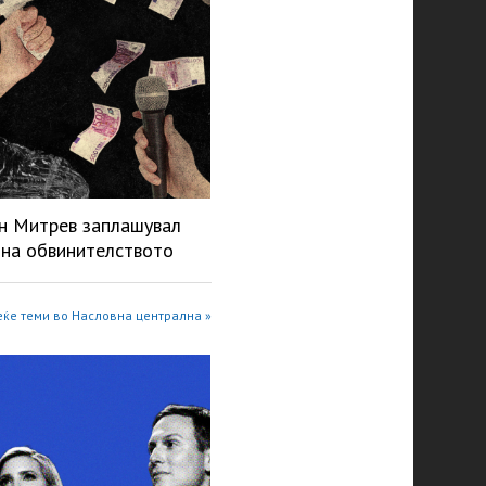
н Митрев заплашувал
 на обвинителството
ќе теми во Насловна централна »