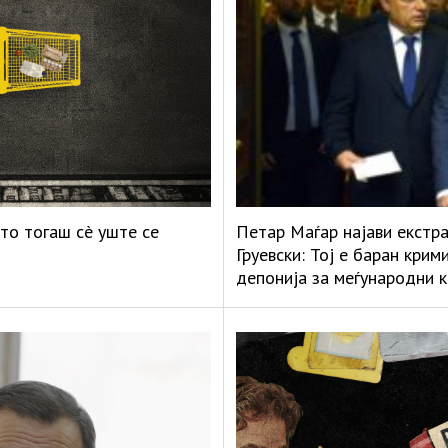
то тогаш сè уште се
Петар Маѓар најави екстр
Груевски: Тој е баран кри
депонија за меѓународни 