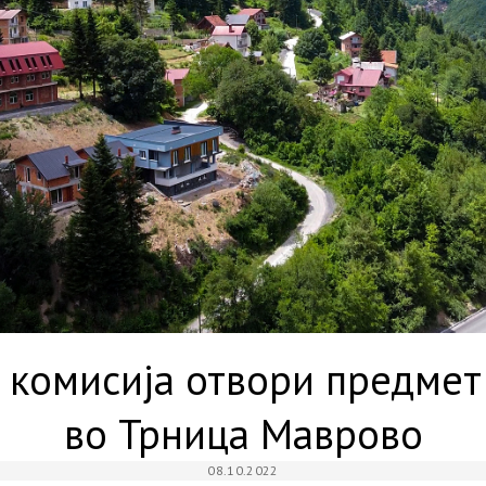
 комисија отвори предмет 
во Трница Маврово
08.10.2022