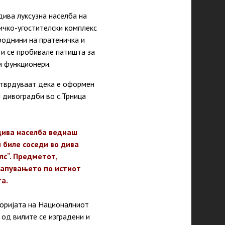
дива луксузна населба на
ичко-угостителски комплекс
роднини на пратеничка и
а и се пробивале патишта за
и функционери.
отврдуваат дека е оформен
 дивоградби во с.Трница
дива населба веднаш
 биле соседи во дива
лс“. Предметот,
стапувањето по истиот
а.
торијата на Националниот
 од вилите се изградени и