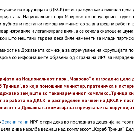
чување на корупцијата (ДКСК) ќе истражува како никнала цела 
оријата на Националниот парк Маврово до популарниот турист
 дубиозни постапки помошник министер за внатрешни работи, 
тивар изградиле и легализирале вили, а се сечела скапоцена шум
а кои што мештани тврдеа дека биле наменети за млади партиск
јавност на Државната комисија за спречување на корупцијата п
врска со информациите објавени од страна на ИРЛ за изградени
ријата на Националниот парк „Маврово“ е изградена цела 
 Трница“, во која помошник министер, пратеничка и актери
 државно земјиште во таканаречениот комплекс „Трница хи
т за работа на ДКСК, е распределен на член на ДКСК и по
дописот на Државната комисија за спречување на корупцијат
о
Зелени тајни
ИРЛ откри дека во последната деценија на тери
 цела дива населба веднаш над комплексот „Кораб Трница“. Дел