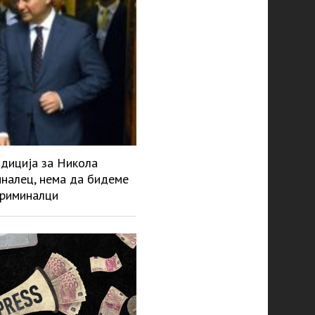
адиција за Никола
миналец, нема да бидеме
криминалци