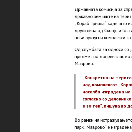
Државната комисија за спре
државно земјиште на терит
„
Кораб Трница
“
каде што во
други лица од Скопје и Гос
нови лукзусни комплекси з
Од службата за односи со 
предмет по допрен глас во 
Маврово.
„Конкретно на терито
над комплексот „Кораб
населба изградена на
согласно со деловнико
е во тек“, пишува во 
Во рамки на истражувањет
парк „Маврово“ е изградена