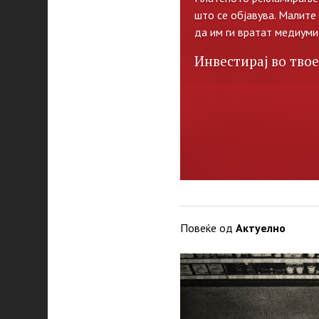
што се објавува. Малите
да им ги вратат медиуми
Инвестирај во твое
Повеќе од
Актуелно