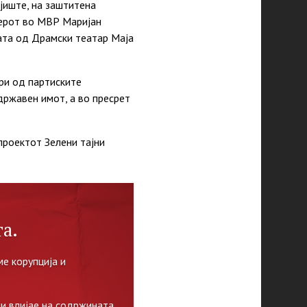
мјиште, на заштитена
терот во МВР Маријан
ката од Драмски театар Маја
ри од партиските
државен имот, а во пресрет
 проектот Зелени тајни
а.
е корупција и
и влијае на содржината