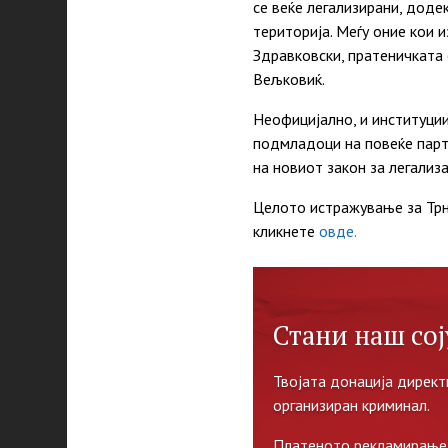
се веќе легализирани, доде
територија. Меѓу оние кои
Здравковски, пратеничката 
Вељковиќ.
Неофицијално, и институци
подмладоци на повеќе парти
на новиот закон за легализ
Целото истражување за Трн
кликнете
овде.
Стани наш сој
Твојата донација директ
организиран криминал.
Платеното рекламирање 