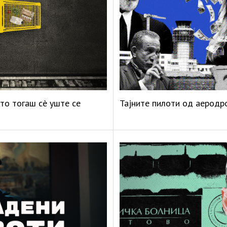
то тогаш сè уште се
Тајните пилоти од аеродр