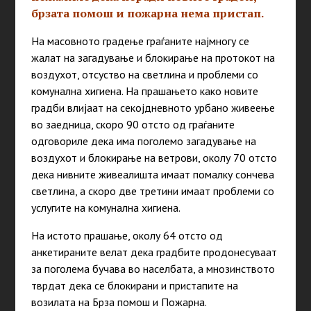
брзата помош и пожарна нема пристап.
На масовното градење граѓаните најмногу се
жалат на загадување и блокирање на протокот на
воздухот, отсуство на светлина и проблеми со
комунална хигиена. На прашањето како новите
градби влијаат на секојдневното урбано живеење
во заедница, скоро 90 отсто од граѓаните
одговориле дека има поголемо загадување на
воздухот и блокирање на ветрови, околу 70 отсто
дека нивните живеалишта имаат помалку сончева
светлина, а скоро две третини имаат проблеми со
услугите на комунална хигиена.
На истото прашање, околу 64 отсто од
анкетираните велат дека градбите продонесуваат
за поголема бучава во населбата, а мнозинството
тврдат дека се блокирани и пристапите на
возилата на Брза помош и Пожарна.