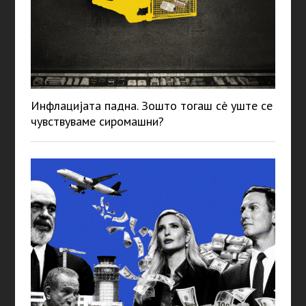
Инфлацијата падна. Зошто тогаш сè уште се
чувствуваме сиромашни?