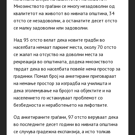
Мнозинството граѓани се многу незадоволни од
квалитетот на животот во нивната општина, 34
отсто се незадоволни, а останатите десет отсто
се малку задоволни или задоволни.
Над 95 отсто велат дека новите градби во
населбата немаат паркинг места, околу 70 отсто
се жалат на отсуство на доволни места за
рекреација во општината, додека мнозиството
тврдат дека во населбата повеќе нема простор за
градинки. Помал број на анкетирани приговараат
на немање простор за изградба на училишта и
дека зголемување на бројот на објектите и на
населението го истакнуваат проблемот со
безбедноста и неработењето на лифотвите.
Од анкетираните граѓани, 97 отсто веруваат дека
во последните десет години во нивната општина
се случува градежна експанзија, а исто толкав