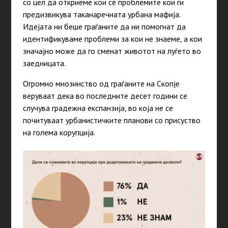
со цел да откриеме кои се проблемите кои ги
предизвикува таканаречната урбана мафија.
Идејата ни беше граѓаните да ни помогнат да
идентификуваме проблеми за кои не знаеме, а кои
значајно може да го сменат животот на луѓето во
заедницата.
Огромно мнозинство од граѓаните на Скопје
веруваат дека во последните десет години се
случува градежна експанзија, во која не се
почитуваат урбанистичките планови со присуство
на голема корупција.