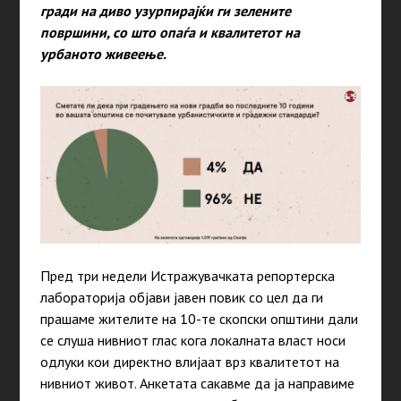
гради на диво узурпирајќи ги зелените
површини, со што опаѓа и квалитетот на
урбаното живеење.
Пред три недели Истражувачката репортерска
лабораторија објави јавен повик со цел да ги
прашаме жителите на 10-те скопски општини дали
се слуша нивниот глас кога локалната власт носи
одлуки кои директно влијаат врз квалитетот на
нивниот живот. Анкетата сакавме да ја направиме