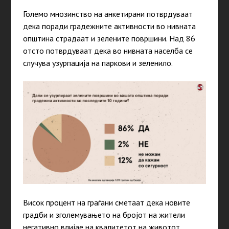
Големо мнозинство на анкетирани потврдуваат
дека поради градежните активности во нивната
општина страдаат и зелените површини. Над 86
отсто потврдуваат дека во нивната населба се
случува узурпација на паркови и зеленило.
Висок процент на граѓани сметаат дека новите
градби и зголемувањето на бројот на жители
негативно влијае на квалитетот на животот.