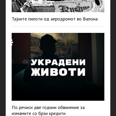
Тајните пилоти од аеродромот во Валона
По речиси две години обвинение за
измамите со брзи кредити