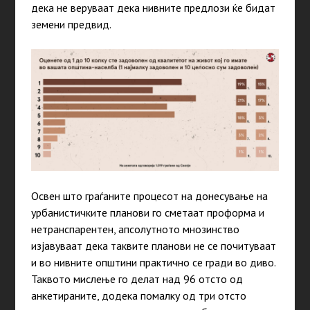
дека не веруваат дека нивните предлози ќе бидат
земени предвид.
Освен што граѓаните процесот на донесување на
урбанистичките планови го сметаат проформа и
нетранспарентен, апсолутното мнозинство
изјавуваат дека таквите планови не се почитуваат
и во нивните општини практично се гради во диво.
Таквото мислење го делат над 96 отсто од
анкетираните, додека помалку од три отсто