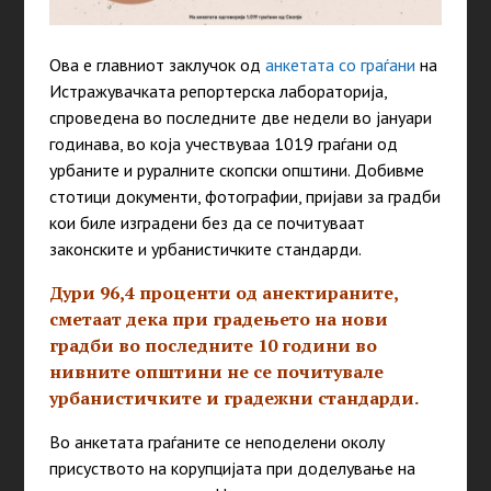
Ова е главниот заклучок од
анкетата со граѓани
на
Истражувачката репортерска лабораторија,
спроведена во последните две недели во јануари
годинава, во која учествуваа 1019 граѓани од
урбаните и руралните скопски општини. Добивме
стотици документи, фотографии, пријави за градби
кои биле изградени без да се почитуваат
законските и урбанистичките стандарди.
Дури 96,4 проценти од анектираните,
сметаат дека при градењето на нови
градби во последните 10 години во
нивните општини не се почитувале
урбанистичките и градежни стандарди.
Во анкетата граѓаните се неподелени околу
присуството на корупцијата при доделување на