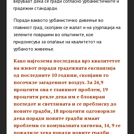
веруваат дека се гради согласно урбанистичките и
градежни стандарди.
Поради ваквото урбанистичко дивеење во
главниот град, скопјани се жалат и на узурпација на
зелените површини во општините, кое
придонесува за опаѓање на квалитетот на
урбаното живеење.
Како најголема последица врз квалитетот
на живот поради градежната експанзија
од последните 10 години, скопјани го
посочиле загадениот воздух. За 24,9
проценти ова е главниот проблем, 19
проценти рекле дека им е блокиран
погледот и светлината и се преблиску до
новите градби, 18 проценти одговориле
дека поради новите градби имаат
проблеми со комуналната хигиена, 14, 9 се
пожалиле дека поради новите градби,