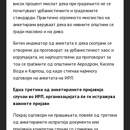
висок процент мислат дека при градењето не се
почитуваат урбанистичките и градежните
стандарди. Практично огромното мнозиство на
анкетирани веруваат дека во нивните општини се
гради масовно и на диво.
Битен индикатор од анкетата е дека скопјани се
отворени да проговорат за урбанистичиот хаос и
корупцијата, но најподготвени да проговорат за
тоа се граѓаните од општините Аеродром, Кисела
Вода и Карпош, од каде стигнаа најмногу
одговори на анкетата на ИРЛ.
Една третина од анкетираните пријавија
случаи во ИРЛ, организацијата ќе ги истражува
важните пријави
Покрај одговори на прашањата, повеќе од третина
од анкетираните испратија документи или
пријавија конкретни случаи со сомнежи за