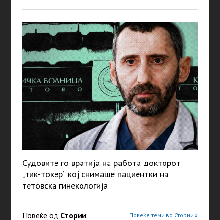
Судовите го вратија на работа докторот
„тик-токер“ кој снимаше пациентки на
тетовска гинекологија
Повеќе од
Стории
Повеќе теми во Стории »