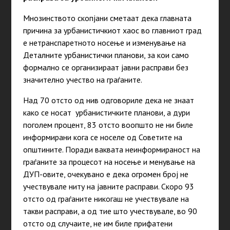
Мнозинството скопјани сметаат дека главната
причина за урбанистичкиот хаос во главниот град
е нетранспаретното носење и изменување на
Деталните урбанистички планови, за кои само
формално се организираат јавни расправи без
значително учество на граѓаните.
Над 70 отсто од нив одговориле дека не знаат
како се носат урбанистичките планови, а дури
поголем процент, 83 отсто воопшто не ни биле
информирани кога се носеле од Советите на
општините. Поради ваквата неинформираност на
граѓаните за процесот на носење и менување на
ДУП-овите, очекувано е дека огромен број не
учествувале ниту на јавните расправи. Скоро 93
отсто од граѓаните никогаш не учествувале на
такви расправи, а од тие што учествувале, во 90
отсто од случаите, не им биле прифатени