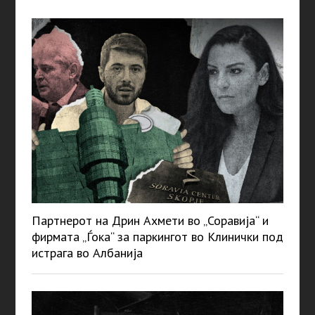
Партнерот на Дрин Ахмети во „Соравија“ и
фирмата „Ѓока“ за паркингот во Клинички под
истрага во Албанија