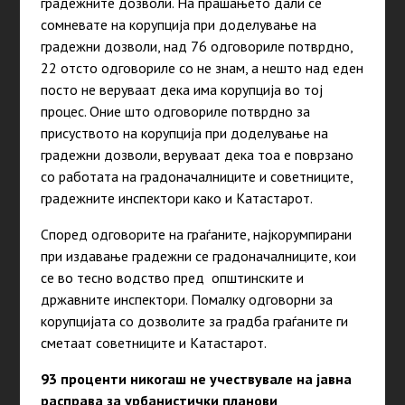
градежните дозволи. На прашањето дали се
сомневате на корупција при доделување на
градежни дозволи, над 76 одговориле потврдно,
22 отсто одговориле со не знам, а нешто над еден
посто не веруваат дека има корупција во тој
процес. Оние што одговориле потврдно за
присуството на корупција при доделување на
градежни дозволи, веруваат дека тоа е поврзано
со работата на градоначалниците и советниците,
градежните инспектори како и Катастарот.
Според одговорите на граѓаните, најкорумпирани
при издавање градежни се градоначалниците, кои
се во тесно водство пред општинските и
државните инспектори. Помалку одговорни за
корупцијата со дозволите за градба граѓаните ги
сметаат советниците и Катастарот.
93 проценти никогаш не учествувале на јавна
расправа за урбанистички планови