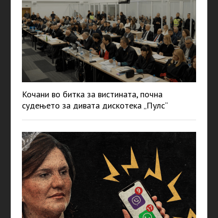
Кочани во битка за вистината, почна
судењето за дивата дискотека „Пулс“