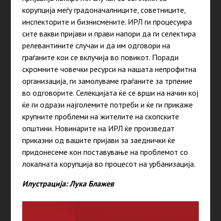
корупција меѓу градоначалниците, советниците,
инспекторите и бизнисмените. ИРЛ ги процесуира
сите вакви пријави и прави напори да ги селектира
релевантините случаи и да им одговори на
граѓаните кои се вклучија во повикот. Поради
скромните човечки ресурси на нашата непрофитна
организација, ги замолуваме граѓаните за трпение
во одговорите. Селекцијата ќе се врши на начин кој
ќе ги одрази најголемите потреби и ќе ги прикаже
крупните проблеми на жителите на скопските
општини. Новинарите на ИРЛ ќе произведат
приказни од вашите пријави за заеднички ќе
придонесеме кон поставување на проблемот со
локалната корупција во процесот на урбанизација.
Илустрација: Лука Блажев