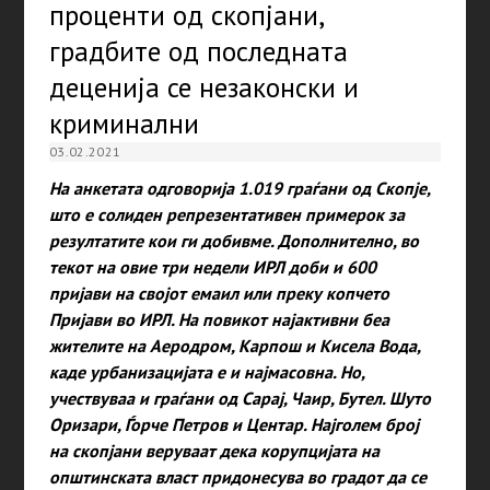
проценти од скопјани,
градбите од последната
деценија се незаконски и
криминални
03.02.2021
На анкетата одговорија 1.019 граѓани од Скопје,
што е солиден репрезентативен примерок за
резултатите кои ги добивме. Дополнително, во
текот на овие три недели ИРЛ доби и 600
пријави на својот емаил или преку копчето
Пријави во ИРЛ. На повикот најактивни беа
жителите на Аеродром, Карпош и Кисела Вода,
каде урбанизацијата е и најмасовна. Но,
учествуваа и граѓани од Сарај, Чаир, Бутел. Шуто
Оризари, Ѓорче Петров и Центар. Најголем број
на скопјани веруваат дека корупцијата на
општинската власт придонесува во градот да се