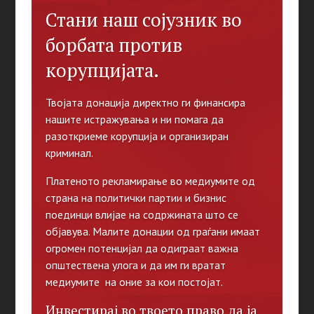
Стани наш сојузник во
борбата против
корупцијата.
Твојата донација директно ги финансира
нашите истражувања и ни помага да
разоткриеме корупција и организиран
криминал.
Платеното рекламирање во медиумите од
страна на политички партии и бизнис
поединци влијае на содржината што се
објавува. Малите донации од граѓани имаат
огромен потенцијал да одиграат важна
општествена улога и да им ги вратат
медиумите на оние за кои постојат.
Инвестирај во твоето право да ја