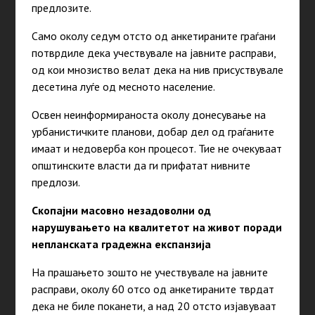
предлозите.
Само околу седум отсто од анкетираните граѓани
потврдиле дека учествувале на јавните расправи,
од кои мнозиство велат дека на нив присуствувале
десетина луѓе од месното население.
Освен неинформираноста околу донесување на
урбанистичките планови, добар дел од граѓаните
имаат и недоверба кон процесот. Тие не очекуваат
општинските власти да ги прифатат нивните
предлози.
Скопајни масовно незадоволни од
нарушувањето на квалитетот на живот поради
непланската градежна експанзија
На прашањето зошто не учествувале на јавните
расправи, околу 60 отсо од анкетираните тврдат
дека не биле поканети, а над 20 отсто изјавуваат