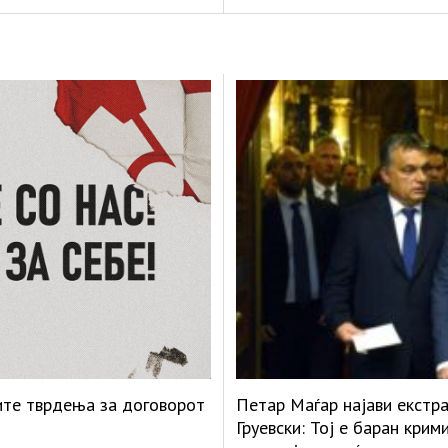
ите тврдења за договорот
Петар Маѓар најави екстр
Груевски: Тој е баран кри