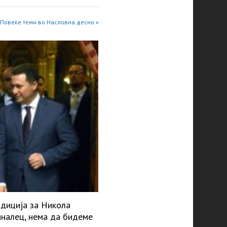
Повеќе теми во Насловна десно »
адиција за Никола
миналец, нема да бидеме