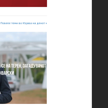
Повеќе теми во Изјава на денот »