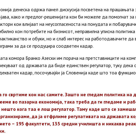
онија денеска одржа панел дискусија посветена на прашањата 
ојава, како и предлог-решенијата кои би можеле да помогнат з
актори кои влијаат на неусогласеноста на понудата и побарува
ибилно кон потребите на бизнисот, неправилна уписна политика
рактиканство и обуки, но и слаб интерес на работодавачите да в
грами за да се продуцира соодветен кадар.
ата комора Бранко Азески им порача на претставниците на ком
екуваат од државата да биде единствен регулатор, туку дека 
декватен кадар, посочувајќи ја Словенија каде што тоа функцио
 го свртиме кон нас самите. Зашто не гледам политика на 
ееме во пазарна економија, така треба да ги гледаме и ра
нешто кога таа е лош регулатор. Таму каде што се замешал
организираме, да ја отфрлиме регулативата на државата к
ието – 195 факултети, 135 средни училишта и никаква реак
ки.