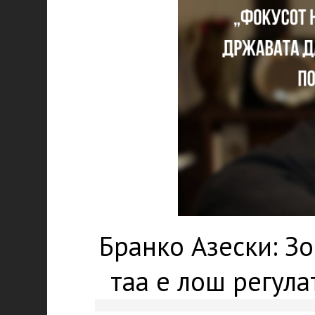
Бранко Азески: З
таа е лош регула