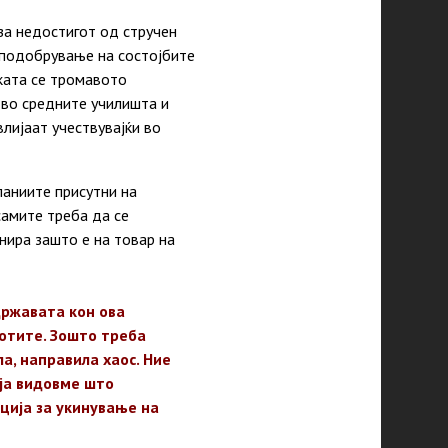
за недостигот од стручен
а подобрување на состојбите
чката се тромавото
 во средните училишта и
лијаат учествувајќи во
паниите присутни на
самите треба да се
нира зашто е на товар на
државата кон ова
ботите. Зошто треба
а, направила хаос. Ние
оја видовме што
ција за укинување на