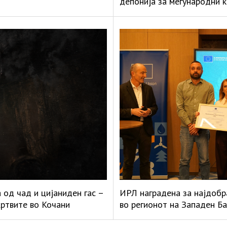
депонија за меѓународни 
а од чад и цијаниден гас –
ИРЛ наградена за најдобр
жртвите во Кочани
во регионот на Западен Ба