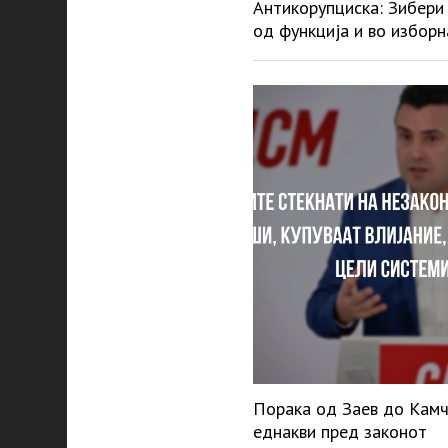
Антикорупциска: Зибери
од функција и во избор
Порака од Заев до Камч
еднакви пред законот