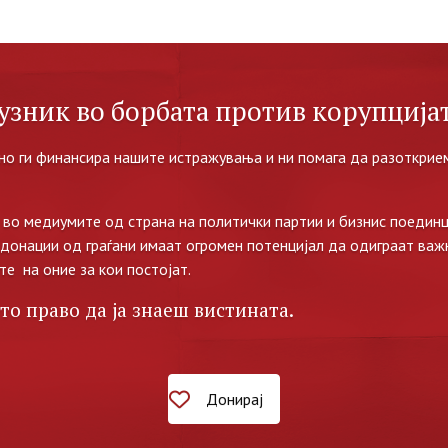
узник во борбата против корупцијат
но ги финансира нашите истражувања и ни помага да разоткрием
во медиумите од страна на политички партии и бизнис поединц
 донации од граѓани имаат огромен потенцијал да одиграат важ
те на оние за кои постојат.
то право да ја знаеш вистината.
Донирај