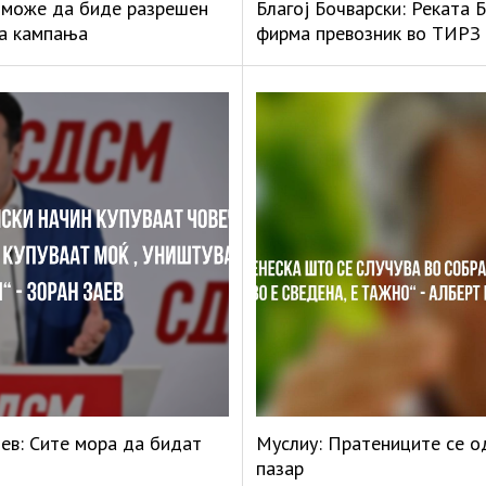
 може да биде разрешен
Благој Бочварски: Реката 
на кампања
фирма превозник во ТИРЗ
ев: Сите мора да бидат
Муслиу: Пратениците се од
пазар