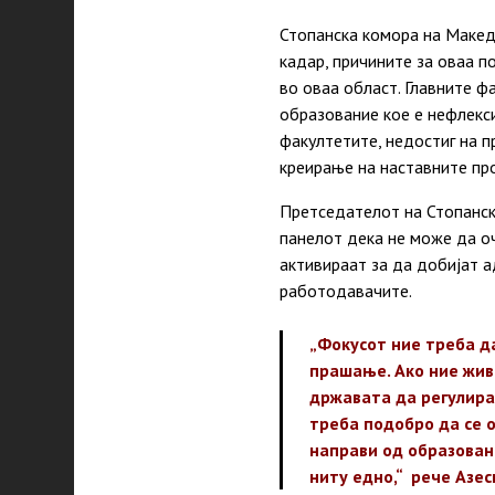
Стопанска комора на Макед
кадар, причините за оваа п
во оваа област. Главните ф
образование кое е нефлекс
факултетите, недостиг на п
креирање на наставните про
Претседателот на Стопанск
панелот дека не може да оч
активираат за да добијат а
работодавачите.
„Фокусот ние треба да
прашање. Ако ние жив
државата да регулира 
треба подобро да се 
направи од образован
ниту едно,“ рече Азес