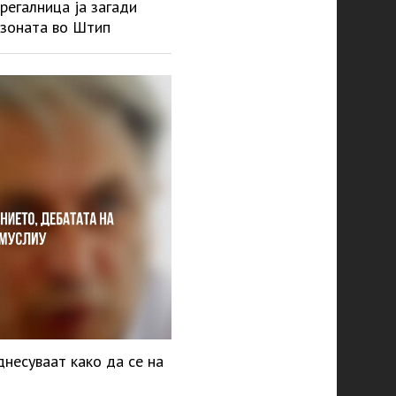
Брегалница ја загади
 зоната во Штип
несуваат како да се на