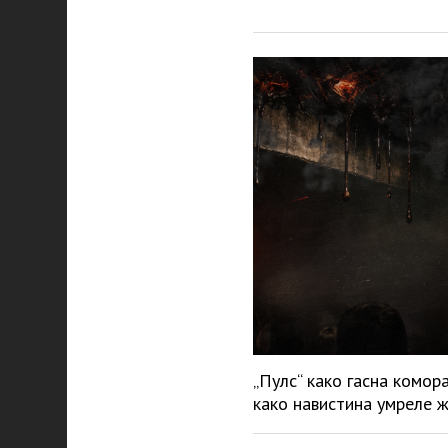
„Пулс“ како гасна комор
како навистина умреле 