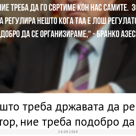
ошто треба државата да ре
тор, ние треба подобро д
24.09.2019