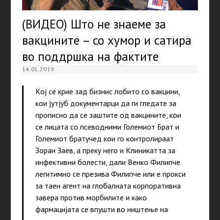
(ВИДЕО) Што не знаеме за
вакцините – со хумор и сатира
во поддршка на фактите
14.01.2019
Kој се крие зад бизнис лобито со вакцини,
кои јутјуб документарци да ги гледате за
прописно да се заштите од вакцините, кои
се лицата со псеводними Големиот Брат и
Големиот братучед кои го контролираат
Зоран Заев, а преку него и Клиникатта за
инфективни болести, дали Венко Филипче
легитимно се презива Филипче или е прокси
за таен агент на глобалната корпоративна
завера против морбилите и како
фармацијата се впушти во ништење на