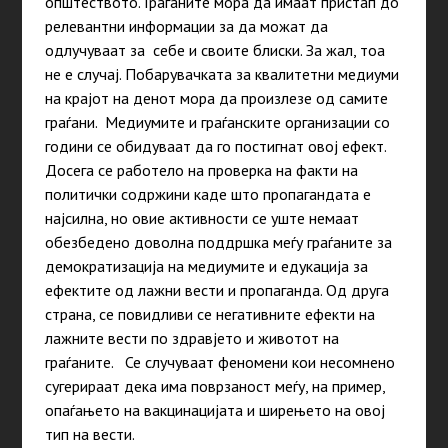
општеството. Граѓаните мора да имаат пристап до
релевантни информации за да можат да
одлучуваат за себе и своите блиски. За жал, тоа
не е случај. Побарувачката за квалитетни медиуми
на крајот на денот мора да произлезе од самите
граѓани. Медиумите и граѓанските организации со
години се обидуваат да го постигнат овој ефект.
Досега се работело на проверка на факти на
политички содржини каде што пропагандата е
најсилна, но овие активности се уште немаат
обезбедено доволна поддршка меѓу граѓаните за
демократизација на медиумите и едукација за
ефектите од лажни вести и пропаганда. Од друга
страна, се повидливи се негативните ефекти на
лажните вести по здравјето и животот на
граѓаните. Се случуваат феномени кои несомнено
сугерираат дека има поврзаност меѓу, на пример,
опаѓањето на вакцинацијата и ширењето на овој
тип на вести.