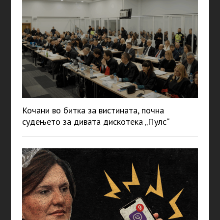
Кочани во битка за вистината, почна
судењето за дивата дискотека „Пулс“