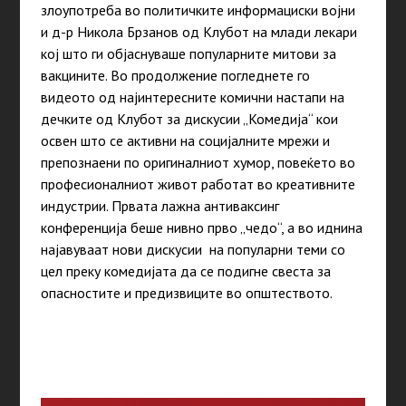
злоупотреба во политичките информациски војни
и д-р Никола Брзанов од Клубот на млади лекари
кој што ги објаснуваше популарните митови за
вакцините. Во продолжение погледнете го
видеото од најинтересните комични настапи на
дечките од Клубот за дискусии „Комедија“ кои
освен што се активни на социјалните мрежи и
препознаени по оригиналниот хумор, повеќето во
професионалниот живот работат во креативните
индустрии. Првата лажна антиваксинг
конференција беше нивно прво „чедо“, а во иднина
најавуваат нови дискусии на популарни теми со
цел преку комедијата да се подигне свеста за
опасностите и предизвиците во општеството.