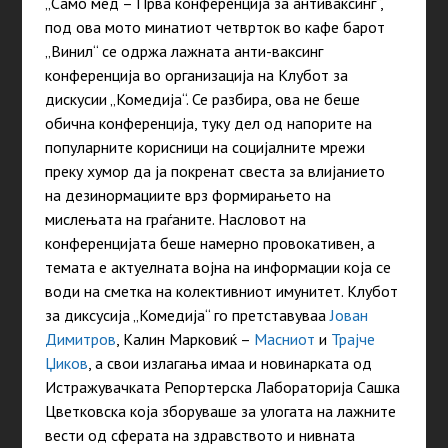
„Само мед – Прва конференција за антиваксинг“,
под ова мото минатиот четврток во кафе барот
„Винил“ се одржа лажната анти-ваксинг
конференција во организација на Клубот за
дискусии „Комедија“. Се разбира, ова не беше
обична конференција, туку дел од напорите на
популарните корисници на социјалните мрежи
преку хумор да ја покренат свеста за влијанието
на дезинормациите врз формирањето на
мислењата на граѓаните. Насловот на
конференцијата беше намерно провокативен, а
темата е актуелната војна на информации која се
води на сметка на колективниот имунитет. Клубот
за диксусија „Комедија“ го претставуваа
Јован
Димитров
, Калин Марковиќ –
Масниот
и
Трајче
Џиков
, а свои излагања имаа и новинарката од
Истражувачката Репортерска Лабораторија Сашка
Цветковска која зборуваше за улогата на лажните
вести од сферата на здравството и нивната