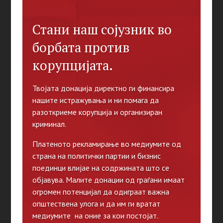
Стани наш сојузник во
борбата против
корупцијата.
Твојата донација директно ги финансира
нашите истражувања и ни помага да
разоткриеме корупција и организиран
криминал.
Платеното рекламирање во медиумите од
страна на политички партии и бизнис
поединци влијае на содржината што се
објавува. Малите донации од граѓани имаат
огромен потенцијал да одиграат важна
општествена улога и да им ги вратат
медиумите на оние за кои постојат.