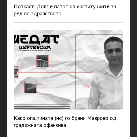
Поткаст: Долг е патот на институциите за
ред во здравството
Како општината (не) го брани Маврово од
градежната офанзива