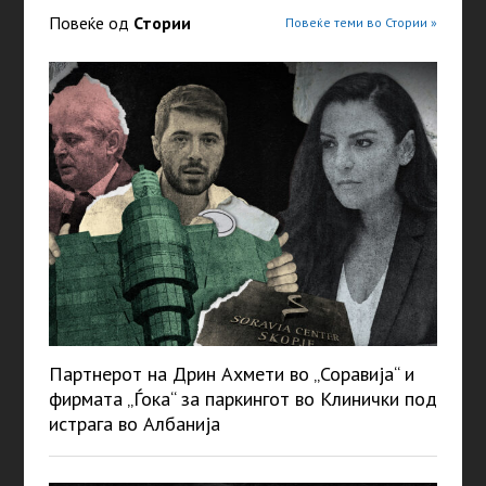
Повеќе од
Стории
Повеќе теми во Стории »
Партнерот на Дрин Ахмети во „Соравија“ и
фирмата „Ѓока“ за паркингот во Клинички под
истрага во Албанија