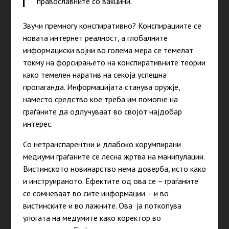
православните со вакцини.
Звучи премногу конспиративно? Конспирациите се
новата интернет реалност, а глобалните
информациски војни во голема мера се темелат
токму на форсирањето на конспиративните теории
како темелен наратив на секоја успешна
пропаганда. Информацијата станува оружје,
наместо средство кое треба им помогне на
граѓаните да одлучуваат во својот најдобар
интерес.
Со нетранспарентни и длабоко корумпирани
медиуми граѓаните се лесна жртва на манипулации.
Вистинското новинарство нема доверба, исто како
и инструираното. Ефектите од ова се – граѓаните
се сомневаат во сите информации – и во
вистинските и во лажните. Ова ја поткопува
улогата на медумите како коректор во