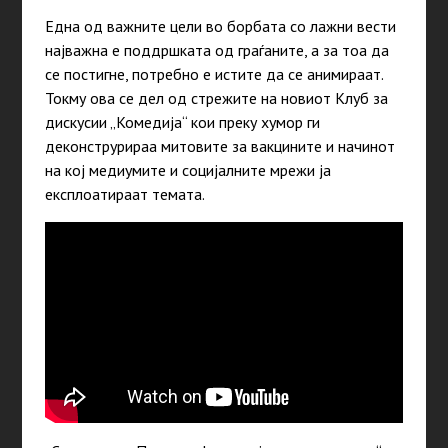
Една од важните цели во борбата со лажни вести
најважна е поддршката од граѓаните, а за тоа да
се постигне, потребно е истите да се анимираат.
Токму ова се дел од стрежите на новиот Клуб за
дискусии „Комедија“ кои преку хумор ги
деконструрираа митовите за вакцините и начинот
на кој медиумите и социјалните мрежи ја
експлоатираат темата.