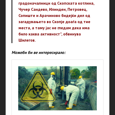
градоначалници од Скопската котлина,
Чучер Сандево, Илинден, Петровец,
Сопиште и Арачиново бидејќи дел од
загадувањето во Скопје доаѓа од тие
места, а таму јас не гледам дека има
било каква активност”, обвинува
Шилегов.
Можеби би ве интересирало: