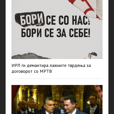
ИРЛ ги демантира лажните тврдења за
договорот со МРТВ