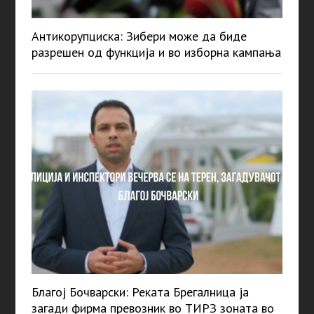
Антикорупциска: Зибери може да биде
разрешен од функција и во изборна кампања
Благој Бочварски: Реката Брегалница ја
загади фирма превозник во ТИРЗ зоната во