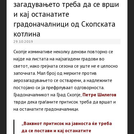
загадувањето треба да се врши
и кај останатите
градоначалници од Скопската
котлина
29.10.2019
Скопје изминативе неколку денови повторно се
најде на листата на најзагадени градови во
светот, иако грејната сезона се уште не е целосно
започната. Мал број од мерките против
аерозагадувањето се остварени, а надлежните
постојано си ја префрлуваат одговорноста.
Градоначалникот на Град Скопје,
Петре Шилегов
тврди дека граѓаните притисок треба да вршат и
на останатите градоначалници.
„Ваквиот притисок на јавноста ќе треба
да се постави и кај останатите