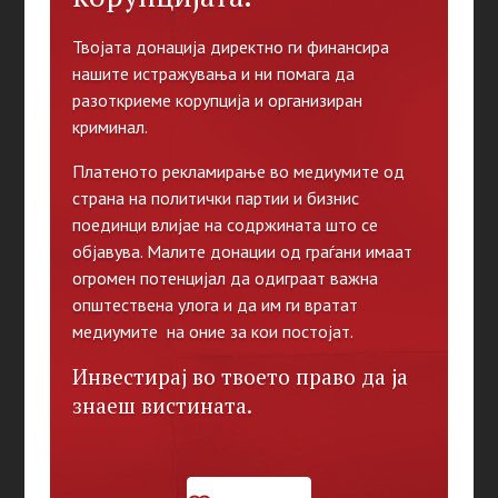
Твојата донација директно ги финансира
нашите истражувања и ни помага да
разоткриеме корупција и организиран
криминал.
Платеното рекламирање во медиумите од
страна на политички партии и бизнис
поединци влијае на содржината што се
објавува. Малите донации од граѓани имаат
огромен потенцијал да одиграат важна
општествена улога и да им ги вратат
медиумите на оние за кои постојат.
Инвестирај во твоето право да ја
знаеш вистината.