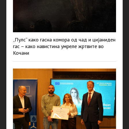
„Пулс“ како гасна комора од чад и цијаниден
гас – како навистина умреле жртвите во
Кочани