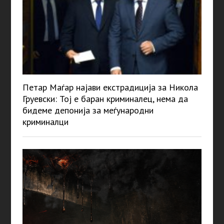
Петар Маѓар најави екстрадиција за Никола
Груевски: Тој е баран криминалец, нема да
бидеме депонија за меѓународни
криминалци