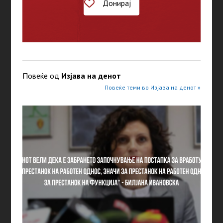
Донирај
Повеќе од
Изјава на денот
Повеќе теми во Изјава на денот »