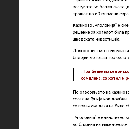
влегувате во балканската „
трошат по 60 милиони евра 
Казиното „Аполонија“ е смес
решение за хотелот била пр
шведската инвестиција.
Долгогодишниот гевгелиски 
бидејќи дотогаш тоа било з
„Тоа беше македонско-
комплекс, со хотел и р
По отворањето на казиното,
соседна Грција кои доаѓале 
се покажува дека не било с
„Аполонија“ е единствено к
во близина на македонско-г