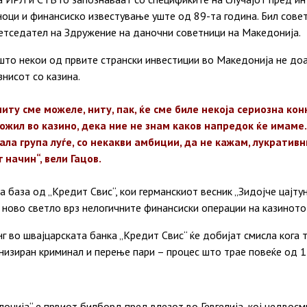
оци и финансиско известување уште од 89-та година. Бил совет
ретседател на Здружение на даночни советници на Македонија.
што некои од првите странски инвестиции во Македонија не до
знисот со казина.
ниту сме можеле, ниту, пак, ќе сме биле некоја сериозна кон
ложил во казино, дека ние не знам каков напредок ќе имам
ала група луѓе, со некакви амбиции, да не кажам, лукратив
 начин“, вели Гацов.
база од „Кредит Свис“, кои германскиот весник „Зидојче цајтунг
 ново светло врз нелогичните финансиски операции на казиното 
г во швајцарската банка „Кредит Свис“ ќе добијат смисла кога т
изиран криминал и перење пари – процес што трае повеќе од 1
лонија“ е првиот билборд пред влезот во Гевгелија, кој недвос