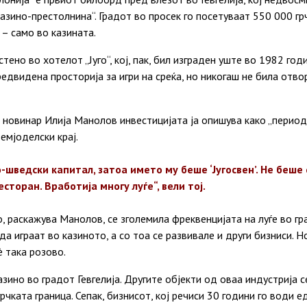
казино-престолнина“. Градот во просек го посетуваат 550 000 гр
– само во казината.
тено во хотелот „Југо“, кој, пак, бил изграден уште во 1982 го
едвидена просторија за игри на среќа, но никогаш не била отв
новинар Илија Манолов инвестицијата ја опишува како „период 
емјоделски крај.
шведски капитал, затоа името му беше ‘Југосвен’. Не беше 
есторан. Вработија многу луѓе“, вели тој.
 раскажува Манолов, се зголемила фреквенцијата на луѓе во гр
да играат во казиното, а со тоа се развивале и други бизниси. Н
è така розово.
азино во градот Гевгелија. Другите објекти од оваа индустрија 
рчката граница. Сепак, бизнисот, кој речиси 30 години го води 