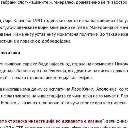
 забрани слот-машините и, генерално, драматично ќе ги заостри
, Ларс Клинг, во 1991 година ќе пристигне на Балканскиот Пол
стјугословенските војни веќе јасно се гледа. Македонија се мачи
вање. Нема ниту устав ниту монетарна политика. Во таква неизв
вестиција е повеќе од добредојдена.
 негатива
м милиони евра ќе биде најавен од страна на премиерот Никола
онија. Во центарот на Гевгелија, во друштво на висока државна
ија“ – првата странска инвестиција во земјава.
ја никогаш нема да му се исплати на Ларс Клинг. „Аполонија“ со
 исплатливоста на инвестицијата се чини дека не го мачат и Лар
н-Монако, а казиното „Аполонија“ ги чува своите врати отворени
ата странска инвестиција во државата е казино“
, вели фина
 ИРЛ и СТВ го запознаваат со спецификите на случајот пред инт