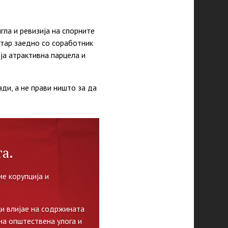
ла и ревизија на спорните
тар заедно со соработник
а атрактивна парцела и
ади, а не прави ништо за да
а.
е корупција и
и влијае на содржината
на општествена улога и