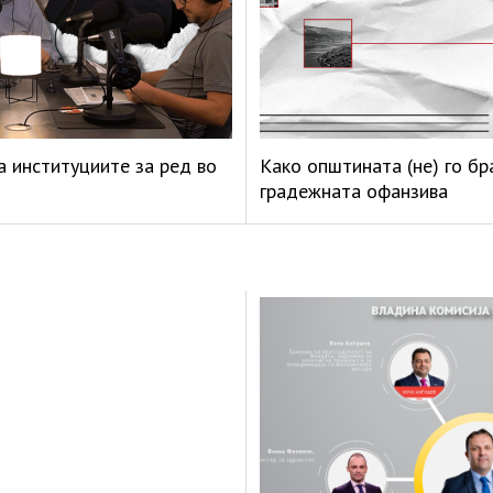
а институциите за ред во
Како општината (не) го б
градежната офанзива