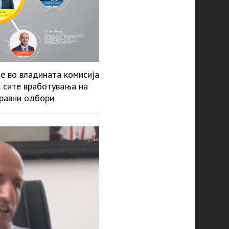
е во владината комисија
т сите вработувања на
правни одбори