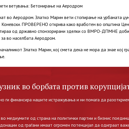
нети ветувања: Бетонирање на Аеродром
ат во Аеродром. Златко Марин вети стопирање на урбаната џунг
 Коневски. ПРОВЕРЕНО открива како вработен во општина Цен
итираа од државно спонзорирани зделки со ВМРО-ДПМНЕ добиј
 за во населбата Аеродром.
началникот Златко Марин, кој смета дека не мора да знае кој гр
ње.
узник во борбата против корупцијат
но ги финансира нашите истражувања и ни помага да разоткрием
во медиумите од страна на политички партии и бизнис поединц
 донации од граѓани имаат огромен потенцијал да одиграат важ