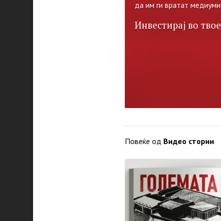
да им ги вратат медиуми
Инвестирај во твое
Повеќе од
Видео стории