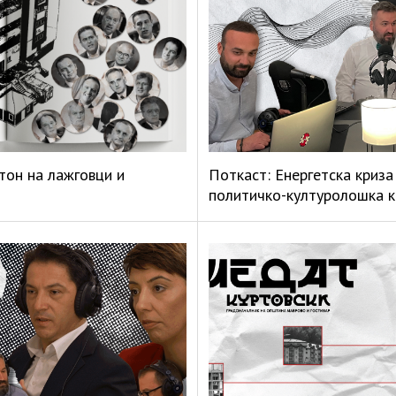
тон на лажговци и
Поткаст: Енергетска криза 
политичко-културолошка к