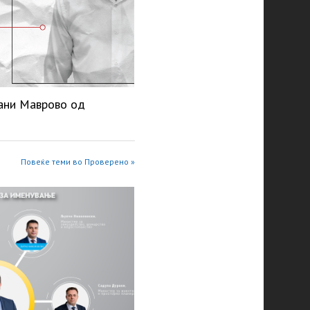
рани Маврово од
Повеќе теми во Проверено »