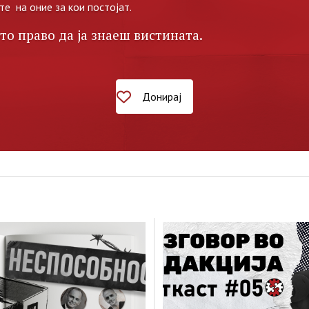
те на оние за кои постојат.
то право да ја знаеш вистината.
Донирај