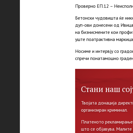
Проверно ЕП.12 – Неиспол
Бетонски чудовишта ќе никн
дуп-ови донесени од Ивица
на бизнисмените кои проф
уште поатрактивна маркица
Носиме и интервју со градо
спречи понатамошно граде
Стани наш сој
Твојата донација директ
организиран криминал.
Платеното рекламирање 
што се објавува. Малите