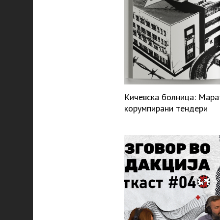
Кичевска болница: Мара
корумпирани тендери