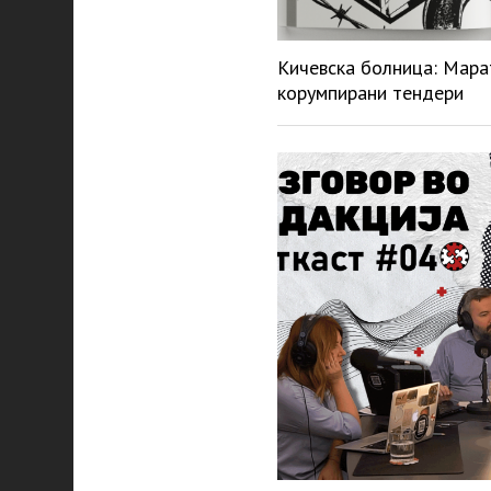
Кичевска болница: Мара
корумпирани тендери