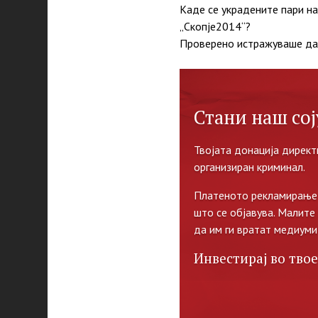
Каде се украдените пари на
„Скопје2014“?
Проверено истражуваше дал
Стани наш сој
Твојата донација директ
организиран криминал.
Платеното рекламирање 
што се објавува. Малите
да им ги вратат медиуми
Инвестирај во твое