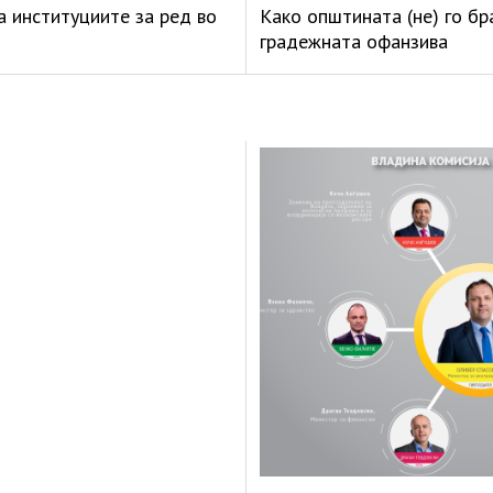
а институциите за ред во
Како општината (не) го б
градежната офанзива