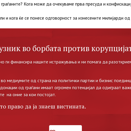
 граѓаните? Кога може да очекуваме прва пресуда и конфискациј
и и кога ќе се понесе одговорност за изнесените милијарди од
узник во борбата против корупцијат
но ги финансира нашите истражувања и ни помага да разоткрием
во медиумите од страна на политички партии и бизнис поединц
 донации од граѓани имаат огромен потенцијал да одиграат важ
те на оние за кои постојат.
то право да ја знаеш вистината.