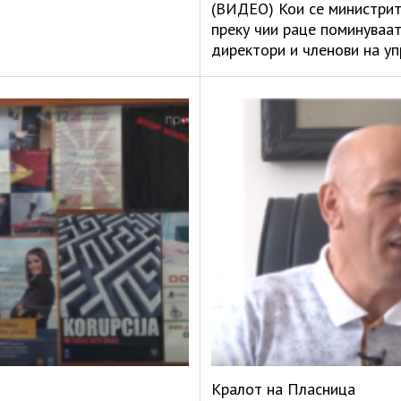
(ВИДЕО) Кои се министрит
преку чии раце поминуваа
директори и членови на у
Кралот на Пласница