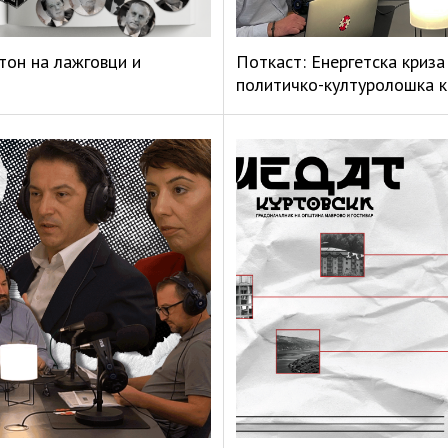
тон на лажговци и
Поткаст: Енергетска криза 
политичко-културолошка к