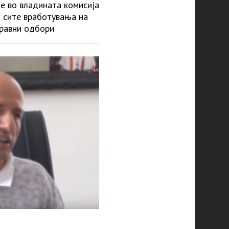
е во владината комисија
т сите вработувања на
правни одбори