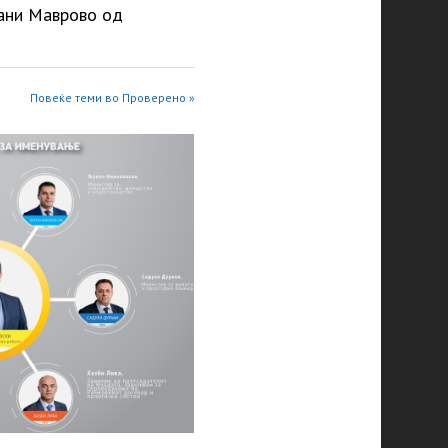
рани Маврово од
Повеќе теми во Проверено »