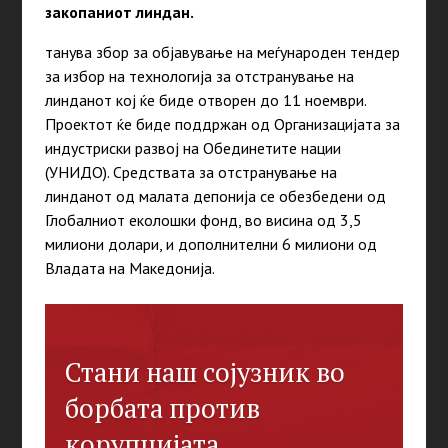
закопаниот линдан.
танува збор за објавување на меѓународен тендер
за избор на технологија за отстранување на
линданот кој ќе биде отворен до 11 ноември.
Проектот ќе биде поддржан од Организацијата за
индустриски развој на Обединетите нации
(УНИДО). Средствата за отстранување на
линданот од малата депонија се обезбедени од
Глобалниот еколошки фонд, во висина од 3,5
милиони долари, и дополнителни 6 милиони од
Владата на Македонија.
Стани наш сојузник во
борбата против
корупцијата.