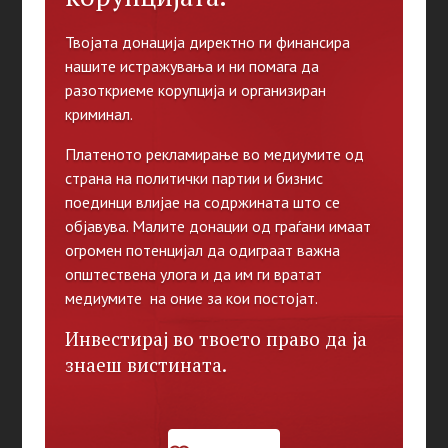
Твојата донација директно ги финансира
нашите истражувања и ни помага да
разоткриеме корупција и организиран
криминал.
Платеното рекламирање во медиумите од
страна на политички партии и бизнис
поединци влијае на содржината што се
објавува. Малите донации од граѓани имаат
огромен потенцијал да одиграат важна
општествена улога и да им ги вратат
медиумите на оние за кои постојат.
Инвестирај во твоето право да ја
знаеш вистината.