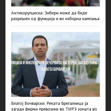
Антикорупциска: Зибери може да биде
разрешен од функција и во изборна кампања
Благој Бочварски: Реката Брегалница ја
загади фирма превозник во ТИРЗ зоната во