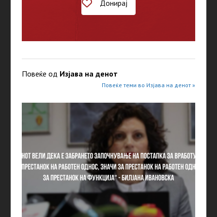
Донирај
Повеќе од
Изјава на денот
Повеќе теми во Изјава на денот »