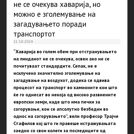
не се очекува хаварија, но
можно е зголемување на
загадувањето поради
транспортот
22.10.2019
“Хаварија во голем обем при отстранувањето
на линданот не се очекува, освен ако не се
почитуваат стандардите. Сепак, не е
исклучено значително зголемување на
загадување на воздухот, додека се одвива
процесот на транспорт во камионите кои што
ќе го однесат во некоја од високо развиените
европски земји, каде што има печки за
согорување, кои се апсолутно безбедни во
однос на согорувањето”, вели професор Трајче
Стафилов кој што ги правеше истражувањата
заедно со свои колеги за последиците од