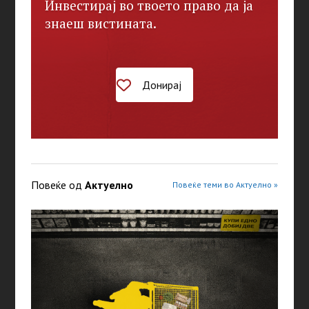
Инвестирај во твоето право да ја
знаеш вистината.
Донирај
Повеќе од
Актуелно
Повеќе теми во Актуелно »