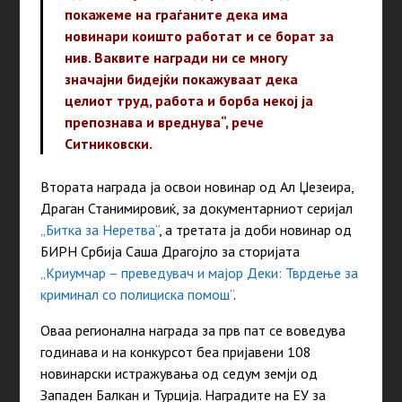
покажеме на граѓаните дека има
новинари коишто работат и се борат за
нив. Ваквите награди ни се многу
значајни бидејќи покажуваат дека
целиот труд, работа и борба некој ја
препознава и вреднува“, рече
Ситниковски.
Втората награда ја освои новинар од Ал Џезеира,
Драган Станимировиќ, за документарниот серијал
„Битка за Неретва“
, а третата ја доби новинар од
БИРН Србија Саша Драгојло за сторијата
„Криумчар – преведувач и мајор Деки: Тврдење за
криминал со полициска помош“
.
Оваа регионална награда за прв пат се воведува
годинава и на конкурсот беа пријавени 108
новинарски истражувања од седум земји од
Западен Балкан и Турција. Наградите на ЕУ за