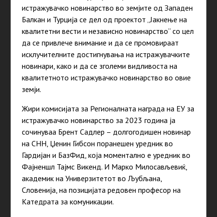
истражувачко новинарство во земјите од Западен
Балкан и Турција се дел од проектот „Јакнење на
квалитетни вести и независно новинарство“ со цел
да се привлече внимание и да се промовираат
исклучителните достигнувања на истражувачките
новинари, како и да се зголеми видливоста на
квалитетното истражувачко новинарство во овие
земји.
Жири комисијата за Регионалната награда на ЕУ за
истражувачко новинарство за 2023 година ја
сочинуваа Брент Садлер – долгогодишен новинар
на СНН, Џенин Гибсон поранешен уредник во
Гардијан и БазФид, која моментално е уредник во
Фајненшл Тајмс Викенд. И Марко Милосављевиќ,
академик на Универзитетот во Љубљана,
Словенија, на позицијата редовен професор на
Катедрата за комуникации.