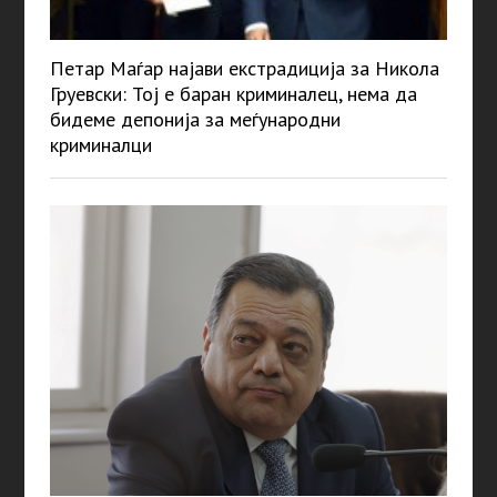
Петар Маѓар најави екстрадиција за Никола
Груевски: Тој е баран криминалец, нема да
бидеме депонија за меѓународни
криминалци