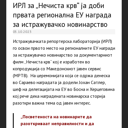
ИРЛ за „Нечиста крв“ ја доби
првата регионална ЕУ награда
за истражувачко новинарство
05.10.2023
Истражувачката репортерска лабораторија (ИРЛ)
го освои првото место на регионалните ЕУ награди
за истражувачко новинарство за документарниот
филм „Нечиста крв“ кој е изработен во
копродукција со Македонскиот јавен сервис
(МРТВ). На церемонијата која се одржа денеска
во Сараево наградата ја додели Јохан Сатлер,
шеф на делегацијата на ЕУ во Босна и Херцеговина
кој рече дека наградената новинарска сторија
разоткри важна тема од јавен интерес.
„Посветеноста на новинарите да
разоткриваат неправилности и да