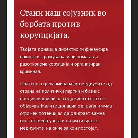
Стани наш сојузник во
борбата против
корупцијата.
Твојата донација директно ги финансира
нашите истражувања и ни помага да
разоткриеме корупција и организиран
криминал.
Платеното рекламирање во медиумите од
страна на политички партии и бизнис
поединци влијае на содржината што се
објавува. Малите донации од граѓани имаат
огромен потенцијал да одиграат важна
општествена улога и да им ги вратат
медиумите на оние за кои постојат.