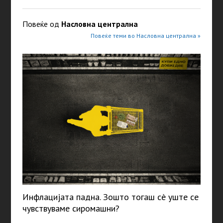
Повеќе од
Насловна централна
Повеќе теми во Насловна централна »
Инфлацијата падна. Зошто тогаш сè уште се
чувствуваме сиромашни?