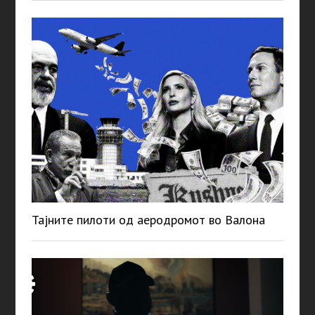
Тајните пилоти од аеродромот во Валона