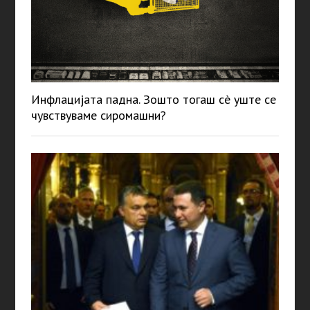
Инфлацијата падна. Зошто тогаш сè уште се
чувствуваме сиромашни?