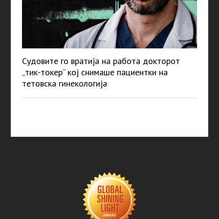
Судовите го вратија на работа докторот
„тик-токер“ кој снимаше пациентки на
тетовска гинекологија