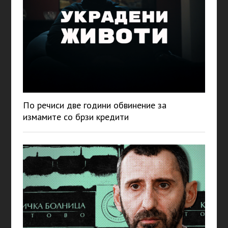
По речиси две години обвинение за
измамите со брзи кредити