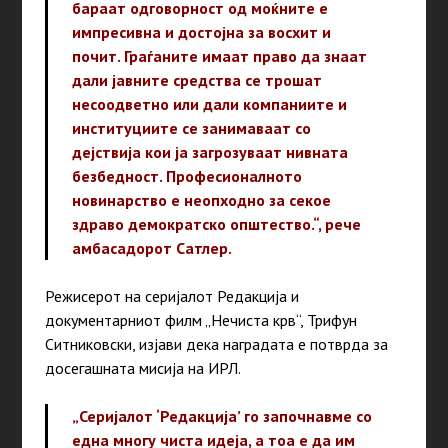
бараат одговорност од моќните е
импресивна и достојна за восхит и
почит. Граѓаните имаат право да знаат
дали јавните средства се трошат
несоодветно или дали компаниите и
институциите се занимаваат со
дејствија кои ја загрозуваат нивната
безбедност. Професионалното
новинарство е неопходно за секое
здраво демократско општество.“, рече
амбасадорот Сатлер.
Режисерот на серијалот Редакција и
документарниот филм „Нечиста крв“, Трифун
Ситниковски, изјави дека наградата е потврда за
досегашната мисија на ИРЛ.
„Серијалот ‘Редакција’ го започнавме со
една многу чиста идеја, а тоа е да им