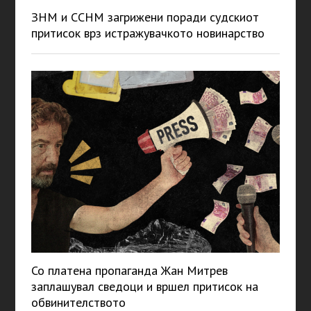
ЗНМ и ССНМ загрижени поради судскиот
притисок врз истражувачкото новинарство
Со платена пропаганда Жан Митрев
заплашувал сведоци и вршел притисок на
обвинителството