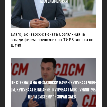
Благој Бочварски: Реката Брегалница ја
загади фирма превозник во ТИРЗ зоната во
Штип