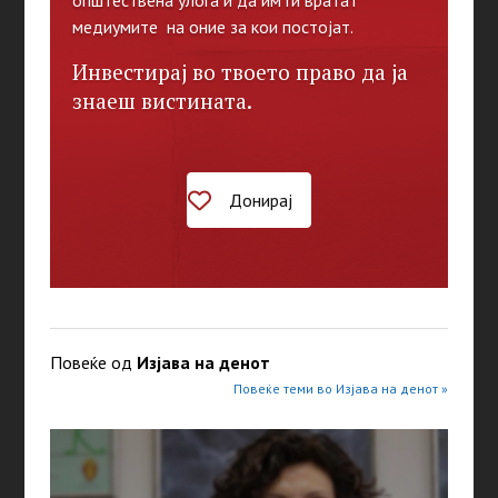
општествена улога и да им ги вратат
медиумите на оние за кои постојат.
Инвестирај во твоето право да ја
знаеш вистината.
Донирај
Повеќе од
Изјава на денот
Повеќе теми во Изјава на денот »