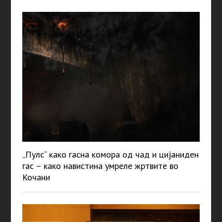
„Пулс“ како гасна комора од чад и цијаниден
гас – како навистина умреле жртвите во
Кочани