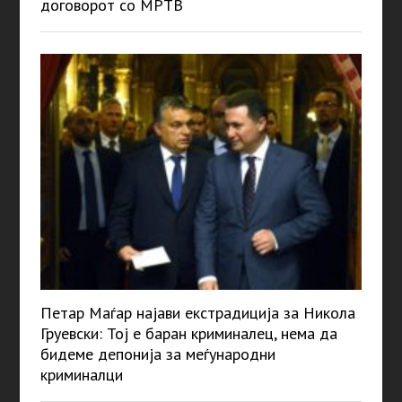
договорот со МРТВ
Петар Маѓар најави екстрадиција за Никола
Груевски: Тој е баран криминалец, нема да
бидеме депонија за меѓународни
криминалци