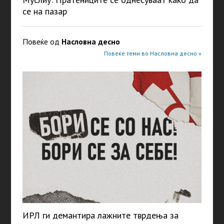
се на пазар
Повеќе од
Насловна десно
Повеќе теми во Насловна десно »
ИРЛ ги демантира лажните тврдења за