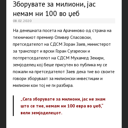
Зборувате за милиони, јас
немам ни 100 во џеб
08.02.2020
На денешната посета на Арачиново од страна на
техничкиот премиер Оливер Спасовски,
претседателот на СДСМ Зоран Заев, министерот
за транспорт и врски Горан Сугарески и
потпретседателот на СДСМ Мухамед Зекири,
земјоделец кој беше присутен во публика му се
пожали на претседателот Заев дека тие во своите
говори зборуваат за милионски инвестиции и
милиони кои тој не ги разбира.
„Сега зборувате за милиони, јас не знам
што се тие, немам ни 100 евра во џеб,“
вели земјоделецот.