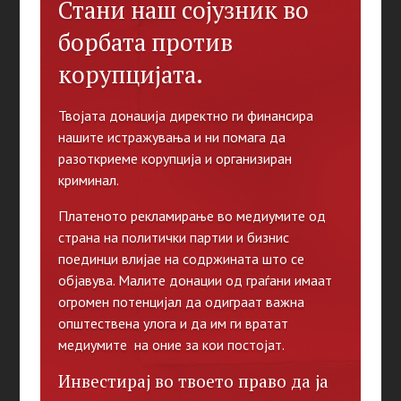
Стани наш сојузник во
борбата против
корупцијата.
Твојата донација директно ги финансира
нашите истражувања и ни помага да
разоткриеме корупција и организиран
криминал.
Платеното рекламирање во медиумите од
страна на политички партии и бизнис
поединци влијае на содржината што се
објавува. Малите донации од граѓани имаат
огромен потенцијал да одиграат важна
општествена улога и да им ги вратат
медиумите на оние за кои постојат.
Инвестирај во твоето право да ја