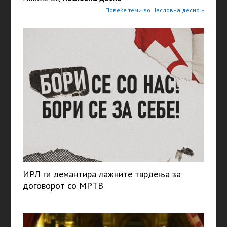
Повеќе теми во Насловна десно »
ИРЛ ги демантира лажните тврдења за
договорот со МРТВ