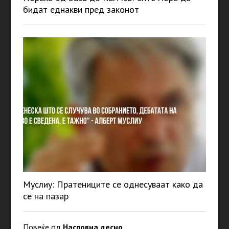
бидат еднакви пред законот
Муслиу: Пратениците се однесуваат како да
се на пазар
Повеќе од
Насловна десно