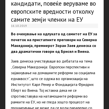
кандидати, повеќе веруваме во
европските вредности отколку
самите земји членки на ЕУ
16.10.2019
Во очекување на одлуката од самитот на ЕУ за
почеток на пристапните преговори на Северна
Македонија, премиерот Зоран Заев денеска со
два драматични говори од Брисел и Виена.
Заев денеска учествуваше во дебатата на тема
„Северна Македонија: Европски перспективи и
зајакнување на домашните реформи за социјална
еднаквост“, што се одржа во организација на
Институтот Карл Ренер и Фондацијата Фридрих
Еберт во Виена. Тој истакна дека не се
спротивставува на натамошните реформи во
рамките на ЕУ, но не гледа зошто процесот на
проширување не може да се води паралелно со