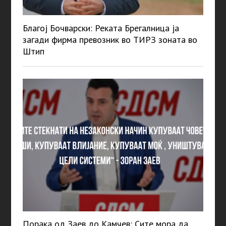
Благој Бочварски: Реката Брегалница ја
загади фирма превозник во ТИРЗ зоната во
Штип
Порака од Заев до Камчев: Сите мора да