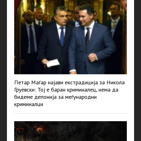
Петар Маѓар најави екстрадиција за Никола
Груевски: Тој е баран криминалец, нема да
бидеме депонија за меѓународни
криминалци