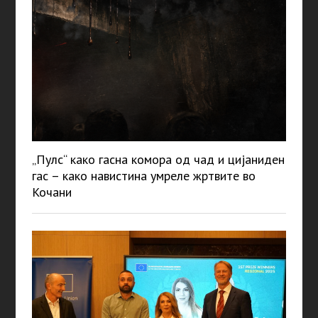
„Пулс“ како гасна комора од чад и цијаниден
гас – како навистина умреле жртвите во
Кочани