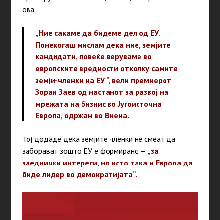
ова.
„Ние сакаме да бидеме дел од ЕУ.
Понекогаш мислам дека ние, земјите
кандидати, повеќе веруваме во
европските вредности отколку самите
земји-членки на ЕУ “, вели премиерот
Зоран Заев од настанот за развој на
мрежата на бизнис во Југоисточна
Европа, одржан во Виена.
Тој додаде дека земјите членки не смеат да
заборават зошто ЕУ е формирано –
„
за
заеднички интереси, но исто така и Европа да
биде лидер во демократијата“.