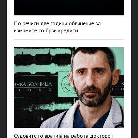
По речиси две години обвинение за
измамите со брзи кредити
Судовите го вратија на работа докторот