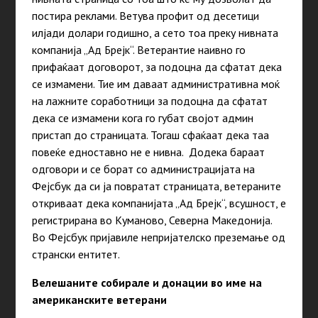
постира реклами. Ветува профит од десетици
илјади долари годишно, а сето тоа преку нивната
компанија „Ад Брејк“. Ветерантие наивно го
прифаќаат договорот, за подоцна да сфатат дека
се измамени. Тие им даваат административна моќ
на лажните соработници за подоцна да сфатат
дека се измамени кога го губат својот админ
пристап до страницата. Тогаш сфаќаат дека таа
повеќе едноставно не е нивна. Додека бараат
одговори и се борат со администрацијата на
Фејсбук да си ја повратат страницата, ветераните
откриваат дека компанијата „Ад Брејк“, всушност, е
регистрирана во Куманово, Северна Македонија.
Во Фејсбук пријавиле непријателско преземање од
странски ентитет.
Велешаните собирале и донации во име на
американските ветерани