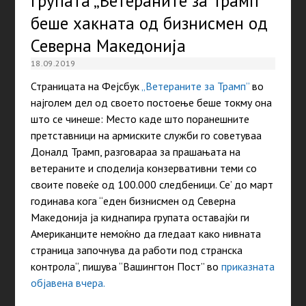
групата „Ветераните за Трамп”
беше хакната од бизнисмен од
Северна Македонија
18.09.2019
Страницата на Фејсбук
„Ветераните за Трамп”
во
најголем дел од своето постоење беше токму она
што се чинеше: Место каде што поранешните
претставници на армиските служби го советуваа
Доналд Трамп, разговараа за прашањата на
ветераните и споделија конзервативни теми со
своите повеќе од 100.000 следбеници.
Се’ до март
годинава кога “еден бизнисмен од Северна
Македонија ја киднапира групата оставајќи ги
Американците немоќно да гледаат како нивната
страница започнува да работи под странска
контрола
“
, пишува “Вашингтон Пост” во
приказната
објавена вчера.