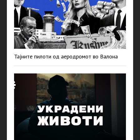
Тајните пилоти од аеродромот во Валона