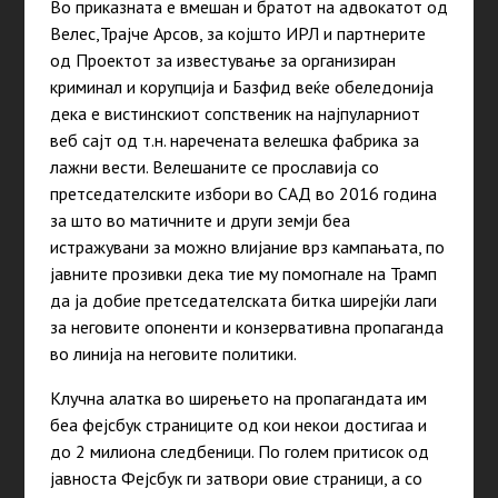
Во приказната е вмешан и братот на адвокатот од
Велес,Трајче Арсов, за којшто ИРЛ и партнерите
од Проектот за известување за организиран
криминал и корупција и Базфид веќе обеледонија
дека е вистинскиот сопственик на најпуларниот
веб сајт од т.н. наречената велешка фабрика за
лажни вести. Велешаните се прославија со
претседателските избори во САД во 2016 година
за што во матичните и други земји беа
истражувани за можно влијание врз кампањата, по
јавните прозивки дека тие му помогнале на Трамп
да ја добие претседателската битка ширејќи лаги
за неговите опоненти и конзервативна пропаганда
во линија на неговите политики.
Клучна алатка во ширењето на пропагандата им
беа фејсбук страниците од кои некои достигаа и
до 2 милиона следбеници. По голем притисок од
јавноста Фејсбук ги затвори овие страници, а со