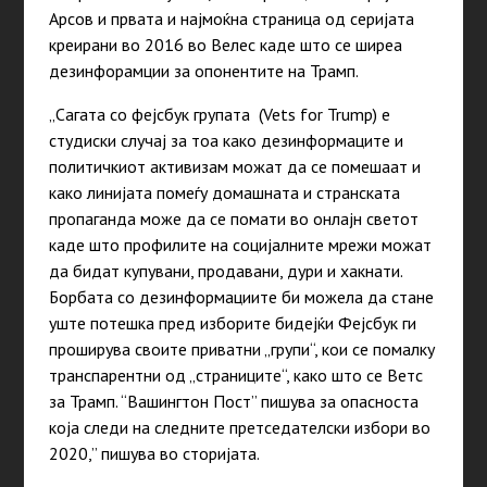
Арсов и првата и најмоќна страница од серијата
креирани во 2016 во Велес каде што се ширеа
дезинфорамции за опонентите на Трамп.
„
Сагата со фејсбук групата (Vets for Trump) e
студиски случај за тоа како дезинформаците и
политичкиот активизам можат да се помешаат и
како линијата помеѓу домашната и странската
пропаганда може да се помати во онлајн светот
каде што профилите на социјалните мрежи можат
да бидат купувани, продавани, дури и хакнати.
Борбата
со дезинформациите би можела да стане
уште потешка пред изборите бидејќи Фејсбук ги
проширува своите приватни „групи“, кои се помалку
транспарентни од „страниците“, како што се Ветс
за Трамп. “Вашингтон Пост” пишува за опасноста
која следи на следните претседателски избори во
2020,” пишува во сторијата.