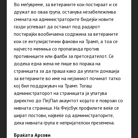
Во меѓувреме, за ветераните кои постираат и се
дружат во оваа група, останува незабележлива
смената на администраторите бидејќи новите
газди успеваат да останат под радарот
постирајќи вообичаена содржина за ветераните
кои се ентузијастични фанови на Трамп, а тоа се
најчесто мемиња со пропаганда против
противниците или фалби за претседателот. Се
додека една жена не пише во порака на
страницата за да праша како да уплати донација
за ветераните во име на нејзиниот починат татко
кој бил поддржувач на Трамп. Тогаш
администраторот на страницата ја упатува
директно до ПејПал акаунтот којшто е поврзан со
нивната страница. На Фејсбук профилите веќе се
шират постови, највеќе од администраторите,
дека нивната група е непријателски преземена.
Браќата Арсови