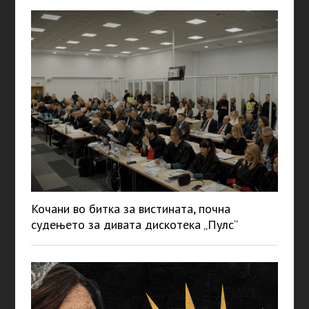
Кочани во битка за вистината, почна
судењето за дивата дискотека „Пулс“