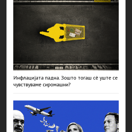
Инфлацијата падна. Зошто тогаш сè уште се
чувствуваме сиромашни?