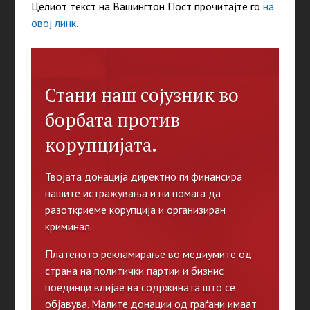
Целиот текст на Вашингтон Пост прочитајте го
на
овој линк.
Стани наш сојузник во
борбата против
корупцијата.
Твојата донација директно ги финансира
нашите истражувања и ни помага да
разоткриеме корупција и организиран
криминал.
Платеното рекламирање во медиумите од
страна на политички партии и бизнис
поединци влијае на содржината што се
објавува. Малите донации од граѓани имаат