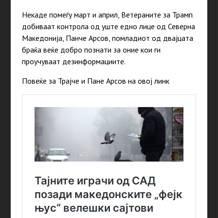
Некаде помеѓу март и април, Ветераните за Трамп
добиваат контрола од уште едно лице од Северна
Македонија, Панче Арсов, помладиот од двајцата
браќа веќе добро познати за оние кои ги
проучуваат дезинформациите.
Повеќе за Трајче и Пане Арсов на овој линк