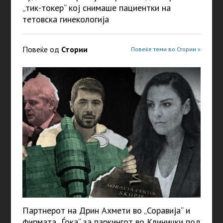
„тик-токер“ кој снимаше пациентки на
тетовска гинекологија
Повеќе од
Стории
Повеќе теми во Стории »
Партнерот на Дрин Ахмети во „Соравија“ и
фирмата „Ѓока“ за паркингот во Клинички под