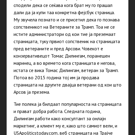
сподели дека се сеќава кога брат му го прашал
дали да ја купи таа конкретна фејсбук страница.
Му звучела познато и се присетил дека го познава
сопственикот на Ветераните за Трамп. Тоа не се
истите администратори од кои тие ја преземаат
страницата, туку првиот сопственик на страницата
пред ветераните и пред Арсови. Човекот е
конзервативецот Томас Дилингам, поранешен
маринец, а во времето кога страницата е негова,
истата се вика Томас Дилингам, ветеран за Трамп.
Потоа во 2015 година тој им ја продава
страницата на другите двајца ветерани од кои што
Арсов ја презема.
Тие полека ја билдаат популарноста на страницата
и прават добра работа. Следната година,
Дилингам работи како консултант за онлајн
маркетинг, а клиент му е, како што самиот вели, и
USApoliticstoday.com, веб страницата на Трајче