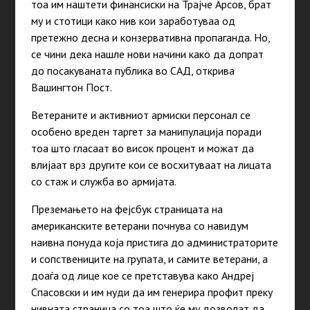
тоа им наштети финансиски на Трајче Арсов, брат
му и стотици како нив кои заработуваа од
претежно десна и конзервативна пропаганда. Но,
се чини дека нашле нови начини како да допрат
до посакуваната публика во САД, открива
Вашингтон Пост.
Ветераните и активниот армиски персонал се
особено вреден таргет за манипулација поради
тоа што гласаат во висок процент и можат да
влијаат врз другите кои се восхитуваат на лицата
со стаж и служба во армијата.
Преземањето на фејсбук страницата на
американските ветерани почнува со навидум
наивна понуда која пристига до администраторите
и сопствениците на групата, и самите ветерани, а
доаѓа од лице кое се претставува како Андреј
Спасовски и им нуди да им генерира профит преку
нивната страница со тоа што ќе му дозволат да