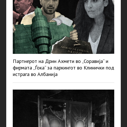
Партнерот на Дрин Ахмети во „Соравија“ и
фирмата „Ѓока“ за паркингот во Клинички под
истрага во Албанија