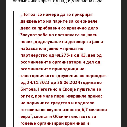
овозможиле корист од над 6,5 милиони евра.
„Потоа, со намера да го прикријат
движењето на парите за кои знаеле
дека се прибавени со кривично дело
Злоупотреба на постапката за јавен
повик, доделување на договор за јавна
набавка или јавно – приватно
партнерство од чл.275-в од КЗ, дел од
осомничените организатори и дел од
осомничените припадници на
злосторничкото здружение во периодот
од 24.11.2023 до 28.06.2024 година во
Битола, Неготино и Скопје пуштиле во
оптек, примиле пари, извршиле пренос
на паричните средства и подигале
готовина во вкупен износ од 6,7 милиони
евра“, соопшти Обвинителството за
гонење организиран криминал и