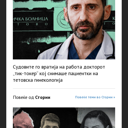
Судовите го вратија на работа докторот
„тик-токер“ кој снимаше пациентки на
тетовска гинекологија
Повеќе од
Стории
Повеќе теми во Стории »