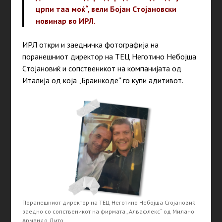
црпи таа моќ“, вели Бојан Стојановски
новинар во ИРЛ.
ИРЛ откри и заедничка фотографија на
поранешниот директор на ТЕЦ Неготино Небојша
Стојановиќ и сопственикот на компанијата од
Италија од која „Браинкоде“ го купи адитивот.
Поранешниот директор на ТЕЦ Неготино Небојша Стојановиќ
заедно со сопственикот на фирмата „Алвафлекс“ од Милано
Армандо Дито