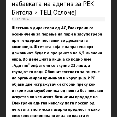
набавката на адитив за РЕК
Битола и ТЕЦ Осломеј
10.12.2024
Шестмина директори од АД Електрани се
осомничени за перење на пари и злоупотреби
при тендерски постапки во државната
компанија. Штетата која е направена врз
државниот буџет е проценета на 6,5 милиони
евра. Во денешната акција со кодно име
„Адитив“ опфатени се вкупно 23 лица, а
случајот го води Обвинителството за гонење
на организиран криминал и корупција.
ИРЛ
објави две истражувачки стории преку кои
откри како службеничка од пошта без никакво
искуство во хемискот бизнис им продаде на
Електрани адитив неколку пати поскап од
неговата вистинска пазарна вредност и како
високопозиционирани лица во власта ѝ