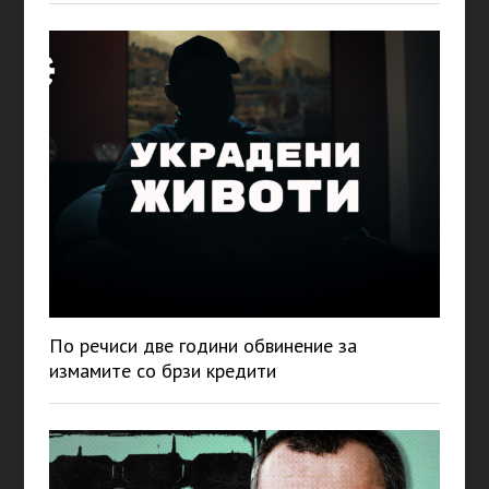
По речиси две години обвинение за
измамите со брзи кредити