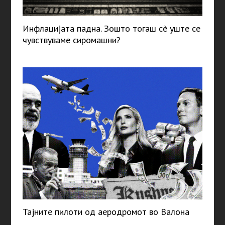
Инфлацијата падна. Зошто тогаш сè уште се
чувствуваме сиромашни?
Тајните пилоти од аеродромот во Валона