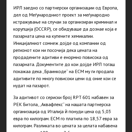
ИРЛ заедно со партнерски организации од Европа,
дел од Меѓународниот проект за меѓународно
истражување на случаи за организиран криминал и
корупција (OCCRP), се обидуваше да дознае која е
пазарната цена на купените хемикалии.
Иницијалниот сомнеж дојде од компании од
регионот кои ни посочија дека цената на
продадените адитиви е енормно повисока од
пазарната. Документите до кои дојде ИРЛ тогаш
покажаа дека „Браинкоде“ на ЕСМ му ги продала
адитивите по многу повисоки цени од оние кои се
нудат на пазарот.
За адитивот со сериски број RPT 601 набавен за
РЕК Битола, „Аквафлекс“ на нашата партнерска
организација од Италија ѝ понуди цена од 5,03
евра по килограм. ЕСМ го платила по 18,57 евра за
килограм. Разликата во цената за целата набавена