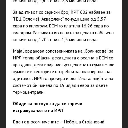
количина од 190 тони е 2,6 милиони евра.
За адитивот со сериски број RPT 602 набавен за
ТЕЦ Осломеј „Аквафлекс“ понуди цена од 5,57
евра по килограм. ЕСМ го платила 16,26 евра по
килограм. Разликата во цената за целата набавена
количина од 120 тони е 1,3 милиони евра.
Маја Јорданова сопственичката на „Браинкоде“ за
ИРЛ тогаш објасни дека цената е реална а ЕСМ се
правдаше дека влијание врз целосната сума имале
пумпите и сензорите потребни за аплицирање на
адитивот. ИРЛ го провери и ова. Инсталацијата на
системот би чинела по 19 илјади евра за двете
термоцентрали.
Обиди за поткуп за да се спречи
истражувањето на ИРЛ
Еден од осомничените – Небојша Стојановиќ