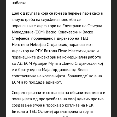
набавка.
Дел од групата која се гони за перење пари како и
злоупотреба на службена положба се
поранешните директори на Електрани на Северна
Македонија (ЕСМ) Васко Ковачевски и Васко
Стефанов, поранешниот директор на ТЕЦ
Неготино Небојша Стојановиќ, поранешниот
директор на РЕК Битола Пеце Матевски, како и
поранешните директори на комерцијални работи
во АД ЕСМ Ардијан Муча и Данчо Стојановски кој
е ѝ братучед на Маја Јорданова од Велес
сопственичка на компанијата „Браинкоде“ која на
ЕСМ и го продаде адивиот.
Според првичните сознанија на обвинителството и
полицијата од продажбата на овој адитив против
создавање згура и троска во котлите на РЕК
Битола и ТЕЦ Осломеј организираната група