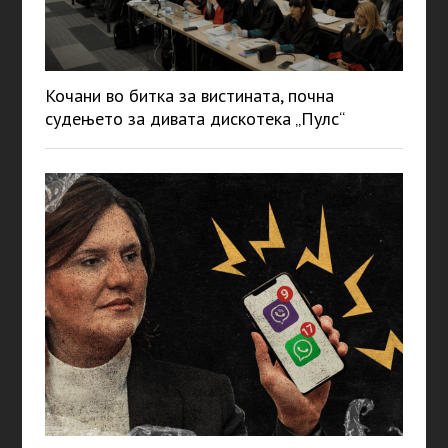
Кочани во битка за вистината, почна
судењето за дивата дискотека „Пулс“