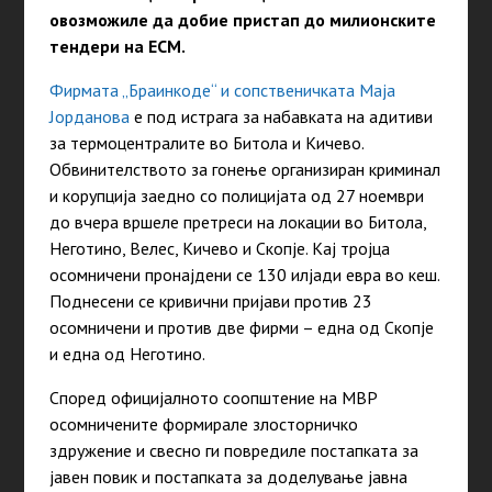
овозможиле да добие пристап до милионските
тендери на ЕСМ.
Фирмата „Браинкоде“ и сопственичката Маја
Јорданова
е под истрага за набавката на адитиви
за термоцентралите во Битола и Кичево.
Обвинителството за гонење организиран криминал
и корупција заедно со полицијата од 27 ноември
до вчера вршеле претреси на локации во Битола,
Неготино, Велес, Кичево и Скопје. Кај тројца
осомничени пронајдени се 130 илјади евра во кеш.
Поднесени се кривични пријави против 23
осомничени и против две фирми – една од Скопје
и една од Неготино.
Според официјалното соопштение на МВР
осомничените формирале злосторничко
здружение и свесно ги повредиле постапката за
јавен повик и постапката за доделување јавна