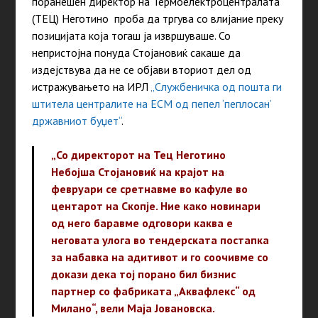
поранешен директор на Термоелектроцентралата
(ТЕЦ) Неготино проба да тргува со влијание преку
позицијата која тогаш ја извршуваше. Со
непристoјна понуда Стојановиќ сакаше да
издејствува да не се објави вториот дел од
истражувањето на ИРЛ
„Службеничка од пошта ги
штитела централите на ЕСМ од пепел ‘пеплосан’
државниот буџет“
.
„Со директорот на Тец Неготино
Небојша Стојановиќ на крајот на
февруари се сретнавме во кафуле во
центарот на Скопје. Ние како новинари
од него баравме одговори каква е
неговата улога во тендерската постапка
за набавка на адитивот и го соочивме со
докази дека тој порано бил бизнис
партнер со фабриката „Аквафлекс“ од
Милано“, вели Маја Јовановска.