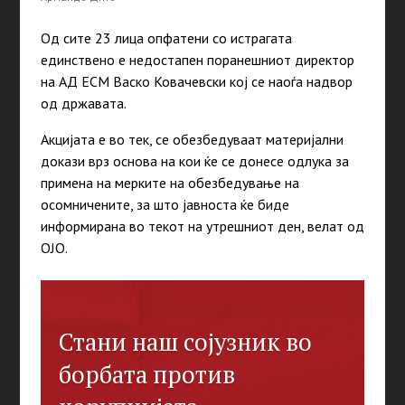
Од сите 23 лица опфатени со истрагата
единствено е недостапен поранешниот директор
на АД ЕСМ Васко Ковачевски кој се наоѓа надвор
од државата.
Акцијата е во тек, се обезбедуваат материјални
докази врз основа на кои ќе се донесе одлука за
примена на мерките на обезбедување на
осомничените, за што јавноста ќе биде
информирана во текот на утрешниот ден, велат од
ОЈО.
Стани наш сојузник во
борбата против