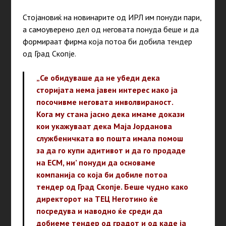
Стојановиќ на новинарите од ИРЛ им понуди пари,
а самоуверено дел од неговата понуда беше и да
формираат фирма која потоа би добила тендер
од Град Скопје.
„Се обидуваше да не убеди дека
сторијата нема јавен интерес иако ја
посочивме неговата инволвираност.
Кога му стана јасно дека имаме докази
кои укажуваат дека Маја Јорданова
службеничката во пошта имала помош
за да го купи адитивот и да го продаде
на ЕСМ, ни’ понуди да основаме
компанија со која би добиле потоа
тендер од Град Скопје. Беше чудно како
директорот на ТЕЦ Неготино ќе
посредува и наводно ќе среди да
добиеме тендер од градот и од каде ја