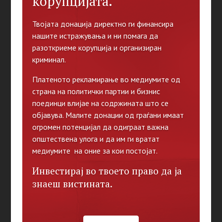
корупцијата.
Твојата донација директно ги финансира
нашите истражувања и ни помага да
разоткриеме корупција и организиран
криминал.
Платеното рекламирање во медиумите од
страна на политички партии и бизнис
поединци влијае на содржината што се
објавува. Малите донации од граѓани имаат
огромен потенцијал да одиграат важна
општествена улога и да им ги вратат
медиумите на оние за кои постојат.
Инвестирај во твоето право да ја
знаеш вистината.