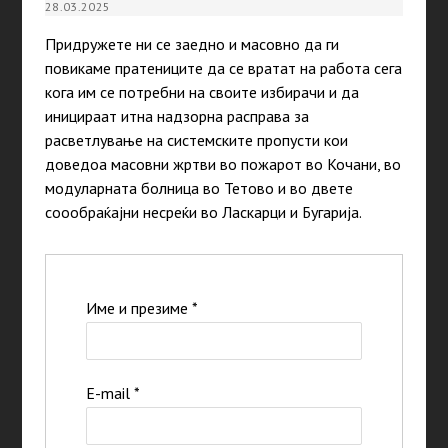
28.03.2025
Придружете ни се заедно и масовно да ги
повикаме пратениците да се вратат на работа сега
кога им се потребни на своите избирачи и да
иницираат итна надзорна расправа за
расветлување на системските пропусти кои
доведоа масовни жртви во пожарот во Кочани, во
модуларната болница во Тетово и во двете
соообраќајни несреќи во Ласкарци и Бугарија.
Име и презиме
*
E-mail
*