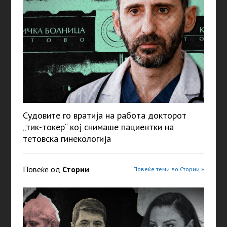
Судовите го вратија на работа докторот
„тик-токер“ кој снимаше пациентки на
тетовска гинекологија
Повеќе од
Стории
Повеќе теми во Стории »