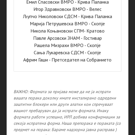
Емил Спасовски ВМРО - Крива Паланка
Игор Здравковски ВМРО - Велес
Љупчо Николовски СДСМ - Крива Паланка
Марија Петрушевска ВМРО - Скопје
Никола Коњановски СПМ- Кратово
Павле Арсовски ЗНАМ - Гостивар
Рашела Мизрахи ВМРО - Скопје
Сања Лукаревска СДСМ - Скопје
Африм Гаши - Претседател на Собранието
ВАЖНО: Формата за пријава може да не ja испрати
вашата порака доколку имате инсталирано одредени
заштитни блокери или други алатки кои спречуваат
вашиот пребарувач да ја испрати формата. Инаку
формата работи успешно, ИРЛ добива конфирмации за
секоја испратена форма.
Наша препорака е пораката (со
предмет на порака: Бараме надзорна јавна расправа )