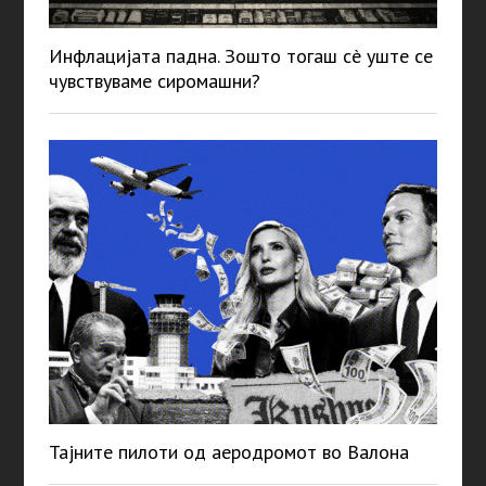
Инфлацијата падна. Зошто тогаш сè уште се
чувствуваме сиромашни?
Тајните пилоти од аеродромот во Валона