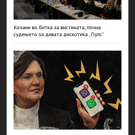
Кочани во битка за вистината, почна
судењето за дивата дискотека „Пулс“