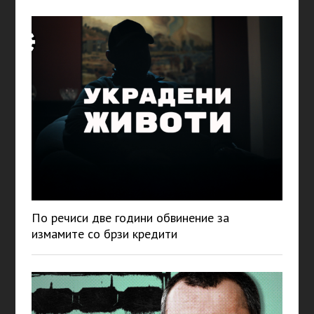
По речиси две години обвинение за
измамите со брзи кредити