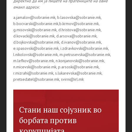
директно да им ја пишете на пратениците на овие
емаил адреси:
a.jamalov@sobranie.mk, b.lasovska@sobranie.mk,
b.bocvarski@sobranie.mk,b.krmov@sobranie.mk,
g.misovski@sobranie.mk, d.hristova@sobranie.mk,
d.kovacki@sobranie.mk, d.arsova@sobranie.mk,
d.bojkovska@sobranie.mk, d.ivanov@sobranie.mk,
e.spasovski@sobranie.mk, i.zdravkovski@sobranie.mk,
l.nikolovski@sobranie.mk, m.petrusevska@sobranie.mk,
m.lefkov@sobranie.mk, n.konjanovski@sobranie.mk,
n.micevski@sobranie.mk, p.arsoski@sobranie.mk,
r.mizrahi@sobranie.mk, s.lukarevska@sobranie.mk,
pretsedatel@sobranie.mk, svirni@irl.mk
Стани наш сојузник во
борбата против
корупцијата.