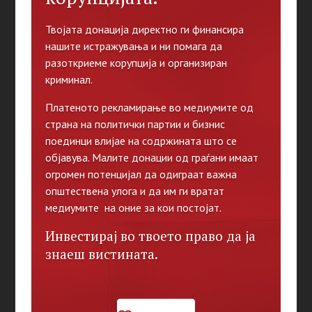
Твојата донација директно ги финансира
нашите истражувања и ни помага да
разоткриеме корупција и организиран
криминал.
Платеното рекламирање во медиумите од
страна на политички партии и бизнис
поединци влијае на содржината што се
објавува. Малите донации од граѓани имаат
огромен потенцијал да одиграат важна
општествена улога и да им ги вратат
медиумите на оние за кои постојат.
Инвестирај во твоето право да ја
знаеш вистината.