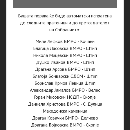
Вашата порака ќе биде автоматски испратена
до следните пратеници и до претседателот
на Собранието:
Миле Лефков ВМРО - Кочани
Благица Ласовска ВМРО - Штип
Никола Мицевски ВМРО - Штип
Душко Иванов ВМРО - Штип
Драгана Арсова ВМРО - Штип
Благоја Бочварски СДСМ - Штип
Борислав Крмов Левица Штип
Александар Јамалов ВМРО - Велес
Горан Мисовски НСДП - Скопје
Даниела Христова ВМРО - С. Дулица
Македонска каменица
Драган Ковачки ВМРО- Делчево
Драгана Бојковска ВМРО - Скопје