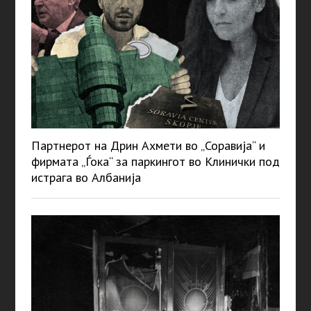
Партнерот на Дрин Ахмети во „Соравија“ и
фирмата „Ѓока“ за паркингот во Клинички под
истрага во Албанија