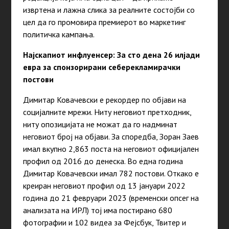
извртена и лажна слика за реалните состојби со
цел да го промовира премиерот во маркетинг
политичка кампања.
Најскапиот инфлуенсер: За сто дена 26 илјади
евра за спонзорирани себерекламирачки
постови
Димитар Ковачевски е рекордер по објави на
социјалните мрежи. Ниту неговиот претходник,
ниту опозицијата не можат да го надминат
неговиот број на објави. За споредба, Зоран Заев
имал вкупно 2,863 поста на неговиот официјален
профил од 2016 до денеска. Во една година
Димитар Ковачевски имал 782 постови. Откако е
креиран неговиот профил од 13 јануари 2022
година до 21 февруари 2023 (временски опсег на
анализата на ИРЛ) тој има постирано 680
фотографии и 102 видеа за Фејсбук, Твитер и