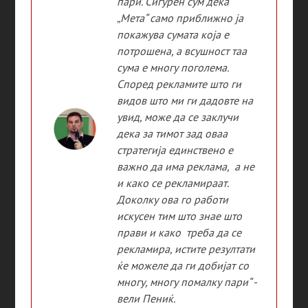
пари. Сигурен сум дека
„Мета“ само приближно ја
покажува сумата која е
потрошена, а всушност таа
сума е многу поголема.
Според рекламите што ги
видов што ми ги дадовте на
увид, може да се заклучи
дека за тимот зад оваа
стратегија единствено е
важно да има реклама, а не
и како се рекламираат.
Доколку ова го работи
искусен тим што знае што
прави и како треба да се
рекламира, истите резултати
ќе можеле да ги добијат со
многу, многу помалку пари“ -
вели Пениќ.