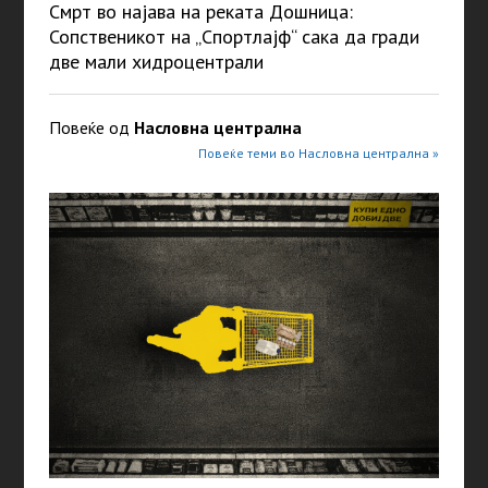
Смрт во најава на реката Дошница:
Сопственикот на „Спортлајф“ сака да гради
две мали хидроцентрали
Повеќе од
Насловна централна
Повеќе теми во Насловна централна »