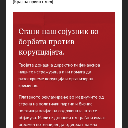
(Крај на првиот дел)
Стани наш сојузник во
борбата против
корупцијата.
Твојата донација директно ги финансира
нашите истражувања и ни помага да
разоткриеме корупција и организиран
криминал.
Платеното рекламирање во медиумите од
страна на политички партии и бизнис
поединци влијае на содржината што се
објавува. Малите донации од граѓани имаат
огромен потенцијал да одиграат важна