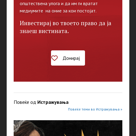
општествена улога и да им ги вратат
медиумите на оние за кои постојат.
Инвестирај во твоето право да ја
знаеш вистината.
Донирај
Повеќе од
Истражувањa
Повеќе теми во Истражувањa »