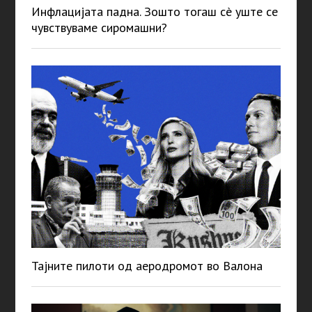
Инфлацијата падна. Зошто тогаш сè уште се
чувствуваме сиромашни?
Тајните пилоти од аеродромот во Валона