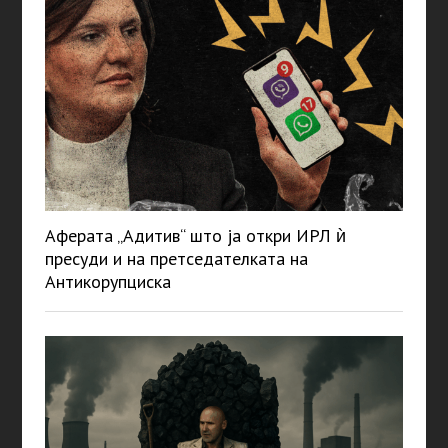
Аферата „Адитив“ што ја откри ИРЛ ѝ
пресуди и на претседателката на
Антикорупциска