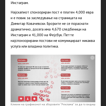
Инстаграм.
Најскапиот спонзориран пост е платен 4,000 евра
и е повик за заследување на страницата на
Димитар Ковачевски. Бројките не се пораснати
драматично, досега има 4,670 следбеници на
Инстаграм и 41,000 на Фејсбук. Петте
најспонзорирани постови не комуницираат никаква
услуга или владина политика.
Кликни на графиконот на зборовите “Реклама” за да го видиш