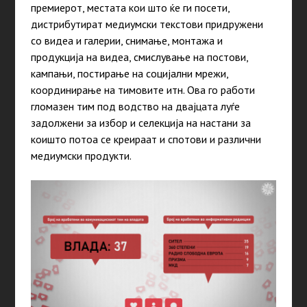
премиерот, местата кои што ќе ги посети,
дистрибутират медиумски текстови придружени
со видеа и галерии, снимање, монтажа и
продукција на видеа, смислување на постови,
кампањи, постирање на социјални мрежи,
координирање на тимовите итн. Ова го работи
гломазен тим под водство на двајцата луѓе
задолжени за избор и селекција на настани за
коишто потоа се креираат и спотови и различни
медиумски продукти.