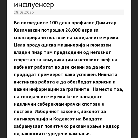
инфлуенсер
28.02.2023
Во последните 100 дена профилот Димитар
Ковачевски потрошил 26,000 евра за
спонзорирани постови на социјалните мрежи.
Цела продукциска машинерија и гломазен
владин пиар тим предводени од неговиот
секретар за комуникации и неговиот шеф на
кабинет работат во две смени за да ни го
продадат премиерот како успешен. Нивната
вистинска работа е да обезбедат корисни и
важни информации за граѓаните. Наместо тоа,
на социјалните мрежи ќе ве нападнат
идилични себерекламирачки спотови и
постови. Изборниот законик, Законот за
антикорупција и Кодексот на Владата
забрануваат политичко рекламирање надвор
од законските уредени кампањи.