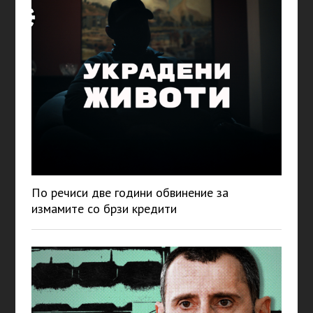
По речиси две години обвинение за
измамите со брзи кредити