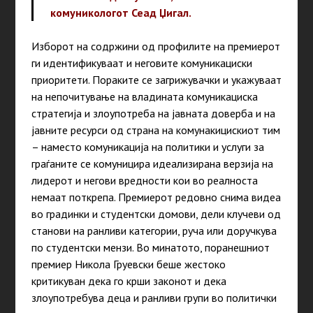
комуникологот Сеад Џигал.
Изборот на содржини од профилите на премиерот
ги идентификуваат и неговите комуникациски
приоритети. Пораките се загрижувачки и укажуваат
на непочитување на владината комуникациска
стратегија и злоупотреба на јавната доверба и на
јавните ресурси од страна на комунакицискиот тим
– наместо комуникација на политики и услуги за
граѓаните се комуницира идеализирана верзија на
лидерот и негови вредности кои во реалноста
немаат поткрепа. Премиерот редовно снима видеа
во градинки и студентски домови, дели клучеви од
станови на ранливи категории, руча или доручкува
по студентски мензи. Во минатото, поранешниот
премиер Никола Груевски беше жестоко
критикуван дека го крши законот и дека
злоупотребува деца и ранливи групи во политички