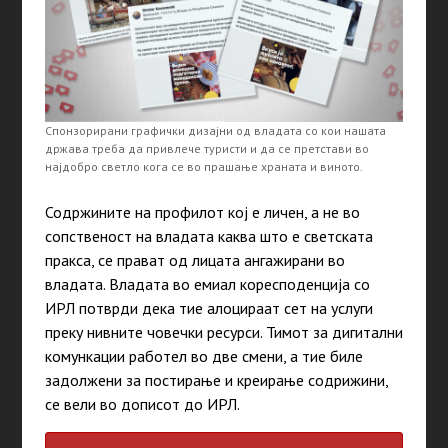
Спонзорирани графички дизајни од владата со кои нашата
држава треба да привлече туристи и да се претстави во
најдобро светло кога се во прашање храната и виното.
Содржините на профилот кој е личен, а не во
сопственост на владата каква што е светската
пракса, се прават од лицата ангажирани во
владата. Владата во емиал коресподенција со
ИРЛ потврди дека тие алоцираат сет на услуги
преку нивните човечки ресурси. Тимот за дигитални
комункации работел во две смени, а тие биле
задолжени за постирање и креирање содрижини,
се вели во дописот до ИРЛ.