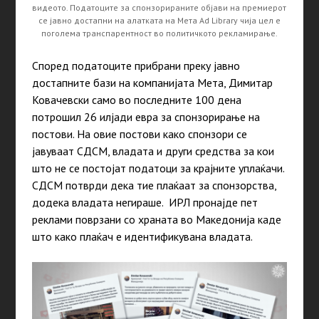
видеото. Податоците за спонзорираните објави на премиерот
се јавно достапни на алатката на Мета Ad Library чија цел е
поголема транспарентност во политичкото рекламирање.
Според податоците прибрани преку јавно
достапните бази на компанијата Мета, Димитар
Ковачевски само во последните 100 дена
потрошил 26 илјади евра за спонзорирање на
постови. На овие постови како спонзори се
јавуваат СДСМ, владата и други средства за кои
што не се постојат податоци за крајните уплаќачи.
СДСМ потврди дека тие плаќаат за спонзорства,
додека владата негираше. ИРЛ пронајде пет
реклами поврзани со храната во Македонија каде
што како плаќач е идентификувана владата.