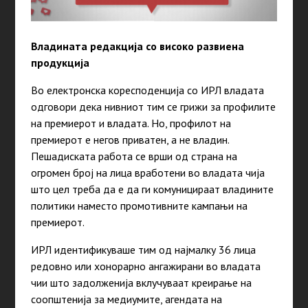
Владината редакција со високо развиена
продукција
Во електронска коресподенција со ИРЛ владата
одговори дека нивниот тим се грижи за профилите
на премиерот и владата. Но, профилот на
премиерот е негов приватен, а не владин.
Пешадиската работа се врши од страна на
огромен број на лица вработени во владата чија
што цел треба да е да ги комуницираат владините
политики наместо промотивните кампањи на
премиерот.
ИРЛ идентификуваше тим од најмалку 36 лица
редовно или хонорарно ангажирани во владата
чии што задолженија вклучуваат креирање на
соопштенија за медиумите, агендата на