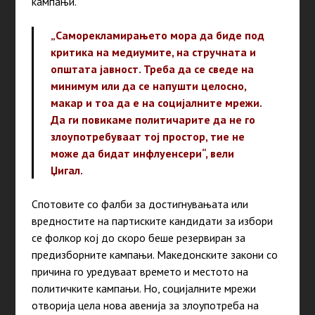
кампањи.
„Саморекламирањето мора да биде под
критика на медиумите, на стручната и
општата јавност. Треба да се сведе на
минимум или да се напушти целосно,
макар и тоа да е на социјалните мрежи.
Да ги повикаме политичарите да не го
злоупотребуваат тој простор, тие не
може да бидат инфлуенсери“, вели
Џигал.
Спотовите со фалби за достигнувањата или
вредностите на партиските кандидати за избори
се фолкор кој до скоро беше резервиран за
предизборните кампањи. Македонските закони со
причина го уредуваат времето и местото на
политичките кампањи. Но, социјалните мрежи
отворија цела нова авенија за злоупотреба на