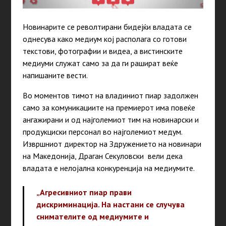
Новинарите се револтирани бидејќи владата се
однесува како медиум кој располага со готови
текстови, фотографии и видеа, а вистинските
медиуми служат само за да ги рашират веќе
напишаните вести.
Во моментов тимот на владиниот пиар задолжен
само за комуникациите на премиерот има повеќе
ангажирани и од најголемиот тим на новинарски и
продукциски персонал во најголемиот медум.
Извршниот директор на Здружението на новинари
на Македонија, Драган Секуловски вели дека
владата е нелојална конкуренција на медиумите.
„Агресивниот пиар прави
дискриминација. На настани се случува
снимателите од медиумите и