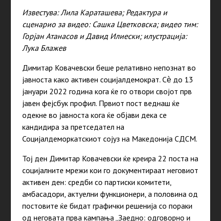
Известува: Лила Караташева; Редактура и
сценарио за видео: Сашка Цветковска; видео тим:
Горјан Атанасов и Давид Илиески; илустрација:
Лука Блажев
Димитар Ковачевски беше релативно непознат во
јавноста како активен социјалдемократ. Сѐ до 13
јануари 2022 година кога ќе го отвори својот прв
јавен фејсбук профил. Првиот пост веднаш ќе
одекне во јавноста кога ќе објави дека се
кандидира за претседател на
Социјалдеморкатскиот сојуз на Македонија СДСМ.
Тој ден Димитар Ковачевски ќе креира 22 поста на
социјалните мрежи кои го документираат неговиот
активен ден: средби со партиски комитети,
амбасадори, актуелни функционери, а половина од
постовите ќе бидат графички решенија со пораки
од неговата прва кампања „Заедно: одговорно и