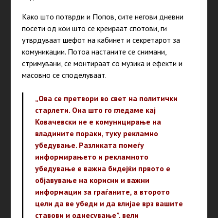
Како што потврди и Попов, сите негови дневни
посети од кои што се креираат спотови, ги
утврдуваат шефот на кабинет и секретарот за
комуникации. Потоа настаните се снимани,
стримувани, се монтираат со музика и ефекти и
масовно се споделуваат.
„Ова се претвори во свет на политички
старлети. Она што го гледаме кај
Ковачевски не е комуницирање на
владините пораки, туку рекламно
убедување. Разликата помеѓу
информирањето и рекламното
убедување е важна бидејќи првото е
објавување на корисни и важни
информации за граѓаните, а второто
цели да ве убеди и да влијае врз вашите
ставови и однесување”, вели