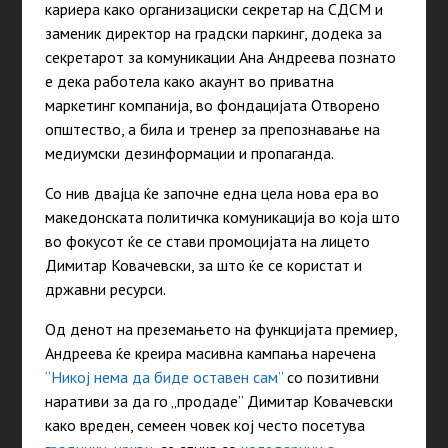
кариера како организациски секретар на СДСМ и
заменик директор на градски паркинг, додека за
секретарот за комуникации Ана Андреева познато
е дека работела како акаунт во приватна
маркетинг компанија, во фондацијата Отворено
општество, а била и тренер за препознавање на
медиумски дезинформации и пропаганда.
Со нив двајца ќе започне една цела нова ера во
македонската политичка комуникација во која што
во фокусот ќе се стави промоцијата на лицето
Димитар Ковачевски, за што ќе се користат и
државни ресурси.
Од денот на преземањето на функцијата премиер,
Андреева ќе креира масивна кампања наречена
“Никој нема да биде оставен сам”
со позитивни
наративи за да го „продаде” Димитар Ковачевски
како вреден, семеен човек кој често посетува