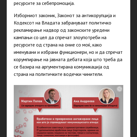
ресурсите за себепромоција.
Изборниот законик, Законот за антикорупција и
Кодексот на Владата забрануваат политичко
рекламирање надвор од законските уредени
кампањи со цел да спречат злоупотреби на
ресурсите од страна на оние со моќ, како
именувани и избрани функционери, но и да спречат
корумпирање на јавната дебата која што треба да
се базира на аргументирана комуникација од
страна на политичките водечки чинители.