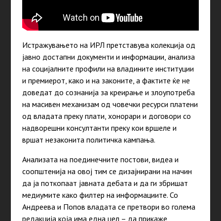
Истражувањето на ИРЛ претставува колекција од
јавно достапни документи и информации, анализа
на социјалните профили на владините институции
и премиерот, како и на законите, a фактите ќе не
доведат до сознанија за креирање и злоупотреба
на масивен механизам од човечки ресурси платени
од владата преку плати, хонорари и договори со
надворешни консултанти преку кои вршеле и
вршат незаконита политичка кампања.
Анализата на поединечните постови, видеа и
соопштенија на овој тим се дизајнирани на начин
да ја поткопаат јавната дебата и да ги збришат
медиумите како филтер на информациите. Со
Андреева и Попов владата се претвори во голема
редакција која има една цел – да прикаже