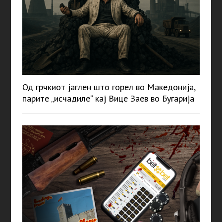
Од грчкиот јаглен што горел во Македонија,
парите „исчадиле“ кај Вице Заев во Бугарија