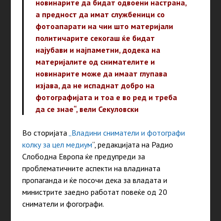
новинарите да бидат одвоени настрана,
а предност да имат службеници со
фотоапарати на чии што материјали
политичарите секогаш ќе бидат
најубави и најпаметни, додека на
материјалите од снимателите и
новинарите може да имаат глупава
изјава, да не испаднат добро на
фотографијата и тоа е во ред и треба
да се знае“, вели Секуловски
Во сторијата
„Владини сниматели и фотографи
колку за цел медиум
“, редакцијата на Радио
Слободна Европа ќе предупреди за
проблематичните аспекти на владината
пропаганда и ќе посочи дека за владата и
министрите заедно работат повеќе од 20
сниматели и фогографи.