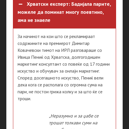
Хрватски експерт: Бадијала парите,
можеле да поминат многу поевтино,
ама не знаеле
За начинот на кои што се рекламираат
содржините на премиерот Димитар
Ковачевски тимот на ИРЛ разговараше со
Ивица Пениќ од Хрватска, долгогодишен
маркетинг консултант со повеќе од 17 години
искуство и обучувач за онлајн маркетинг.
Според досегашното искуство, Пениќ вели
дека кога се располага со огромна сума на
пари, не постои грижа колку и за што ќе се
троши.
„Неразумно и за џабе се
трошат толкави суми на