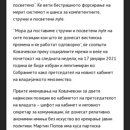
посветено“. Ќе вети бестрашното форсирање на
мерит системот и шанса за компетентните,
стручни и посветени луѓе.
“Мора да поставиме стручни и посветени луѓе на
сите позиции кои што ќе донесат вистинска
промена и ќе работат одговорно”, ќе соопшти
Ковачевски преку социјалните мрежи и веќе на
почетокот на следната недела, на 17 јануари 2021
година ќе биде избран и легитимиран во
Собранието како претседател на новиот кабинет
на владејачкото мнозинство.
Првите именувања на Ковачевски за двете
највисоки позиции во кабинетот на претседателот
на владата – шефот на кабинет и неговиот
секретар за комуникации, ќе донесат релативно
анонимни имиња без искуство во креирање јавни
политики. Мартин Попов има куса партиска