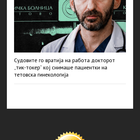
Судовите го вратија на работа докторот
„тик-токер“ кој снимаше пациентки на
тетовска гинекологија