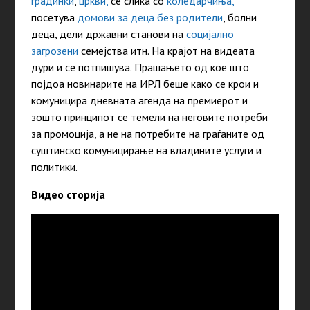
градинки
,
цркви,
се слика со
коледарчиња,
посетува
домови за деца без родители
, болни
деца, дели државни станови на
социјално
загрозени
семејства итн. На крајот на видеата
дури и се потпишува. Прашањето од кое што
појдоа новинарите на ИРЛ беше како се крои и
комуницира дневната агенда на премиерот и
зошто принципот се темели на неговите потреби
за промоција, а не на потребите на граѓаните од
суштинско комуницирање на владините услуги и
политики.
Видео сторија