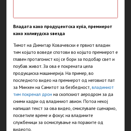
Владата како продуцентска куќа, премиерот
како холивудска ѕвезда
Тимот на Димитар Ковачевски е првиот владин
тим којшто воведе спотови во којшто премиерот е
главен протагонист кој се бори за подобар свет и
поубав живот. За ова е покрената цела
продукциска машинерија. На пример, во
последното видео на премиерот од неговиот пат
за Минхен на Самитот за безбедност,
владиниот
тим покренал дрон
на скопскиот аеродром за да
сними кадри од владиниот авион. Потоа некој
напишал текст за ова видео, смислувале сценарио,
посветиле време и фокус на владините
службеници за осмислување на пораките од
видеото.