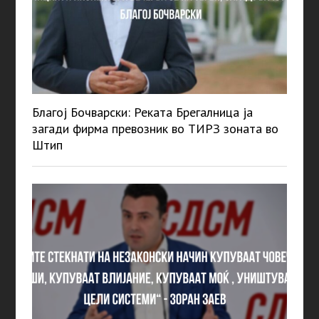
Благој Бочварски: Реката Брегалница ја
загади фирма превозник во ТИРЗ зоната во
Штип