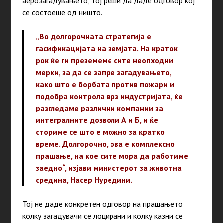
аерозагадувањето, тој реши да даде одговор кој
се состоеше од ништо.
„
Во долгорочната стратегија е
гасификацијата на земјата. На краток
рок ќе ги преземеме сите неопходни
мерки, за да се запре загадувањето,
како што е борбата против пожари и
подобра контрола врз индустријата, ќе
разгледаме различни компании за
интегралните дозволи А и Б, и ќе
сториме се што е можно за кратко
време. Долгорочно, ова е комплексно
прашање, на кое сите мора да работиме
заедно
“,
изјави министерот за животна
средина, Насер Нуредини.
Тој не даде конкретен одговор на прашањето
колку загадувачи се лоцирани и колку казни се