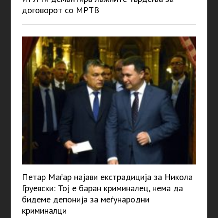
договорот со МРТВ
Петар Маѓар најави екстрадиција за Никола
Груевски: Тој е баран криминалец, нема да
бидеме депонија за меѓународни
криминалци