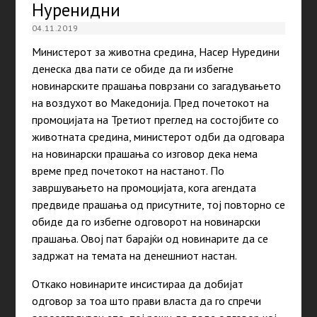
Нуренидни
04.11.2019
Министерот за животна средина, Насер Нуредини
денеска два пати се обиде да ги избегне
новинарските прашања поврзани со загадувањето
на воздухот во Македонија. Пред почетокот на
промоцијата на Третиот преглед на состојбите со
животната средина, министерот одби да одговара
на новинарски прашања со изговор дека нема
време пред почетокот на настанот. По
завршувањето на промоцијата, кога агендата
предвиде прашања од присутните, тој повторно се
обиде да го избегне одговорот на новинарски
прашања. Овој пат барајќи од новинарите да се
задржат на темата на денешниот настан.
Откако новинарите инсистираа да добијат
одговор за тоа што прави власта да го спречи