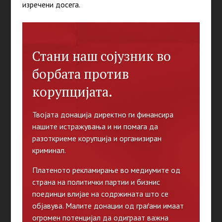
изречени досега.
Стани наш сојузник во
борбата против
корупцијата.
Твојата донација директно ги финансира
нашите истражувања и ни помага да
разоткриеме корупција и организиран
криминал.
Платеното рекламирање во медиумите од
страна на политички партии и бизнис
поединци влијае на содржината што се
објавува. Малите донации од граѓани имаат
огромен потенцијал да одиграат важна