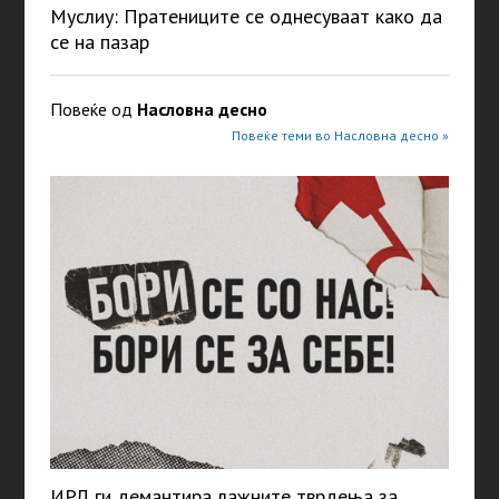
Муслиу: Пратениците се однесуваат како да
се на пазар
Повеќе од
Насловна десно
Повеќе теми во Насловна десно »
ИРЛ ги демантира лажните тврдења за