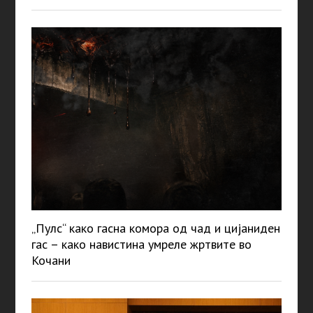
„Пулс“ како гасна комора од чад и цијаниден
гас – како навистина умреле жртвите во
Кочани