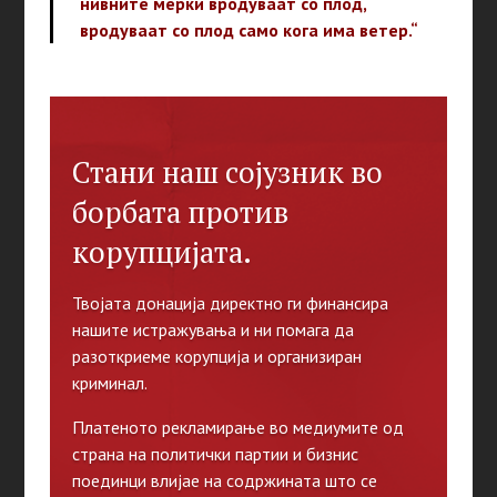
нивните мерки вродуваат со плод,
вродуваат со плод само кога има ветер.“
Стани наш сојузник во
борбата против
корупцијата.
Твојата донација директно ги финансира
нашите истражувања и ни помага да
разоткриеме корупција и организиран
криминал.
Платеното рекламирање во медиумите од
страна на политички партии и бизнис
поединци влијае на содржината што се