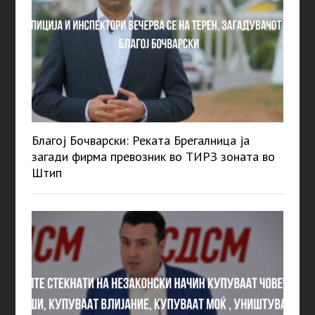
Благој Бочварски: Реката Брегалница ја
загади фирма превозник во ТИРЗ зоната во
Штип