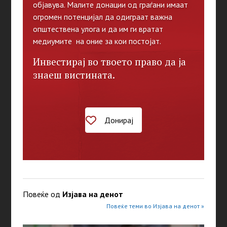
објавува. Малите донации од граѓани имаат
огромен потенцијал да одиграат важна
општествена улога и да им ги вратат
медиумите на оние за кои постојат.
Инвестирај во твоето право да ја
знаеш вистината.
Донирај
Повеќе од
Изјава на денот
Повеќе теми во Изјава на денот »