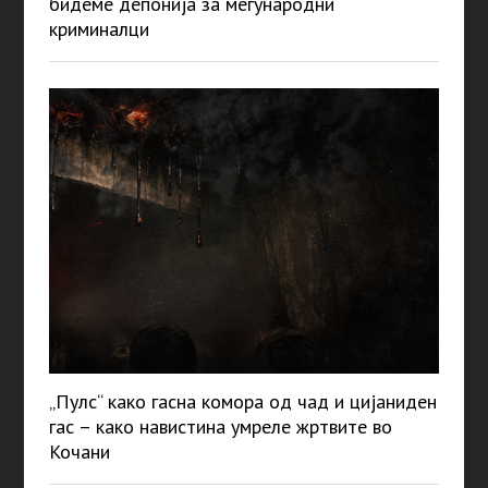
бидеме депонија за меѓународни
криминалци
„Пулс“ како гасна комора од чад и цијаниден
гас – како навистина умреле жртвите во
Кочани