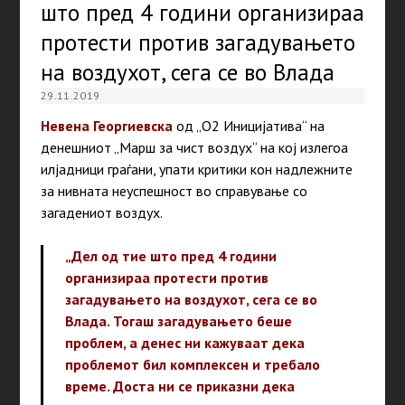
што пред 4 години организираа
протести против загадувањето
на воздухот, сега се во Влада
29.11.2019
Невена Георгиевска
од „О2 Иницијатива“ на
денешниот „Марш за чист воздух“ на кој излегоа
илјадници граѓани, упати критики кон надлежните
за нивната неуспешност во справување со
загадениот воздух.
„Дел од тие што пред 4 години
организираа протести против
загадувањето на воздухот, сега се во
Влада. Тогаш загадувањето беше
проблем, а денес ни кажуваат дека
проблемот бил комплексен и требало
време. Доста ни се приказни дека