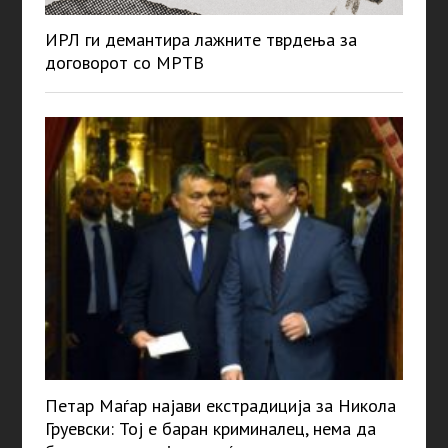
ИРЛ ги демантира лажните тврдења за
договорот со МРТВ
Петар Маѓар најави екстрадиција за Никола
Груевски: Тој е баран криминалец, нема да