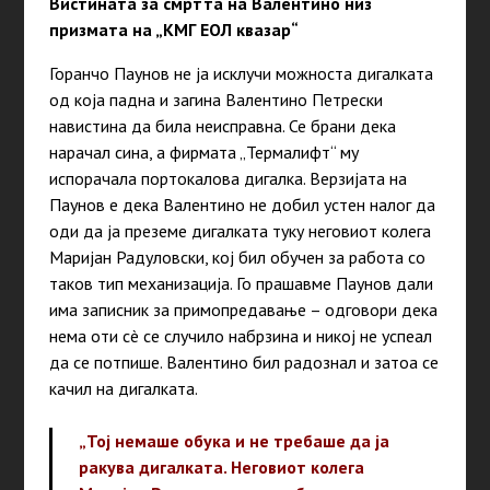
Вистината за смртта на Валентино низ
призмата на „КМГ ЕОЛ квазар“
Горанчо Паунов не ја исклучи можноста дигалката
од која падна и загина Валентино Петрески
навистина да била неисправна. Се брани дека
нарачал сина, а фирмата „Термалифт“ му
испорачала портокалова дигалка. Верзијата на
Паунов е дека Валентино не добил устен налог да
оди да ја преземе дигалката туку неговиот колега
Маријан Радуловски, кој бил обучен за работа со
таков тип механизација. Го прашавме Паунов дали
има записник за примопредавање – одговори дека
нема оти сè се случило набрзина и никој не успеал
да се потпише. Валентино бил радознал и затоа се
качил на дигалката.
„Тој немаше обука и не требаше да ја
ракува дигалката. Неговиот колега