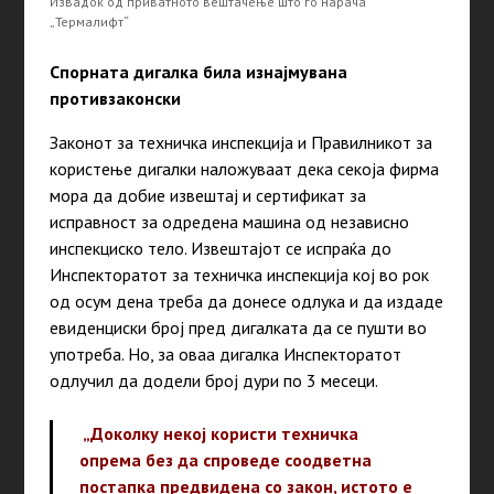
Извадок од приватното вештачење што го нарача
„Термалифт“
Спорната дигалка била изнајмувана
противзаконски
Законот за техничка инспекција и Правилникот за
користење дигалки наложуваат дека секоја фирма
мора да добие извештај и сертификат за
исправност за одредена машина од независно
инспекциско тело. Извештајот се испраќа до
Инспекторатот за техничка инспекција кој во рок
од осум дена треба да донесе одлука и да издаде
евиденциски број пред дигалката да се пушти во
употреба. Но, за оваа дигалка Инспекторатот
одлучил да додели број дури по 3 месеци.
„Доколку некој користи техничка
опрема без да спроведе соодветна
постапка предвидена со закон, истото е