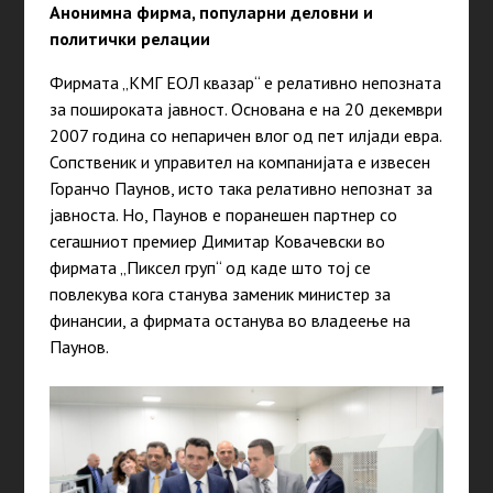
Анонимна фирма, популарни деловни и
политички релации
Фирмата „КМГ ЕОЛ квазар“ е релативно непозната
за пошироката јавност. Основана е на 20 декември
2007 година со непаричен влог од пет илјади евра.
Сопственик и управител на компанијата е извесен
Горанчо Паунов, исто така релативно непознат за
јавноста. Но, Паунов е поранешен партнер со
сегашниот премиер Димитар Ковачевски во
фирмата „Пиксел груп“ од каде што тој се
повлекува кога станува заменик министер за
финансии, а фирмата останува во владеење на
Паунов.