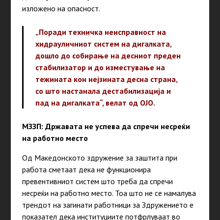
изложено на опасност.
„Поради техничка неисправност на
хидрауличниот систем на дигалката,
дошло до собирање на десниот преден
стабилизатор и до изместување на
тежината кон нејзината десна страна,
со што настанала дестабилизација и
пад на дигалката“, велат од ОЈО.
МЗЗП: Државата не успева да спречи несреќи
на работно место
Од Македонското здружение за заштита при
работа сметаат дека не функционира
превентивниот систем што треба да спречи
несреќи на работно место. Тоа што не се намалува
трендот на загинати работници за Здружението е
показател дека институциите потфрлуваат во