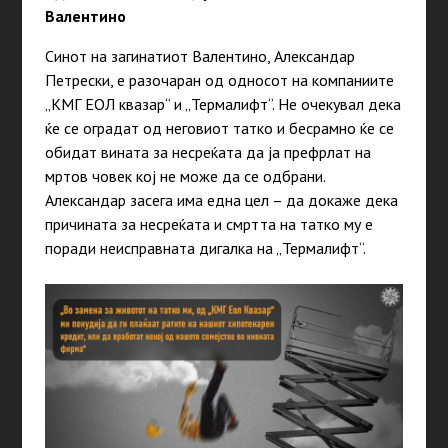
Валентино
Синот на загинатиот Валентино, Александар
Петрески, е разочаран од односот на компаниите
„КМГ ЕОЛ квазар“ и „Термалифт“. Не очекувал дека
ќе се оградат од неговиот татко и бесрамно ќе се
обидат вината за несреќата да ја префрлат на
мртов човек кој не може да се одбрани.
Александар засега има една цел – да докаже дека
причината за несреќата и смртта на татко му е
поради неисправната дигалка на „Термалифт“.