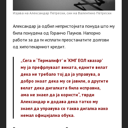
Изјава на Александар Петрески, син на Валентино Петрески
Александар ја одбил непристојната понуда што му
била понудена од Горанчо Паунов. Напорно
работи за да ги исплати преостанатите долгови
од хипотекарниот кредит.
„Сега и ‘Термалифт’ и ‘КМГ ЕОЛ квазар’
му ја префрлуваат вината, едните велат
дека не требало тој да ја управува, а
добро знаат дека му се јавиле, а другите
велат дека дигалката била исправна,
ама не знаел да ја користи“, тврди
Александар и додава дека татко му
знаел да управува со таква дигалка иако
немал официјална обука.