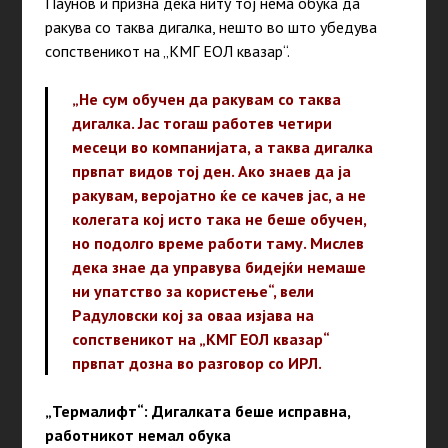
Паунов и призна дека ниту тој нема обука да
ракува со таква дигалка, нешто во што убедува
сопственикот на „КМГ ЕОЛ квазар“.
„Не сум обучен да ракувам со таква
дигалка. Јас тогаш работев четири
месеци во компанијата, а таква дигалка
првпат видов тој ден. Ако знаев да ја
ракувам, веројатно ќе се качев јас, а не
колегата кој исто така не беше обучен,
но подолго време работи таму. Мислев
дека знае да управува бидејќи немаше
ни упатство за користење“, вели
Радуловски кој за оваа изјава на
сопственикот на „КМГ ЕОЛ квазар“
првпат дозна во разговор со ИРЛ.
„Термалифт“: Дигалката беше исправна,
работникот немал обука