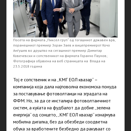
Посета на фирмата „Пиксел груп“ од тогашниот државен врв,
поранешниот премиер Зоран Заев и вицепремиерот Кочо
Анѓушев во друштво на сегашниот премиер Димитар
Ковечевски и сопственикот на фирмата Горанчо Паунов;
Фотографија објавена на веб страницата на Влада на
23.5.2018 година
Тој е сопственик и на „КМГ ЕОЛ квазар“ –
компанија која дала најповолна економска понуда
за поставување фотоволтаици на зградата на
ФФМ. Но, за да се инсталира фотоволтаичниот
систем, а куќата на фудбалот да добие „зелена
енергија“ од сонцето, „КМГ ЕОЛ квазар“ изнајмува
мобилна дигалка, без да обезбеди соодветна
обука за вработените безбедно да ракуваат со