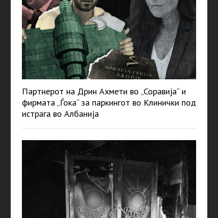
Партнерот на Дрин Ахмети во „Соравија“ и
фирмата „Ѓока“ за паркингот во Клинички под
истрага во Албанија