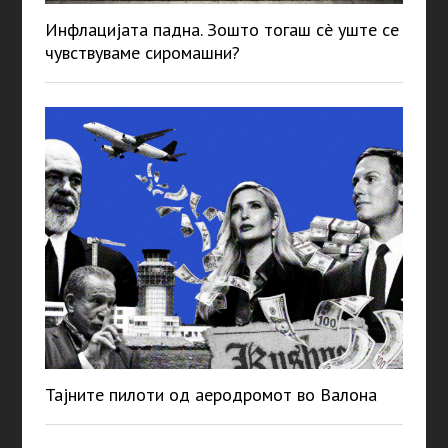
Инфлацијата падна. Зошто тогаш сè уште се
чувствуваме сиромашни?
Тајните пилоти од аеродромот во Валона