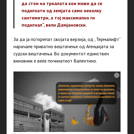
да стои на тркалата кои може да се
подигнати од земјата само неколку
сантиметри, а тој максимално ги
подигнал“, вели Дамјановски.
За да ја поткрепат својата верзија, од „Термалифт“
нарачале приватно вештачење од Агенцијата за
судски вештачења. Во документот единствен
виновник е веќе починатиот Валентино.