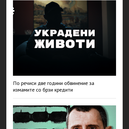
По речиси две години обвинение за
измамите со брзи кредити