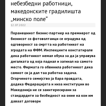
небезбедни работници,
македонските градилишта
„минско поле“
12.07.2022
Поранешниот бизнис-партнер на премиерот од
бизнисот со фотоволтаици се оградува од
одговорност за смртта на работникот на
зградата на ФФМ. Инспекциите констатирале
дека работникот немал обука за да ја управува
дигалката од која паднал и загинал на самото
место. Фирмата го обвинила работникот дека
самиот си ја дал таа работна задача.
Огорченото семејство ја бара правдата,
додека Федерацијата и низа институции во
Македонија не се заинтересирани за
стандардите за безбедност на оние на кои им
даваат договори