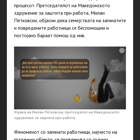
процесот. Претседателот на Македонското
здружение за заштита при работа, Милан
Петковски, објасни дека семејствата на загинатите
и повредените работници се беспомошни и
постојано бараат помош од нив.
Изјава на Милан Петковски, претседател на Македонското
здружение за заштита при работа.
Феноменот со загинати работници, најчесто на
градежни објекти, се провлекува со години.