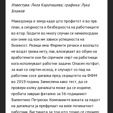
Известува: Лила Караташева; графика: Лука
Блажев
Македонија е земја каде што профитот е во прв
план, а сигурноста и безбедноста на работниците
во втор. Газдите во многу случаи се немилосрдни
кон оние од кои им зависи успешноста на
бизнисот. Ризици има. Фирмите речиси и воопшто
не водат грижа ниту, пак, вложуваат во обуки на
вработените кои би спречиле смрт на работници
кога исполнуваат работни задачи. Опасен потфат,
за жал со смртен исход, е случајот со пад на
работник сосе дигалка пред седиштето на ФФМ
во 2019 година. Замислена како тест, да се
провери колку дигалката може да се издигне,
пробата заврши фатално за 56-годишниот
Валентино Петрески. Компаниите вината за падот
на дигалката ја префрлаат на веќе починатиот
работник. Вистината за тоа што точно се случило