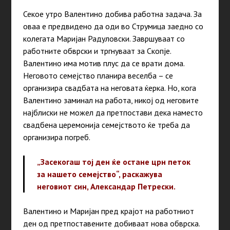
Секое утро Валентино добива работна задача. За
оваа е предвидено да оди во Струмица заедно со
колегата Маријан Радуловски. Завршуваат со
работните обврски и тргнуваат за Скопје.
Валентино има мотив плус да се врати дома.
Неговото семејство планира веселба – се
организира свадбата на неговата ќерка. Но, кога
Валентино заминал на работа, никој од неговите
најблиски не можел да претпостави дека наместо
свадбена церемонија семејството ќе треба да
организира погреб.
„Засекогаш тој ден ќе остане црн петок
за нашето семејство“, раскажува
неговиот син, Александар Петрески.
Валентино и Маријан пред крајот на работниот
ден од претпоставените добиваат нова обврска.