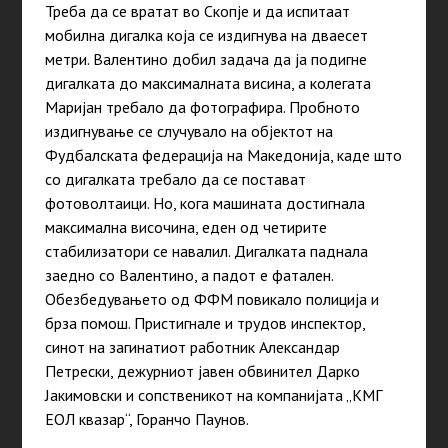
Треба да се вратат во Скопје и да испитаат
мобилна дигалка која се издигнува на дваесет
метри. Валентино добил задача да ја подигне
дигалката до максималната висина, а колегата
Маријан требало да фотографира. Пробното
издигнување се случувало на објектот на
Фудбалската федерација на Македонија, каде што
со дигалката требало да се постават
фотоволтаици. Но, кога машината достигнала
максимална височина, еден од четирите
стабилизатори се навалил. Дигалката паднала
заедно со Валентино, а падот е фатален.
Обезбедувањето од ФФМ повикало полиција и
брза помош. Пристигнале и трудов инспектор,
синот на загинатиот работник Александар
Петрески, дежурниот јавен обвинител Дарко
Јакимовски и сопственикот на компанијата „КМГ
ЕОЛ квазар“, Горанчо Паунов.