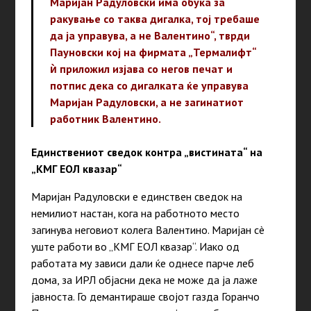
Маријан Радуловски има обука за
ракување со таква дигалка, тој требаше
да ја управува, а не Валентино“, тврди
Пауновски кој на фирмата „Термалифт“
ѝ приложил изјава со негов печат и
потпис дека со дигалката ќе управува
Маријан Радуловски, а не загинатиот
работник Валентино.
Единствениот сведок контра „вистината“ на
„КМГ ЕОЛ квазар“
Маријан Радуловски е единствен сведок на
немилиот настан, кога на работното место
загинува неговиот колега Валентино. Маријан сè
уште работи во „КМГ ЕОЛ квазар“. Иако од
работата му зависи дали ќе однесе парче леб
дома, за ИРЛ објасни дека не може да ја лаже
јавноста. Го демантираше својот газда Горанчо