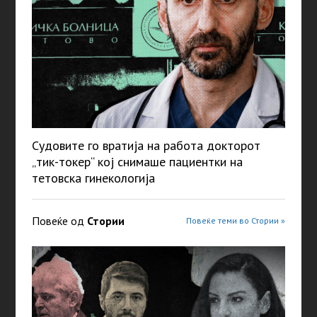
Судовите го вратија на работа докторот
„тик-токер“ кој снимаше пациентки на
тетовска гинекологија
Повеќе од
Стории
Повеќе теми во Стории »