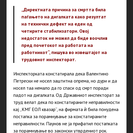
„Директната причина за смртта била
паѓањето на дигалката како резултат
на технички дефект на еден од
четирите стабилизатори. Овој
недостаток не можел да биде воочлив
пред почетокот на работата на
работникот“, пишува во извештајот на
трудовиот инспекторат.
Инспекторката констатирала дека Валентино
Петрески не носел заштитна опрема, но дури и да
носел таа немало да го спаси од смрт поради
падот на дигалката. Од Државниот инспекторат за
труд велат дека по констатираните неправилности
кај „КМГ ЕОЛ квазар“, на фирмата ѝ била понудена
постапка за порамнување за констатираните
неправилности. Паунов не ја прифатил постапката
за порамнување во законски утврдениот рок.