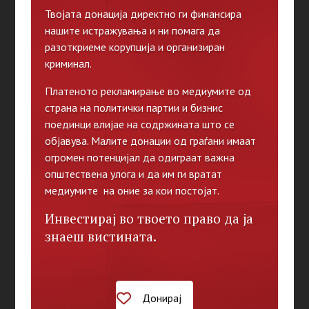
Твојата донација директно ги финансира
нашите истражувања и ни помага да
разоткриеме корупција и организиран
криминал.
Платеното рекламирање во медиумите од
страна на политички партии и бизнис
поединци влијае на содржината што се
објавува. Малите донации од граѓани имаат
огромен потенцијал да одиграат важна
општествена улога и да им ги вратат
медиумите на оние за кои постојат.
Инвестирај во твоето право да ја
знаеш вистината.
Донирај