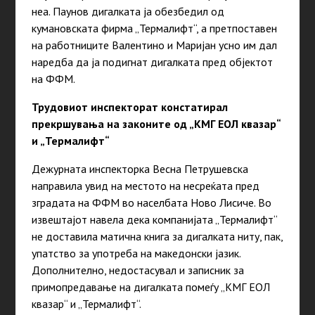
неа. Паунов дигалката ја обезбедил од
кумановската фирма „Термалифт“, а претпоставен
на работниците Валентино и Маријан усно им дал
наредба да ја подигнат дигалката пред објектот
на ФФМ.
Трудовиот инспекторат констатирал
прекршувања на законите од „КМГ ЕОЛ квазар“
и „Термалифт“
Дежурната инспекторка Весна Петрушевска
направила увид на местото на несреќата пред
зградата на ФФМ во населбата Ново Лисиче. Во
извештајот навела дека компанијата „Термалифт“
не доставила матична книга за дигалката ниту, пак,
упатство за употреба на македонски јазик.
Дополнително, недостасувал и записник за
примопредавање на дигалката помеѓу „КМГ ЕОЛ
квазар“ и „Термалифт“.