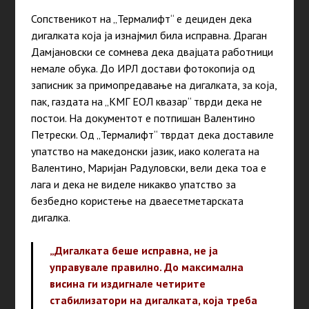
Сопственикот на „Термалифт“ е дециден дека
дигалката која ја изнајмил била исправна. Драган
Дамјановски се сомнева дека двајцата работници
немале обука. До ИРЛ достави фотокопија од
записник за примопредавање на дигалката, за која,
пак, газдата на „КМГ ЕОЛ квазар“ тврди дека не
постои
. На документот е потпишан Валентино
Петрески. Од „Термалифт“ тврдат дека доставиле
упатство на македонски јазик, иако колегата на
Валентино, Маријан Радуловски, вели дека тоа е
лага и дека не виделе никакво упатство за
безбедно користење на дваесетметарската
дигалка.
„Дигалката беше исправна, не ја
управувале правилно. До максимална
висина ги издигнале четирите
стабилизатори на дигалката, која треба