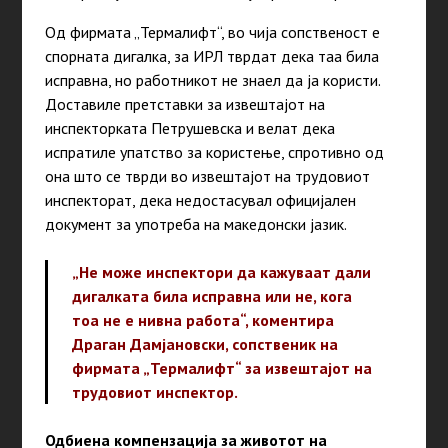
Од фирмата „Термалифт“, во чија сопственост е
спорната дигалка, за ИРЛ тврдат дека таа била
исправна, но работникот не знаел да ја користи.
Доставиле претставки за извештајот на
инспекторката Петрушевска и велат дека
испратиле упатство за користење, спротивно од
она што се тврди во извештајот на трудовиот
инспекторат, дека недостасувал официјален
документ за употреба на македонски јазик.
„Не може инспектори да кажуваат дали
дигалката била исправна или не, кога
тоа не е нивна работа“, коментира
Драган Дамјановски, сопственик на
фирмата „Термалифт“ за извештајот на
трудовиот инспектор.
Одбиена компензација за животот на