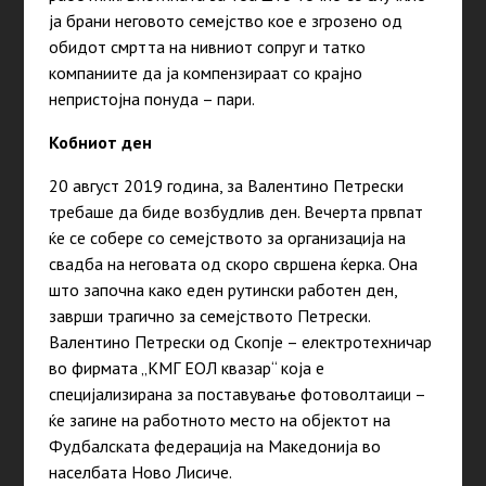
ја брани неговото семејство кое е згрозено од
обидот смртта на нивниот сопруг и татко
компаниите да ја компензираат со крајно
непристојна понуда – пари.
Кобниот ден
20 август 2019 година, за Валентино Петрески
требаше да биде возбудлив ден. Вечерта првпат
ќе се собере со семејството за организација на
свадба на неговата од скоро свршена ќерка. Она
што започна како еден рутински работен ден,
заврши трагично за семејството Петрески.
Валентино Петрески од Скопје – електротехничар
во фирмата „КМГ ЕОЛ квазар“ која е
специјализирана за поставување фотоволтаици –
ќе загине на работното место на објектот на
Фудбалската федерација на Македонија во
населбата Ново Лисиче.