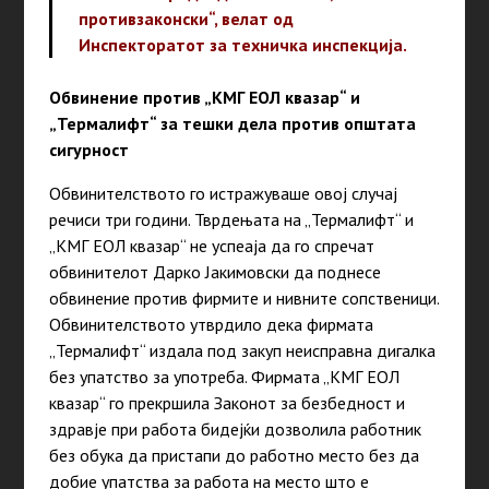
противзаконски“, велат од
Инспекторатот за техничка инспекција.
Обвинение против „КМГ ЕОЛ квазар“ и
„Термалифт“ за тешки дела против општата
сигурност
Обвинителството го истражуваше овој случај
речиси три години. Тврдењата на „Термалифт“ и
„КМГ ЕОЛ квазар“ не успеаја да го спречат
обвинителот Дарко Јакимовски да поднесе
обвинение против фирмите и нивните сопственици.
Обвинителството утврдило дека фирмата
„Термалифт“ издала под закуп неисправна дигалка
без упатство за употреба. Фирмата „КМГ ЕОЛ
квазар“ го прекршила Законот за безбедност и
здравје при работа бидејќи дозволила работник
без обука да пристапи до работно место без да
добие упатства за работа на место што е