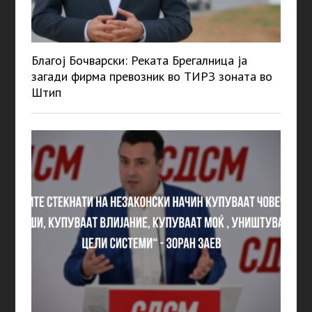
Благој Бочварски: Реката Брегалница ја
загади фирма превозник во ТИРЗ зоната во
Штип