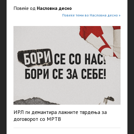
Повеќе од
Насловна десно
Повеќе теми во Насловна десно »
ИРЛ ги демантира лажните тврдења за
договорот со МРТВ