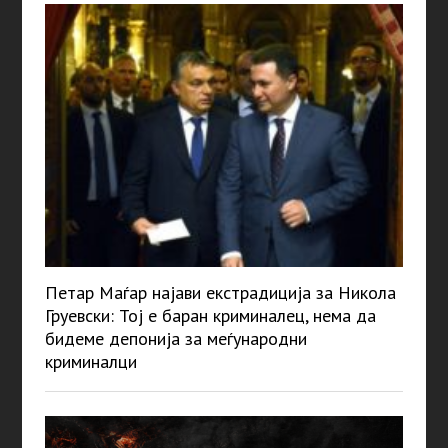
Петар Маѓар најави екстрадиција за Никола
Груевски: Тој е баран криминалец, нема да
бидеме депонија за меѓународни
криминалци