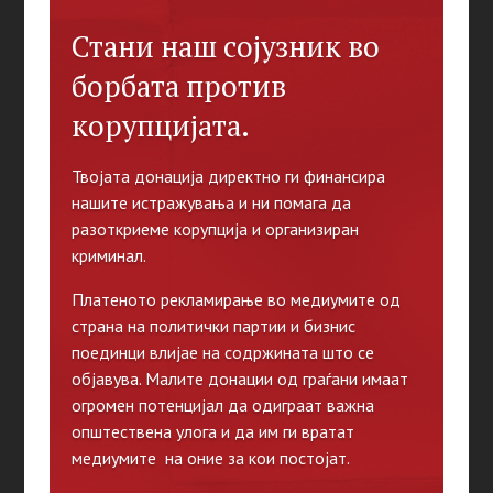
Стани наш сојузник во
борбата против
корупцијата.
Твојата донација директно ги финансира
нашите истражувања и ни помага да
разоткриеме корупција и организиран
криминал.
Платеното рекламирање во медиумите од
страна на политички партии и бизнис
поединци влијае на содржината што се
објавува. Малите донации од граѓани имаат
огромен потенцијал да одиграат важна
општествена улога и да им ги вратат
медиумите на оние за кои постојат.