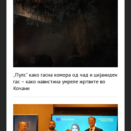
„Пулс“ како гасна комора од чад и цијаниден
гас – како навистина умреле жртвите во
Кочани