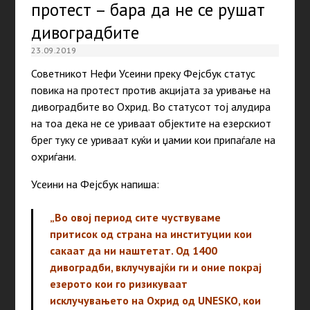
протест – бара да не се рушат
дивоградбите
23.09.2019
Советникот Нефи Усеини преку Фејсбук статус
повика на протест против акцијата за уривање на
дивоградбите во Охрид. Во статусот тој алудира
на тоа дека не се уриваат објектите на езерскиот
брег туку се уриваат куќи и џамии кои припаѓале на
охриѓани.
Усеини на Фејсбук напиша:
„Во овој период сите чуствуваме
притисок од страна на институции кои
сакаaт да ни наштетат. Од 1400
дивоградби, вклучувајќи ги и оние покрај
езерото кои го ризикуваат
исклучувањето на Охрид од UNESKO, кои