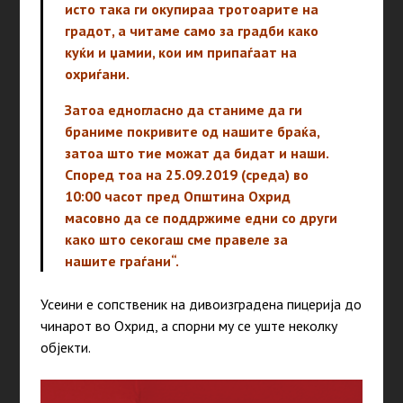
исто така ги окупираа тротоарите на
градот, а читаме само за градби како
куќи и џамии, кои им припаѓаат на
охриѓани.
Затоа едногласно да станиме да ги
браниме покривите од нашите браќа,
затоа што тие можат да бидат и наши.
Според тоа на 25.09.2019 (среда) во
10:00 часот пред Општина Охрид
масовно да се поддржиме едни со други
како што секогаш сме правеле за
нашите граѓани“.
Усеини е сопственик на дивоизградена пицерија до
чинарот во Охрид, а спорни му се уште неколку
објекти.