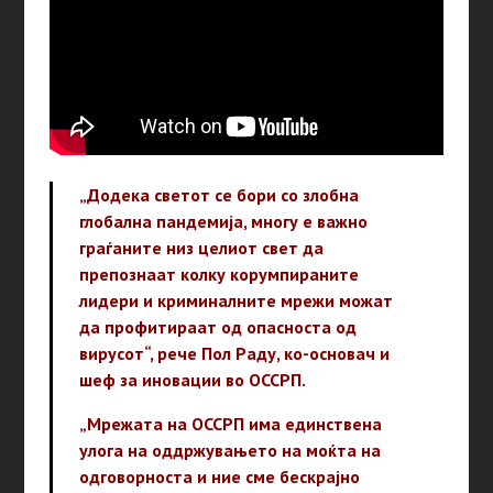
„Додека светот се бори со злобна
глобална пандемија, многу е важно
граѓаните низ целиот свет да
препознаат колку корумпираните
лидери и криминалните мрежи можат
да профитираат од опасноста од
вирусот“, рече Пол Раду, ко-основач и
шеф за иновации во ОССРП.
„Мрежата на OССРП има единствена
улога на оддржувањето на моќта на
одговорноста и ние сме бескрајно