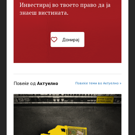
Инвестирај во твоето право да ја
знаеш вистината.
Донирај
Повеќе од
Актуелно
Повеќе теми во Актуелно »