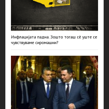
Инфлацијата падна. Зошто тогаш сè уште се
чувствуваме сиромашни?