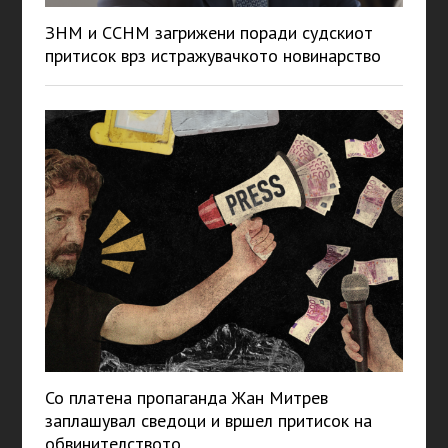
ЗНМ и ССНМ загрижени поради судскиот
притисок врз истражувачкото новинарство
Со платена пропаганда Жан Митрев
заплашувал сведоци и вршел притисок на
обвинителството