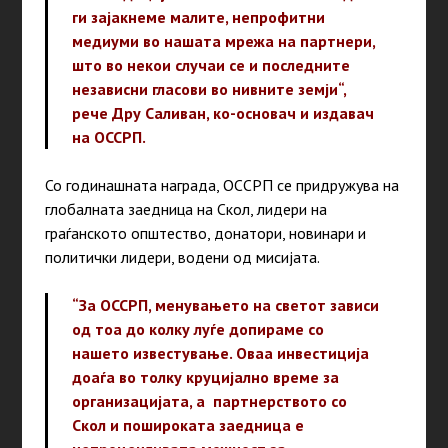
ги зајакнеме малите, непрофитни
медиуми во нашата мрежа на партнери,
што во некои случаи се и последните
независни гласови во нивните земји“,
рече Дру Саливан, ко-основач и издавач
на ОССРП.
Со годинашната награда, OССРП се придружува на
глобалната заедница на Скол, лидери на
граѓанското општество, донатори, новинари и
политички лидери, водени од мисијата.
“За ОССРП, менувањето на светот зависи
од тоа до колку луѓе допираме со
нашето известување. Оваа инвестиција
доаѓа во толку круцијално време за
организацијата, а партнерството со
Скол и пошироката заедница е