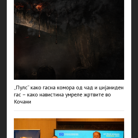
„Пулс“ како гасна комора од чад и цијаниден
гас – како навистина умреле жртвите во
Кочани