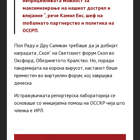
непроценливата можност за
максимизирање на нашиот дострел и
влијание “, рече Камил Еис, шеф на
глобалнато партнерство и политика на
OССРП.
Пол Раду и Дру Саливан требаше да ја добијат
наградата „Скол“ на Светскиот форум Скол во
Оксфорд, Обединетото Кралство. Но, поради
пандемијата на корона вирусот, настанот беше
преместен во виртуелен форум, кој завршува
денеска.
Истражувачката репортерска лабораторија се
основаше со иницијална помош на OCCRP чија што
членка е ИРЛ.