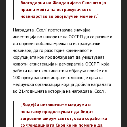
благодарни на Фондацијата Скол што ја
призна моќта на истражувачкото
новинарство во овој клучен момент.“
Наградата „Скол“ претставува значајна
инвестиција во напорите на ОССРП да се развие и
да опреми глобална мрежа на истражувачки
новинари, да го разоткрие криминалот и
корупцијата кои продолжуваат да уништуваат
животи, егзистенција и демократија. OССРП, која
работи на пет континенти и објавува повеќе од
100 прекугранични истраги годишно, е првата
медиумска организација која ја добила наградата
во 21-годишната историја на наградата „Скол“.
„Бидејќи независните медиуми и
понатаму продолжуваат да бидат
загрозени ширум светот, оваа соработка
со Фондацијата Скол ќе ни помогне да