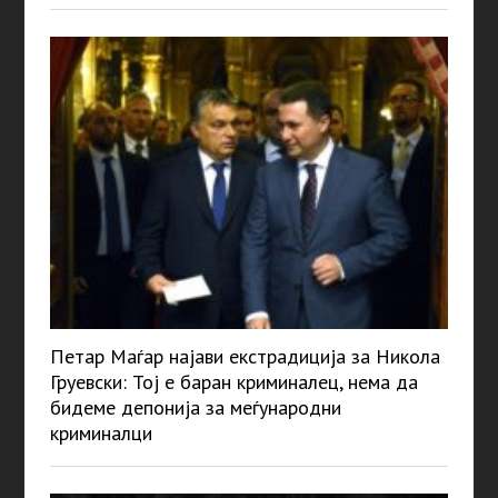
Петар Маѓар најави екстрадиција за Никола
Груевски: Тој е баран криминалец, нема да
бидеме депонија за меѓународни
криминалци