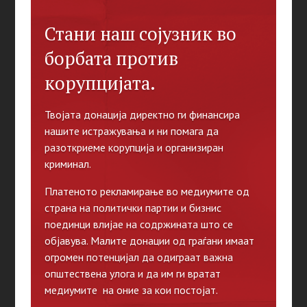
Стани наш сојузник во
борбата против
корупцијата.
Твојата донација директно ги финансира
нашите истражувања и ни помага да
разоткриеме корупција и организиран
криминал.
Платеното рекламирање во медиумите од
страна на политички партии и бизнис
поединци влијае на содржината што се
објавува. Малите донации од граѓани имаат
огромен потенцијал да одиграат важна
општествена улога и да им ги вратат
медиумите на оние за кои постојат.