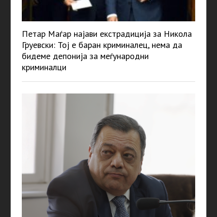
Петар Маѓар најави екстрадиција за Никола
Груевски: Тој е баран криминалец, нема да
бидеме депонија за меѓународни
криминалци