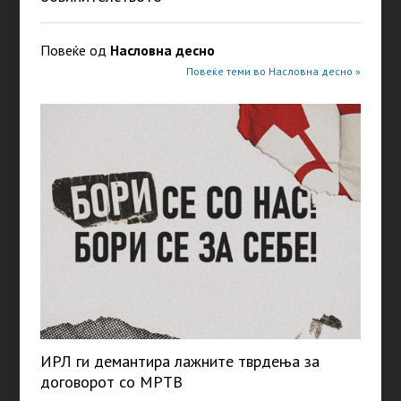
Повеќе од
Насловна десно
Повеќе теми во Насловна десно »
ИРЛ ги демантира лажните тврдења за
договорот со МРТВ