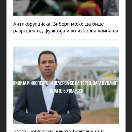
Антикорупциска: Зибери може да биде
разрешен од функција и во изборна кампања
Благој Бочварски: Реката Брегалница ја