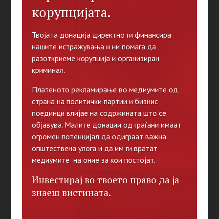
корупцијата.
Твојата донација директно ги финансира
нашите истражувања и ни помага да
разоткриеме корупција и организиран
криминал.
Платеното рекламирање во медиумите од
страна на политички партии и бизнис
поединци влијае на содржината што се
објавува. Малите донации од граѓани имаат
огромен потенцијал да одиграат важна
општествена улога и да им ги вратат
медиумите на оние за кои постојат.
Инвестирај во твоето право да ја
знаеш вистината.