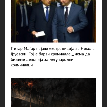
Петар Маѓар најави екстрадиција за Никола
Груевски: Тој е баран криминалец, нема да
бидеме депонија за меѓународни
криминалци