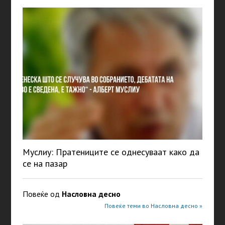
Муслиу: Пратениците се однесуваат како да
се на пазар
Повеќе од
Насловна десно
Повеќе теми во Насловна десно »