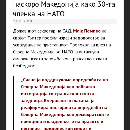
наскоро Македонија како 30-та
членка на НАТО
23.10.2019
Државниот секретар на САД,
Мајк Помпео
на
својот Твитер профил изрази задоволство за
усвојување на пристапниот Протокол за влез на
Северна Македонија во НАТО ја истакнува
американската заложба кон трансатлантската
безбедност
„Силно ја поддржуваме определбата на
Северна Македонија кон поблиска
интеграција со трансатлантската
заедница. Вчерашното гласање ја
реафирмира постојаната определба на
Северна Македонија кон демократските
принципи и владеењето на правото и
нејзиниот придонес кон мирот и