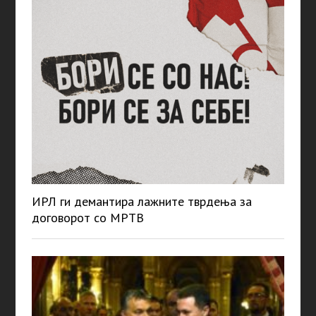
ИРЛ ги демантира лажните тврдења за
договорот со МРТВ