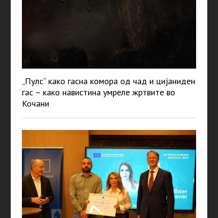
„Пулс“ како гасна комора од чад и цијаниден
гас – како навистина умреле жртвите во
Кочани