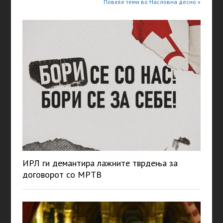
Повеќе теми во Насловна десно »
ИРЛ ги демантира лажните тврдења за
договорот со МРТВ