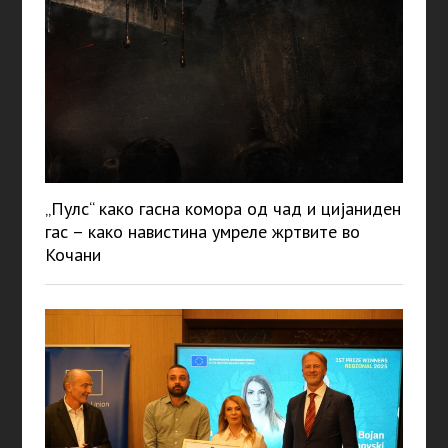
„Пулс“ како гасна комора од чад и цијаниден
гас – како навистина умреле жртвите во
Кочани