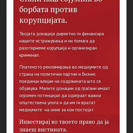
борбата против
корупцијата.
Твојата донација директно ги финансира
нашите истражувања и ни помага да
разоткриеме корупција и организиран
криминал.
Платеното рекламирање во медиумите од
страна на политички партии и бизнис
поединци влијае на содржината што се
објавува. Малите донации од граѓани имаат
огромен потенцијал да одиграат важна
општествена улога и да им ги вратат
медиумите на оние за кои постојат.
Инвестирај во твоето право да ја
знаеш вистината.