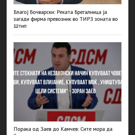
Благој Бочварски: Реката Брегалница ја
загади фирма превозник во ТИРЗ зоната во
Штип
Порака од Заев до Камчев: Сите мора да