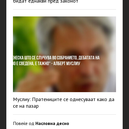
бидат еднакви пред законот
Муслиу: Пратениците се однесуваат како да
се на пазар
Повеќе од
Насловна десно