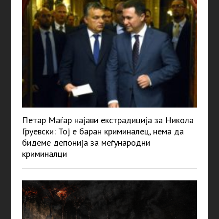
Петар Маѓар најави екстрадиција за Никола
Груевски: Тој е баран криминалец, нема да
бидеме депонија за меѓународни
криминалци