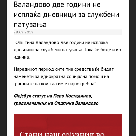
Валандово две години не
исплаќа дневници за службени
патувања
28.09.2019
„Општина Валандово две години не исплаќа
дневници за службени патувања. Така ќе биде и во
иднина.
Наредниот период сите тие средства ќе бидат
наменети за еднократна социјална помош на
граѓаните на кои таа им е најпотребна“.
Фејсбук статус на Перо Костадинов,
градоначалник на Општина Валандово
Стани наш сојузник во