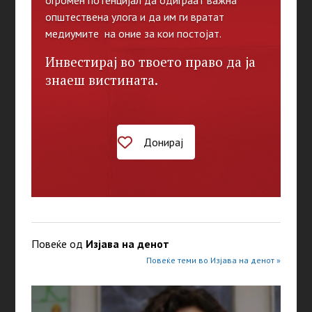
огромен потенцијал да одиграат важна
општествена улога и да им ги вратат
медиумите на оние за кои постојат.
Инвестирај во твоето право да ја
знаеш вистината.
Донирај
Повеќе од
Изјава на денот
Повеќе теми во Изјава на денот »