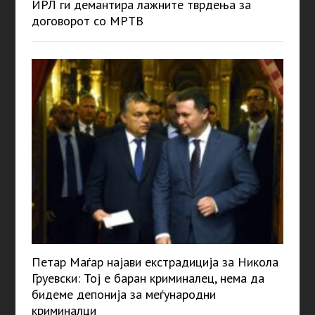
ИРЛ ги демантира лажните тврдења за
договорот со МРТВ
Петар Маѓар најави екстрадиција за Никола
Груевски: Тој е баран криминалец, нема да
бидеме депонија за меѓународни
криминалци