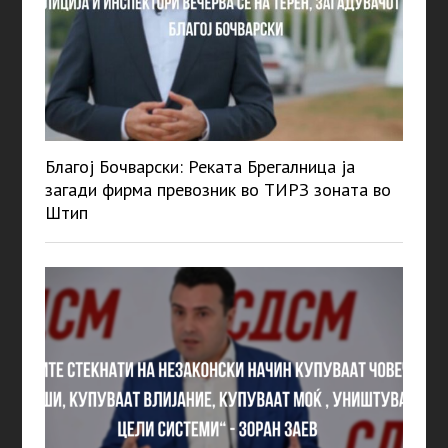
Благој Бочварски: Реката Брегалница ја
загади фирма превозник во ТИРЗ зоната во
Штип