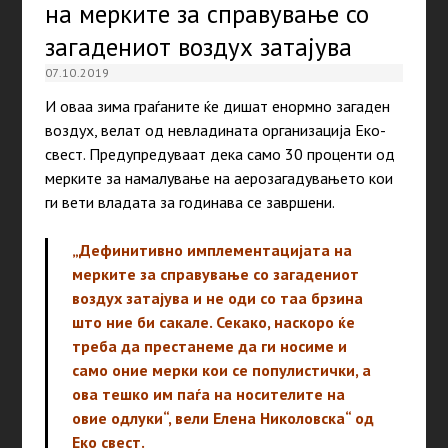
на мерките за справување со
загадениот воздух затајува
07.10.2019
И оваа зима граѓаните ќе дишат енормно загаден
воздух, велат од невладината организација Еко-
свест. Предупредуваат дека само 30 проценти од
мерките за намалување на аерозагадувањето кои
ги вети владата за годинава се завршени.
„Дефинитивно имплементацијата на
мерките за справување со загадениот
воздух затајува и не оди со таа брзина
што ние би сакале. Секако, наскоро ќе
треба да престанеме да ги носиме и
само оние мерки кои се популистички, а
ова тешко им паѓа на носителите на
овие одлуки“, вели Елена Николовска“ од
Еко свест.