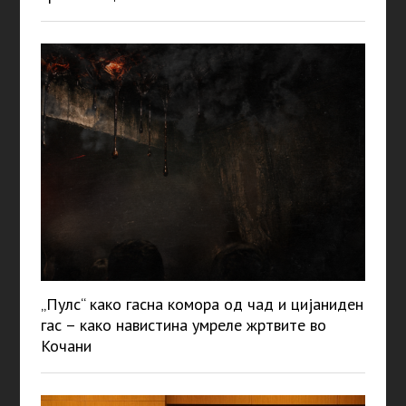
„Пулс“ како гасна комора од чад и цијаниден
гас – како навистина умреле жртвите во
Кочани