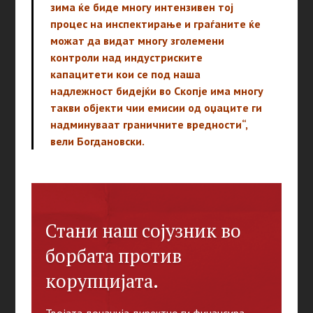
зима ќе биде многу интензивен тој
процес на инспектирање и граѓаните ќе
можат да видат многу зголемени
контроли над индустриските
капацитети кои се под наша
надлежност бидејќи во Скопје има многу
такви објекти чии емисии од оџаците ги
надминуваат граничните вредности“,
вели Богдановски.
Стани наш сојузник во
борбата против
корупцијата.