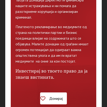
Твојата донација директно ги финансира
нашите истражувања и ни помага да
разоткриеме корупција и организиран
криминал.
Платеното рекламирање во медиумите од
страна на политички партии и бизнис
поединци влијае на содржината што се
објавува. Малите донации од граѓани имаат
огромен потенцијал да одиграат важна
општествена улога и да им ги вратат
медиумите на оние за кои постојат.
Инвестирај во твоето право да ја
знаеш вистината.
Донирај