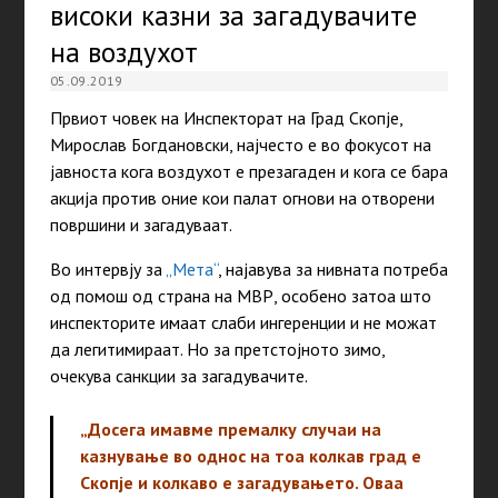
високи казни за загадувачите
на воздухот
05.09.2019
Првиот човек на Инспекторат на Град Скопје,
Мирослав Богдановски, најчесто е во фокусот на
јавноста кога воздухот е презагаден и кога се бара
акција против оние кои палат огнови на отворени
површини и загадуваат.
Во интервју за
„Мета“
, најавува за нивната потреба
од помош од страна на МВР, особено затоа што
инспекторите имаат слаби ингеренции и не можат
да легитимираат. Но за претстојното зимо,
очекува санкции за загадувачите.
„Досега имавме премалку случаи на
казнување во однос на тоа колкав град е
Скопје и колкаво е загадувањето. Оваа