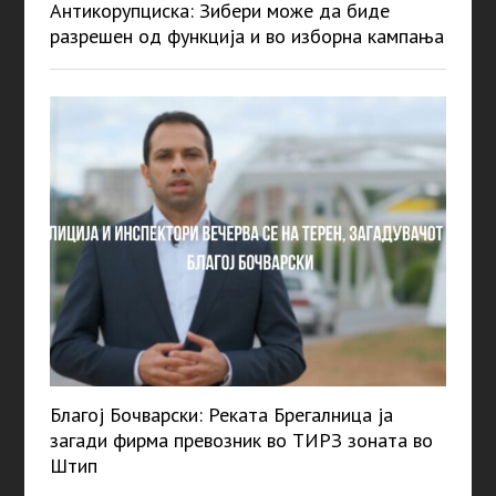
Антикорупциска: Зибери може да биде
разрешен од функција и во изборна кампања
Благој Бочварски: Реката Брегалница ја
загади фирма превозник во ТИРЗ зоната во
Штип