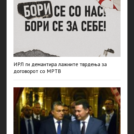
ИРЛ ги демантира лажните тврдења за
договорот со МРТВ