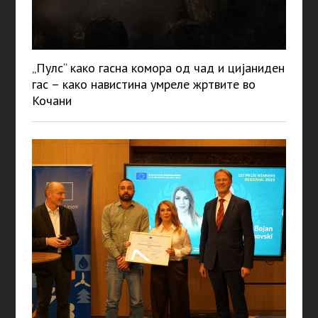
„Пулс“ како гасна комора од чад и цијаниден
гас – како навистина умреле жртвите во
Кочани