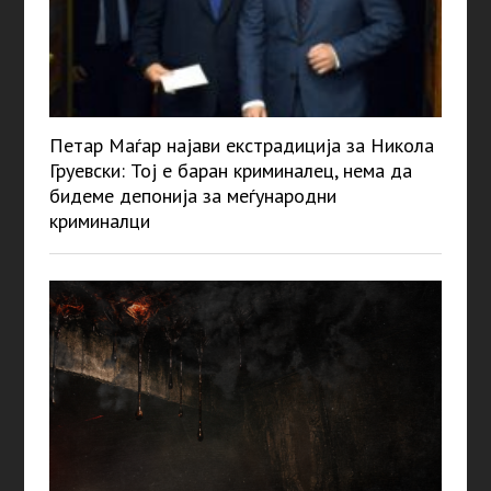
Петар Маѓар најави екстрадиција за Никола
Груевски: Тој е баран криминалец, нема да
бидеме депонија за меѓународни
криминалци