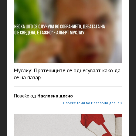
Муслиу: Пратениците се однесуваат како да
се на пазар
Повеќе од
Насловна десно
Повеќе теми во Насловна десно »