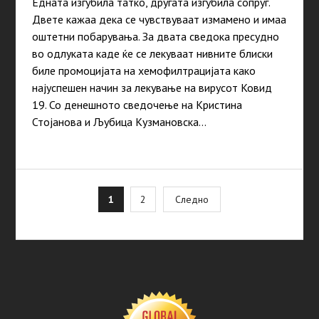
Едната изгубила татко, другата изгубила сопруг.
Двете кажаа дека се чувствуваат измамено и имаа
оштетни побарувања. За двата сведока пресудно
во одлуката каде ќе се лекуваат нивните блиски
биле промоцијата на хемофилтрацијата како
најуспешен начин за лекување на вирусот Ковид
19. Со денешното сведочење на Кристина
Стојанова и Љубица Кузмановска…
Posts
1
2
Следно
pagination