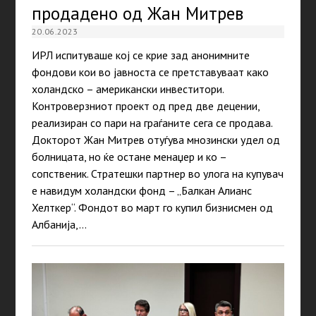
продадено од Жан Митрев
20.06.2023
ИРЛ испитуваше кој се крие зад анонимните
фондови кои во јавноста се претставуваат како
холандско – американски инвеститори.
Контроверзниот проект од пред две децении,
реализиран со пари на граѓаните сега се продава.
Докторот Жан Митрев отуѓува мнозински удел од
болницата, но ќе остане менаџер и ко –
сопственик. Стратешки партнер во улога на купувач
е навидум холандски фонд – „Балкан Алианс
Хелткер“. Фондот во март го купил бизнисмен од
Албанија,…