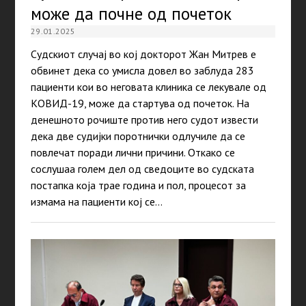
може да почне од почеток
29.01.2025
Судскиот случај во кој докторот Жан Митрев е
обвинет дека со умисла довел во заблуда 283
пациенти кои во неговата клиника се лекувале од
КОВИД-19, може да стартува од почеток. На
денешното рочиште против него судот извести
дека две судијки поротнички одлучиле да се
повлечат поради лични причини. Откако се
сослушаа голем дел од сведоците во судската
постапка која трае година и пол, процесот за
измама на пациенти кој се…