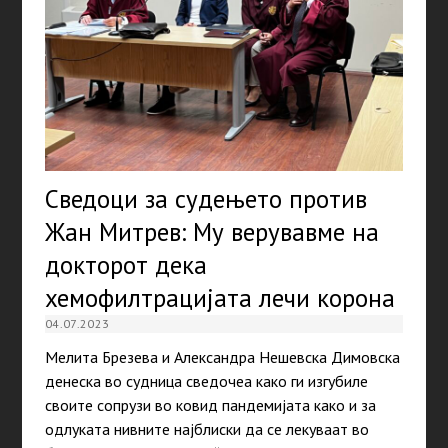
Сведоци за судењето против
Жан Митрев: Му верувавме на
докторот дека
хемофилтрацијата лечи корона
04.07.2023
Мелита Брезева и Александра Нешевска Димовска
денеска во судница сведочеа како ги изгубиле
своите сопрузи во ковид пандемијата како и за
одлуката нивните најблиски да се лекуваат во