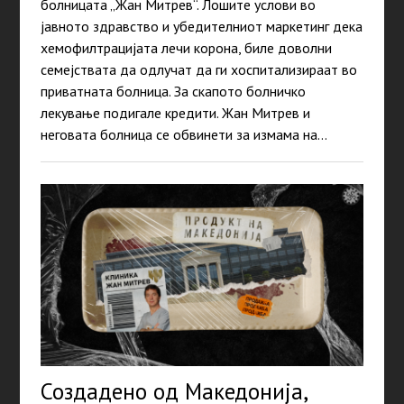
болницата „Жан Митрев“. Лошите услови во
јавното здравство и убедителниот маркетинг дека
хемофилтрацијата лечи корона, биле доволни
семејствата да одлучат да ги хоспитализираат во
приватната болница. За скапото болничко
лекување подигале кредити. Жан Митрев и
неговата болница се обвинети за измама на…
Создадено од Македонија,