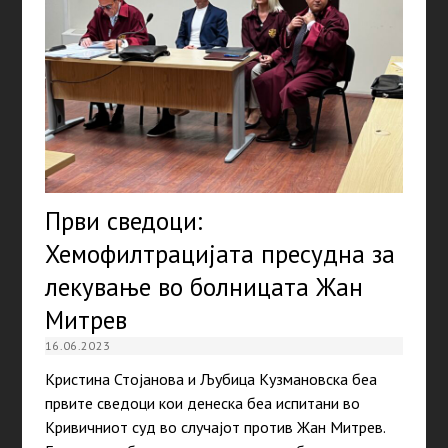
Први сведоци:
Хемофилтрацијата пресудна за
лекување во болницата Жан
Митрев
16.06.2023
Кристина Стојанова и Љубица Кузмановска беа
првите сведоци кои денеска беа испитани во
Кривичниот суд во случајот против Жан Митрев.