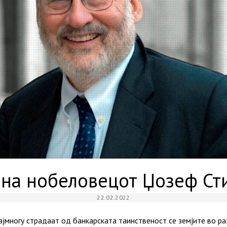
 на нобеловецот Џозеф Ст
22.02.2022
најмногу страдаат од банкарската таинственост се земјите во р