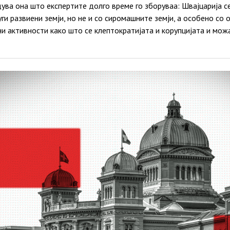
рдува она што експертите долго време го зборуваа: Швајцарија с
ги развиени земји, но не и со сиромашните земји, а особено со
ни активности како што се клептократијата и корупцијата и мо