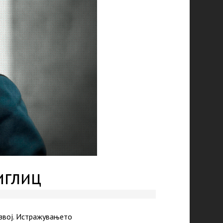
иглиц
азвој. Истражувањето