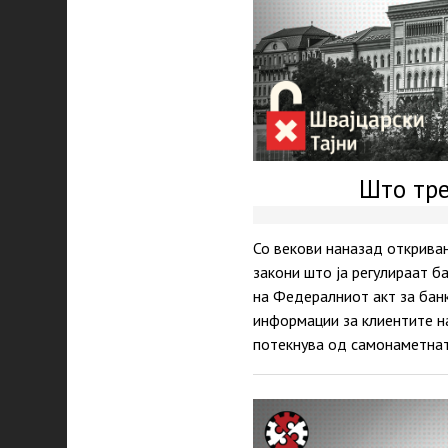
Што тре
Со векови наназад откривањ
закони што ја регулираат б
на Федералниот акт за бан
информации за клиентите н
потекнува од самонаметнат