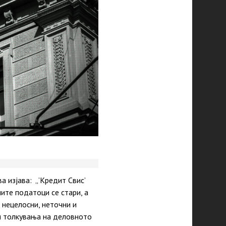
а изјава: „’Кредит Свис’
ите податоци се стари, а
 нецелосни, неточни и
ни толкувања на деловното