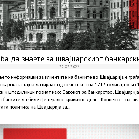
ба да знаете за швајцарскиот банкарск
22.02.2022
ето информации за клиентите на банките во Швајцарија е граѓ
анкарската тајна датираат од почетокот на 1713 година, но во 
ки и штедилници познат како Законот за банкарство, Швајцариј
а банките да биде федерално кривично дело. Концептот на шва
ата политика на Швајцарија за…