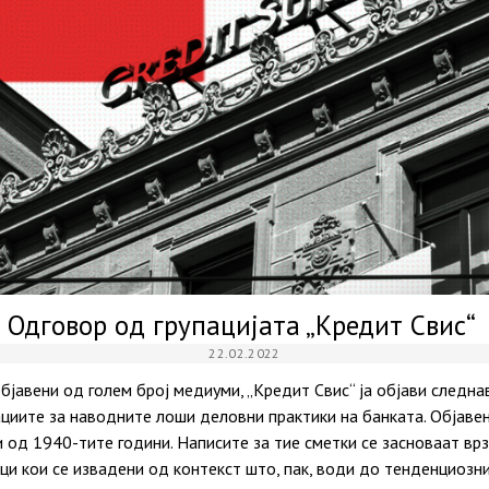
Одговор од групацијата „Кредит Свис“
22.02.2022
бјавени од голем број медиуми, „Кредит Свис“ ја објави следнав
циите за наводните лоши деловни практики на банката. Објавен
 од 1940-тите години. Написите за тие сметки се засноваат врз
ци кои се извадени од контекст што, пак, води до тенденциоз