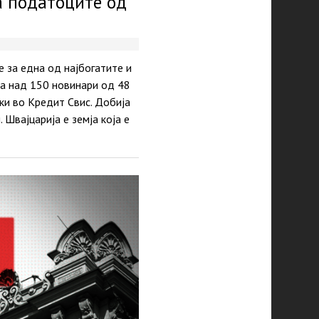
а податоците од
 за една од најбогатите и
еа над 150 новинари од 48
ки во Кредит Свис. Добија
Швајцарија е земја која е