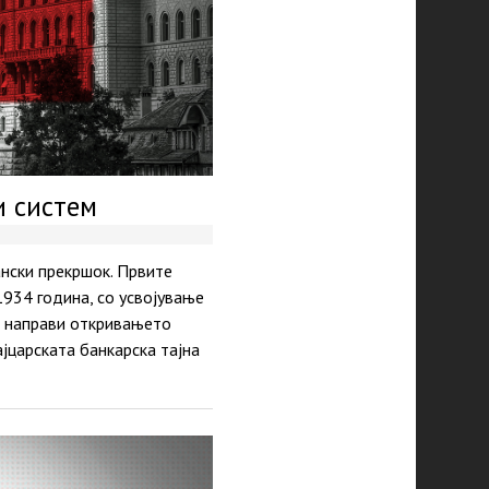
и систем
ански прекршок. Првите
1934 година, со усвојување
а направи откривањето
јцарската банкарска тајна