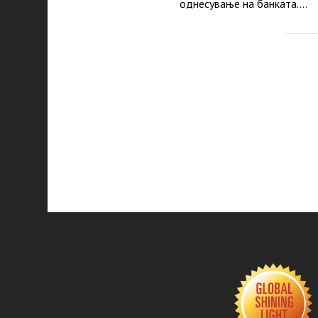
однесување на банката.…
P
p