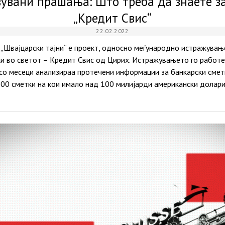
вувани прашања: Што треба да знаете з
„Кредит Свис“
22.02.2022
 „Швајцарски тајни“ е проект, односно меѓународно истражување
ки во светот – Кредит Свис од Цирих. Истражувањето го работ
со месеци анализираа протечени информации за банкарски смет
00 сметки на кои имало над 100 милијарди американски долари. 