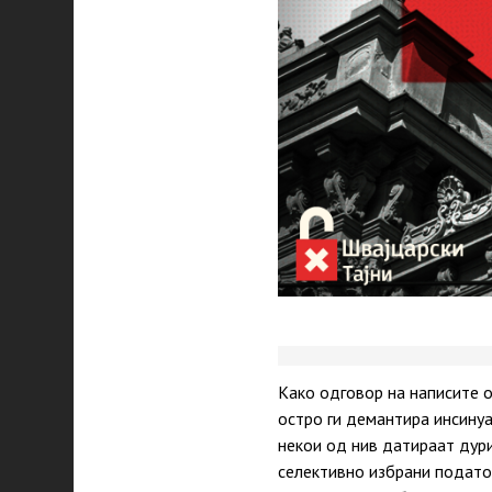
Како одговор на написите о
остро ги демантира инсинуа
некои од нив датираат дури
селективно избрани подато