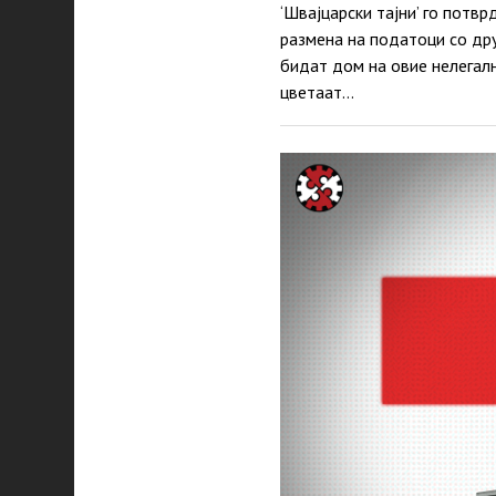
‘Швајцарски тајни’ го потв
размена на податоци со дру
бидат дом на овие нелегал
цветаат…