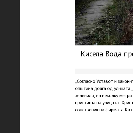
Кисела Вода пр
„Согласно Уставот и закон
општина доаѓа од улицата „
зеленило, на неколку метр
пристигна на улицата „Хрис
сопственик на фирмата Кат
P