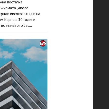
жна постапка,
. Фирмата „Аполо
 гради висококатници на
дам Карпош 30 години
 во минатото. Јас…