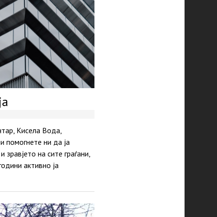
ја
нтар, Кисела Вода,
и помогнете ни да ја
 зравјето на сите граѓани,
години активно ја