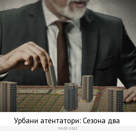
Урбани атентатори: Сезона два
30.05.2022