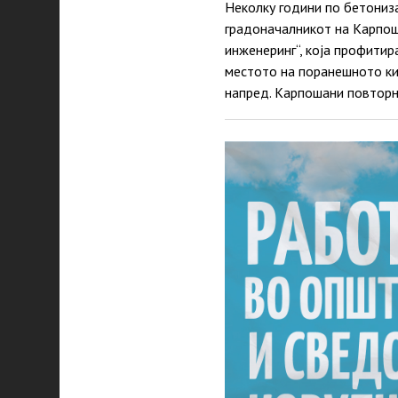
Неколку години по бетониз
градоначалникот на Карпош,
инженеринг“, која профитир
местото на поранешното кин
напред. Карпошани повторн