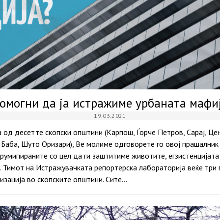
омогни да ја истражиме урбаната мафи
19.03.2021
 од десетте скопски општини (Карпош, Ѓорче Петров, Сарај, Це
и Баба, Шуто Оризари), Ве молиме одговорете го овој прашалник 
умипираните со цел да ги заштитиме животите, егзистенцијата и
. Тимот на Истражувачката репортерска лабораторија веќе три 
изација во скопските општини. Сите…