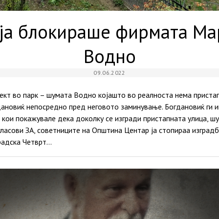
ја блокираше фирмата Мар
Водно
09.06.2022
ект во парк – шумата Водно којашто во реалноста нема пристап
ановиќ непосредно пред неговото заминување. Богдановиќ ги и
 кои покажувале дека доколку се изгради пристапната улица, ш
гласови ЗА, советниците на Општина Центар ја стопираа изградб
радска Четврт…