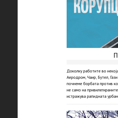
П
Доколку работите во некоја
Аеродром, Чаир, Бутел, Газ
почнеме борбата против кор
не само на привилегираните
истражува рапидната урбан