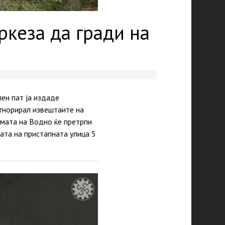
кеза да гради на
ен пат ја издаде
гнорирал извештаите на
умата на Водно ќе претрпи
ата на пристапната улица 5