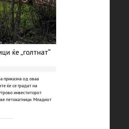
ци ќе „голтнат“
а приказна од оваа
те ќе се градат на
 утрово инвеститорот
две петокатници. Младиот