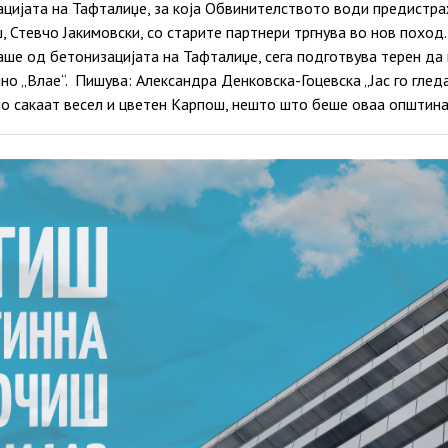
ацијата на Тафталиџе, за која Обвинителството води предистра
 Стевчо Јакимовски, со старите партнери тргнува во нов поход
аше од бетонизацијата на Тафталиџе, сега подготвува терен да
о „Влае“. Пишува: Александра Денковска-Гоцевска „Јас го гле
о сакаат весел и цветен Карпош, нешто што беше оваа општина