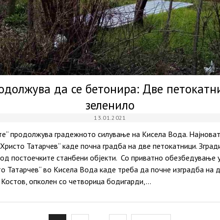
одолжува да се бетонира: Две петокатни
зеленило
13.01.2021
ите“ продолжува градежното силување на Кисела Вода. Најноват
Христо Татарчев“ каде почна градба на две петокатници. Згради
и од постоечките станбени објекти. Со приватно обезбедување
то Татарчев“ во Кисела Вода каде треба да почне изградба на 
 Костов, опколен со четворица бодигарди,…
osts