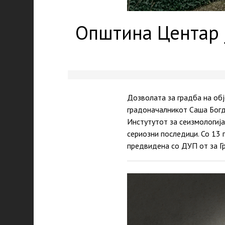
Општина Центар 
Дозволата за градба на обј
градоначалникот Саша Богд
Инстутутот за сеизмологија
сериозни последици. Со 13 
предвидена со ДУП от за Г