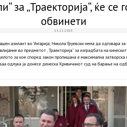
и“ за „Траекторија“, ќе се
обвинети
13.11.2019
ашен азилант во Унгарија, Никола Груевски нема да одговара з
влијание во предметот „Траекторија“ за изградбата на кинески
делото за кое според закон пропишана е максимална затворска 
ваа одлука ја донесе денеска Кривичниот суд на барање на одб