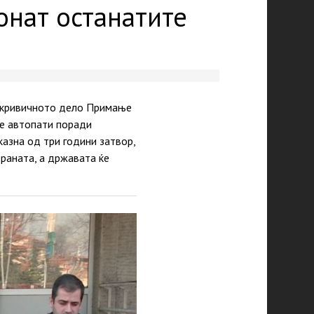
 гонат останатите
а кривичното дело Примање
те автопати поради
казна од три години затвор,
раната, а државата ќе