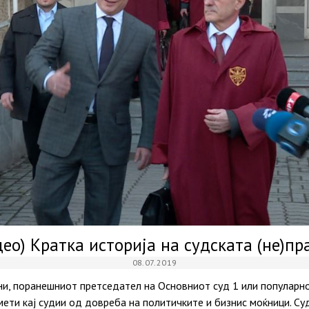
део) Кратка историја на судската (не)пр
08.07.2019
ни, поранешниот претседател на Основниот суд 1 или популарно
мети кај судии од довреба на политичките и бизнис моќници. С