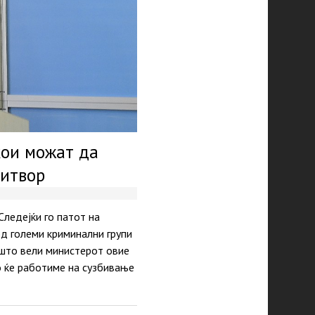
кои можат да
ритвор
ледејќи го патот на
од големи криминални групи
 што вели министерот овие
о ќе работиме на сузбивање