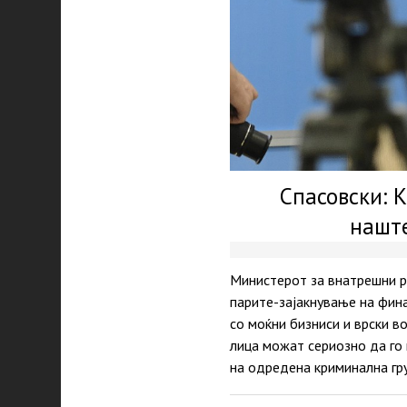
Спасовски: 
наште
Министерот за внатрешни р
парите-зајакнување на фина
со моќни бизниси и врски в
лица можат сериозно да го
на одредена криминална гр