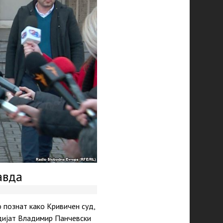
авда
 познат како Кривичен суд,
удијат Владимир Панчевски