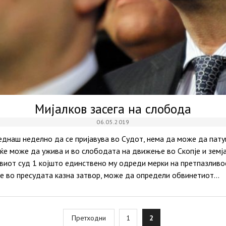
Мијалков засега на слобода
06.05.2019
днаш неделно да се пријавува во Судот, нема да може да пату
ќе може да ужива и во слободата на движење во Скопје и земја
иот суд 1 којшто единствено му одреди мерки на претпазливост
че во пресудата казна затвор, може да определи обвинетиот…
osts
Претходни
1
2