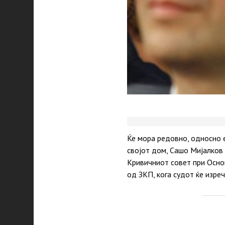
Ќе мора редовно, односно е
својот дом, Сашо Мијалков 
Кривичниот совет при Основ
од ЗКП, кога судот ќе изре
P