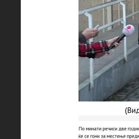
(Ви
По минати речиси две годи
ќе се гони за местење пред