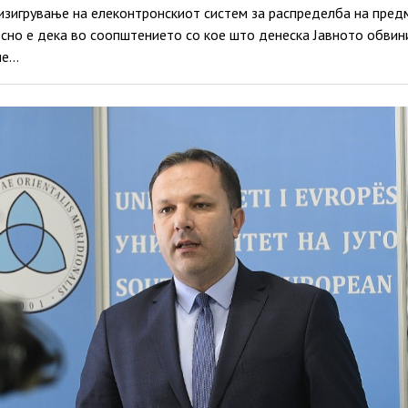
изигрување на елеконтронскиот систем за распределба на предм
сно е дека во соопштението со кое што денеска Јавното обви
ие…