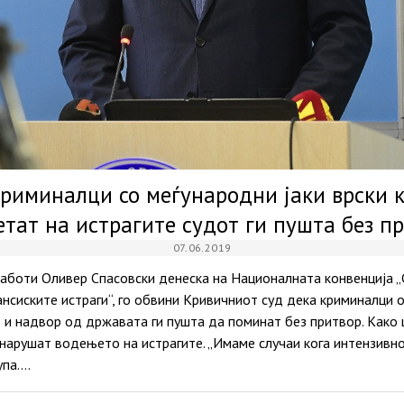
Криминалци со меѓународни јаки врски 
тат на истрагите судот ги пушта без п
07.06.2019
аботи Оливер Спасовски денеска на Националната конвенција „С
нсиските истраги“, го обвини Кривичниот суд дека криминалци 
о и надвор од државата ги пушта да поминат без притвор. Како
 нарушат водењето на истрагите. „Имаме случаи кога интензивн
упа.…