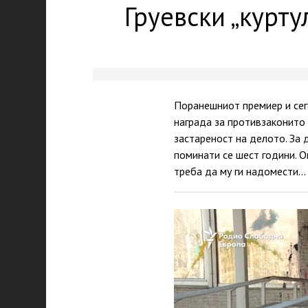
Груевски „куртул
Поранешниот премиер и сег
награда за противзаконито 
застареност на делото. За 
поминати се шест години. О
треба да му ги надомести…