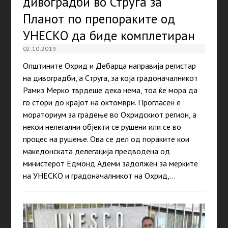
дивоградби во Струга за
Планот по препораките од
УНЕСКО да биде комплетиран
02.10.2019
Општините Охрид и Дебарца направија регистар
на дивоградби, а Струга, за која градоначалникот
Рамиз Мерко тврдеше дека нема, тоа ќе мора да
го стори до крајот на октомври. Прогласен е
мораториум за градење во Охридскиот регион, а
некои нелегални објекти се рушени или се во
процес на рушење. Ова се дел од пораките кои
македонската делегација предводена од
министерот Едмонд Адеми задолжен за мерките
на УНЕСКО и градоначалникот на Охрид,…