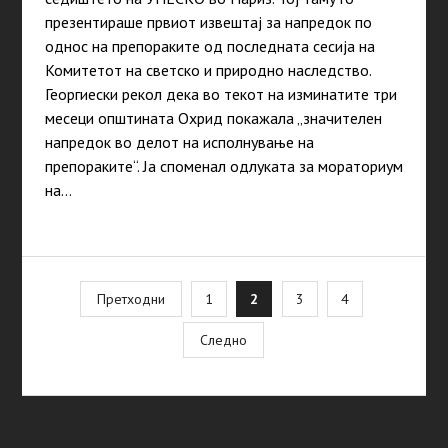
презентираше првиот извештај за напредок по
однос на препораките од последната сесија на
Комитетот на светско и природно наследство.
Георгиески рекол дека во текот на изминатите три
месеци општината Охрид покажала „значителен
напредок во делот на исполнување на
препораките“. Ја споменал одлуката за мораториум
на…
Posts
Претходни
1
2
3
4
pagination
Следно