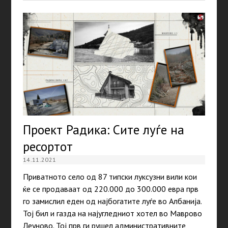
Проект Радика: Сите луѓе на
ресортот
14.11.2021
Приватното село од 87 типски луксузни вили кои
ќе се продаваат од 220.000 до 300.000 евра прв
го замислил еден од најбогатите луѓе во Албанија.
Тој бил и газда на најугледниот хотел во Маврово
Леуново. Тој прв ги рушел административните