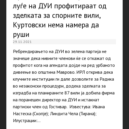
луѓе на ДУИ профитираат од
зделката за спорните вили,
Куртовски нема намера да
руши
29.11.2021
Ребрендирањето на ДУИ во зелена партија не
значеше дека нивните членови ќе се откажат од
профитот кога на агендата дојде на ред урбаното
дивеење во општина Маврово. ИРЛ открива дека
клучните институции ги дале дозволите за Радика
во незаконски процедури, додека зделката за
изградба на планираните 87 вили ја добила фирма
на поранешен директор на ДУИ и истакнат
партиски член од Гостивар. Известува: Ивана
Настеска (Скопје); Линдита Чела (Тирана);
Илустрации:…