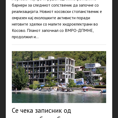
бариери за следниот сопственик да започне со
реализацијата. Новиот косовски стопанственик е
омразен кај еколошките активисти поради
неговите зделки со малите хидроелектрани во
Косово. Планот започнал со ВМРО-ДПМНЕ,
продолжил и…
Се чека записник од