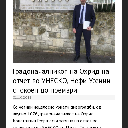
Градоначалникот на Охрид на
отчет во УНЕСКО, Нефи Усеини
спокоен до ноември
01.10.2019
Со четири нецелосно урнати дивоградби, од
вкупно 1076, градоначалникот на Охрид
Константин Георгиески замина на отчет во
седиштето на УНЕСКО во Париз. Тој таму го