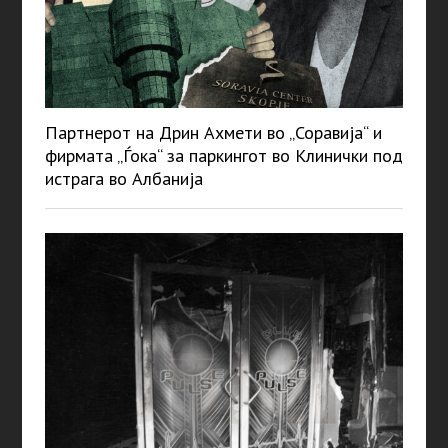
Партнерот на Дрин Ахмети во „Соравија“ и
фирмата „Ѓока“ за паркингот во Клинички под
истрага во Албанија