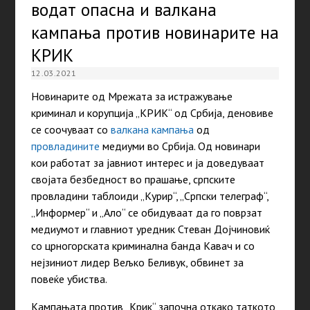
водат опасна и валкана
кампања против новинарите на
КРИК
12.03.2021
Новинарите од Мрежата за истражување
криминал и корупција „КРИК“ од Србија, деновиве
се соочуваат со
валкана кампања
од
провладините
медиуми во Србија. Од новинари
кои работат за јавниот интерес и ја доведуваат
својата безбедност во прашање, српските
провладини таблоиди „Курир“, „Српски телеграф“,
„Информер“ и „Ало“ се обидуваат да го поврзат
медиумот и главниот уредник Стеван Дојчиновиќ
со црногорската криминална банда Кавач и со
нејзиниот лидер Вељко Беливук, обвинет за
повеќе убиства.
Кампањата против „Крик“ започна откако таткото