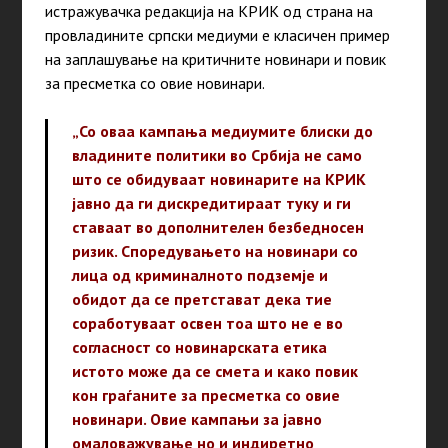
истражувачка редакција на КРИК од страна на
провладините српски медиуми е класичен пример
на заплашување на критичните новинари и повик
за пресметка со овие новинари.
„Со оваа кампања медиумите блиски до
владините политики во Србија не само
што се обидуваат новинарите на КРИК
јавно да ги дискредитираат туку и ги
ставаат во дополнителен безбедносен
ризик. Споредувањето на новинари со
лица од криминалното подземје и
обидот да се претстават дека тие
соработуваат освен тоа што не е во
согласност со новинарската етика
истото може да се смета и како повик
кон граѓаните за пресметка со овие
новинари. Овие кампањи за јавно
омаловажување но и индиретно