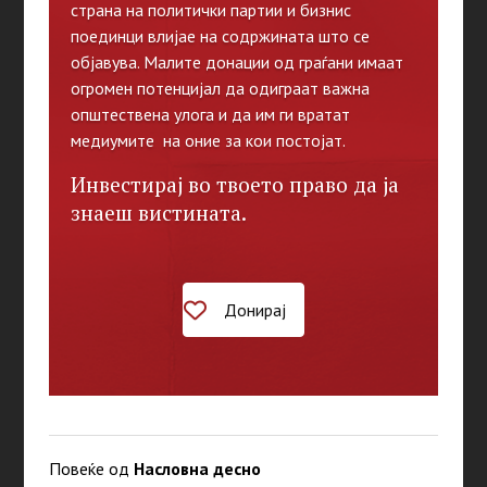
страна на политички партии и бизнис
поединци влијае на содржината што се
објавува. Малите донации од граѓани имаат
огромен потенцијал да одиграат важна
општествена улога и да им ги вратат
медиумите на оние за кои постојат.
Инвестирај во твоето право да ја
знаеш вистината.
Донирај
Повеќе од
Насловна десно