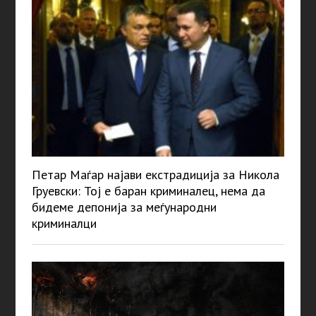
Петар Маѓар најави екстрадиција за Никола
Груевски: Тој е баран криминалец, нема да
бидеме депонија за меѓународни
криминалци