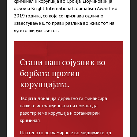
криминал и корупција во Србија. Дојчиновиќ ја
освои и Knight International Journalism Award во
2019 година, со која се признава одлично
известување што прави разлика во животот на
луѓето ширум светот.
Стани наш сојузник во
борбата против
корупцијата.
Твојата донација директно ги финансира
нашите истражувања и ни помага да
разоткриеме корупција и организиран
криминал.
Платеното рекламирање во медиумите од