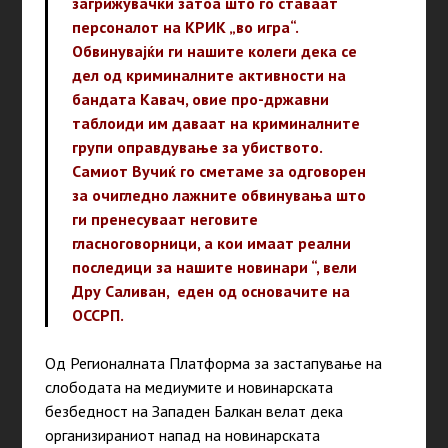
загрижувачки затоа што го ставаат
персоналот на КРИК „во игра“.
Обвинувајќи ги нашите колеги дека се
дел од криминалните активности на
бандата Кавач, овие про-државни
таблоиди им даваат на криминалните
групи оправдување за убиството.
Самиот Вучиќ го сметаме за одговорен
за очигледно лажните обвинувања што
ги пренесуваат неговите
гласноговорници, а кои имаат реални
последици за нашите новинари “, вели
Дру Саливан, еден од основачите на
ОССРП.
Од Регионалната Платформа за застапување на
слободата на медиумите и новинарската
безбедност на Западен Балкан велат дека
организираниот напад на новинарската