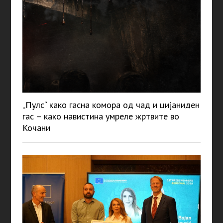
„Пулс“ како гасна комора од чад и цијаниден
гас – како навистина умреле жртвите во
Кочани