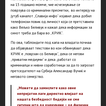
на 15 годишно момче, чие исчезнување се
поврзува со криминални пресметки, во интервју на
јутуб каналот „Славија инфо“ изјавил дека добил
телефонски повик од личност која се претставила
како Вељко Беливук и кажал дека информации за
синот треба да бара во „КРИК“.
По ова, таблоидите под капа на владата почнаа
да објавуваат текстови во кои обвинуваат дека
КРИК е „поврзан со Беливук“, дека се негови
„приватни медиуми“ и дека „работат со
криминалци и нивни соработници за да го загрозат
претседателот на Србија Александар Вучиќ и
неговото семејство.
„Можете да замислите како овие
непријатни лаги директно влијаат на
нашата безбедност бидејќи не сме
сигурни што да очекуваме – од физички