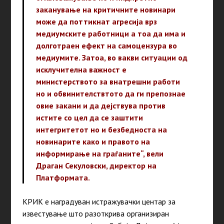
заканување на критичните новинари
може да поттикнат агресија врз
медиумските работници а тоа да има и
долготраен ефект на самоцензура во
медиумите. Затоа, во вакви ситуации од
исклучителна важност е
министерството за внатрешни работи
но и обвинителствтото да ги препознае
овие закани и да дејствува против
истите со цел да се заштити
интегритетот но и безбедноста на
новинарите како и правото на
информирање на граѓаните“, вели
Драган Секуловски, директор на
Платформата.
КРИК е наградуван истражувачки центар за
известување што разоткрива организиран