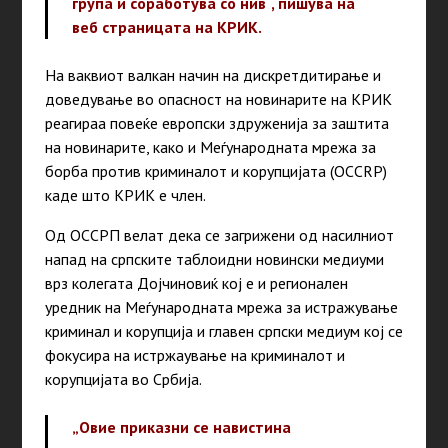
група и соработува со нив“, пишува на
веб страницата на КРИК.
На ваквиот валкан начин на дискретдитирање и
доведување во опасност на новинарите на КРИК
реагираа повеќе европски здруженија за заштита
на новинарите, како и Меѓународната мрежа за
борба против криминалот и корупцијата (OCCRP)
каде што КРИК е член.
Од ОССРП велат дека се загрижени од насилниот
напад на српските таблоидни новински медиуми
врз колегата Дојчиновиќ кој е и регионален
уредник на Меѓународната мрежа за истражување
криминал и корупција и главен српски медиум кој се
фокусира на истржаување на криминалот и
корупцијата во Србија.
„Овие приказни се навистина