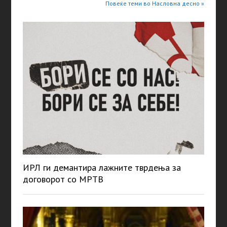
Повеќе теми во Насловна десно »
ИРЛ ги демантира лажните тврдења за
договорот со МРТВ