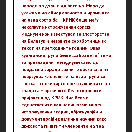
напади па дури и до апсења. Мора да
укажеме на абнормалноста и иронијата
на оваа состојба – КРИК беше меѓу
неколкуте истражувачки српски
медиуми кои известуваа за злосторства
на Беливук и неговите соработници во
текот на претходните години. Оваа
хулиганска група беше „забранета“ тема
во провладините медиуми само до
неодамна заради силните врски што ги
поврзуваа членовите на оваа група со
српската полиција и претставниците на
владата – врски што беа откриени и
пријавени од КРИК. Ние бевме
единствените кои напишавме многу
истражувачки стории, објаснувајќи и
документирајќи различни начини како
државата ги штити членовите на таа