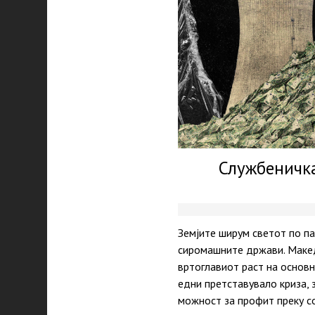
Службеничка
Земјите ширум светот по па
сиромашните држави. Македо
вртоглавиот раст на основн
едни претставувало криза, 
можност за профит преку 