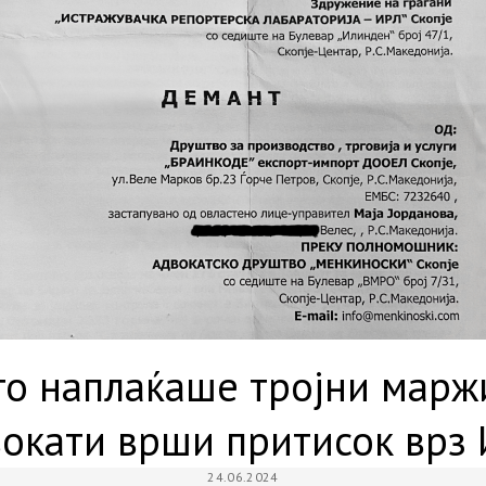
о наплаќаше тројни марж
окати врши притисок врз
24.06.2024