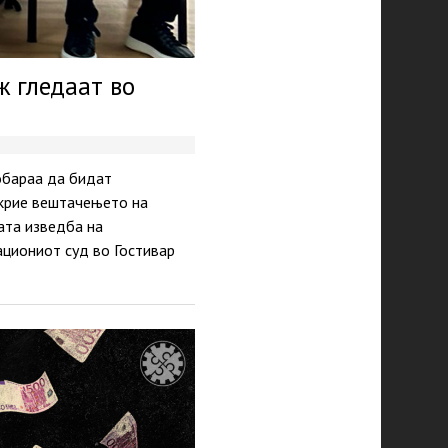
ж гледаат во
обараа да бидат
ткрие вештачењето на
ата изведба на
ациониот суд во Гостивар