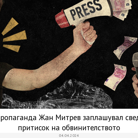
пропаганда Жан Митрев заплашувал све
притисок на обвинителството
04.04.2024