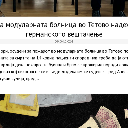
а модуларната болница во Тетово наде
германското вештачење
09.04.2024
ори, осудени за пожарот во модуларната болница во Тетово п
ната за смртта на 14 ковид пациенти според нив треба да ја о
утврдија дека пожарот избувнал и брзо се проширил поради лош
оказ кој никогаш не се изведе додека им се судеше. Пред Апел
туван судија, пред…