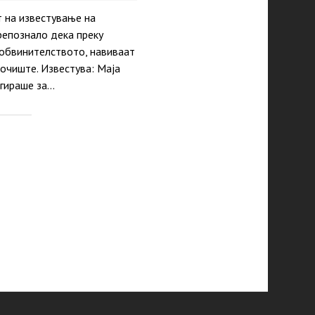
 на известување на
репознало дека преку
 обвинителството, навиваат
рочиште. Известува: Маја
агираше за…