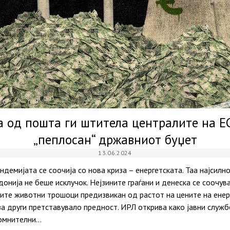
 од пошта ги штитела централите на Е
„пеплосан“ државниот буџет
13.06.2024
ндемијата се соочија со нова криза – енергетската. Таа најсилн
нија не беше исклучок. Нејзините граѓани и денеска се соочув
ите животни трошоци предизвикан од растот на цените на енерг
за други претставувало предност. ИРЛ открива како јавни служ
сомнителни…