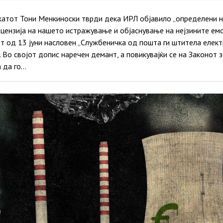
катот Тони Менкиноски тврди дека ИРЛ објавило „определени не
ецензија на нашето истражување и објаснување на нејзините емо
т од 13 јуни насловен „Службеничка од пошта ги штитела елект
 Во својот допис наречен демант, а повикувајќи се на Законот з
а да го…