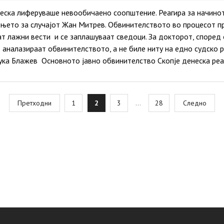
еска лиферуваше невообичаено соопштение. Реагира за начинот
ењето за случајот Жан Митрев. Обвинителството во процесот п
ат лажни вести и се заплашуваат сведоци. За докторот, според
о аналазираат обвинителството, а не биле ниту на едно судско 
Лука Блажев Основното јавно обвинителство Скопје денеска ре
osts
Претходни
1
2
3
…
28
Следно
agination