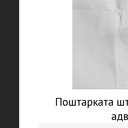
Поштарката шт
адв