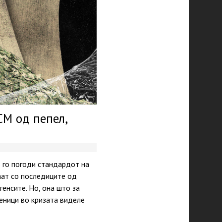
СМ од пепел,
о го погоди стандардот на
аат со последиците од
енсите. Но, она што за
беници во кризата виделе