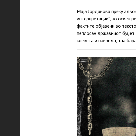
Маја Јорданова преку адво
интерпретации“, но освен р
фактите објавени во тексто
пеплосан државниот буџет“.
клевета и навреда, таа бар