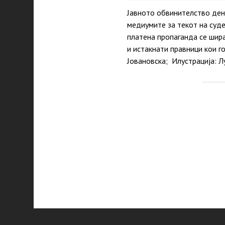
Јавното обвинителство ден
медиумите за текот на суд
платена пропаганда се шир
и истакнати правници кои г
Јовановска; Илустрација: 
P
p