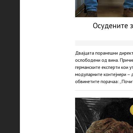
Осудените з
Двајцата поранешни директ
ослободени од вина. Причи
германските експерти кои 
модуларните контејнери – д
обвинетите порачаа: „Почи