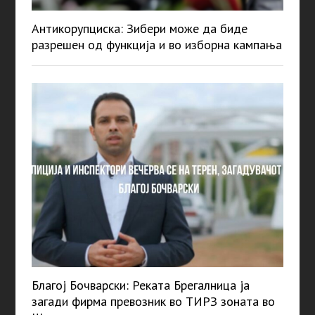
Антикорупциска: Зибери може да биде
разрешен од функција и во изборна кампања
Благој Бочварски: Реката Брегалница ја
загади фирма превозник во ТИРЗ зоната во