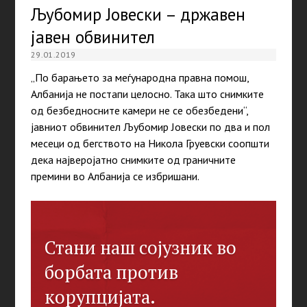
Љубомир Јовески – државен
јавен обвинител
29.01.2019
„По барањето за меѓународна правна помош,
Албанија не постапи целосно. Така што снимките
од безбедносните камери не се обезбедени“,
јавниот обвинител Љубомир Јовески по два и пол
месеци од бегството на Никола Груевски соопшти
дека најверојатно снимките од граничните
премини во Албанија се избришани.
Стани наш сојузник во
борбата против
корупцијата.