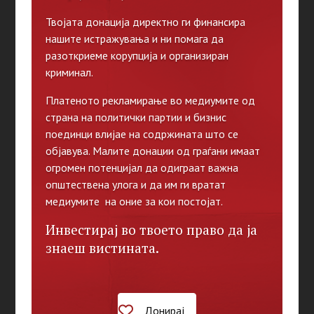
Твојата донација директно ги финансира
нашите истражувања и ни помага да
разоткриеме корупција и организиран
криминал.
Платеното рекламирање во медиумите од
страна на политички партии и бизнис
поединци влијае на содржината што се
објавува. Малите донации од граѓани имаат
огромен потенцијал да одиграат важна
општествена улога и да им ги вратат
медиумите на оние за кои постојат.
Инвестирај во твоето право да ја
знаеш вистината.
Донирај