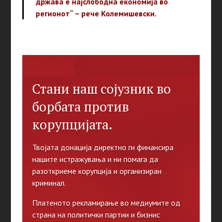
држава е најслободна економија во
регионот“ – рече Колемишевски.
Стани наш сојузник во
борбата против
корупцијата.
Твојата донација директно ги финансира
нашите истражувања и ни помага да
разоткриеме корупција и организиран
криминал.
Платеното рекламирање во медиумите од
страна на политички партии и бизнис