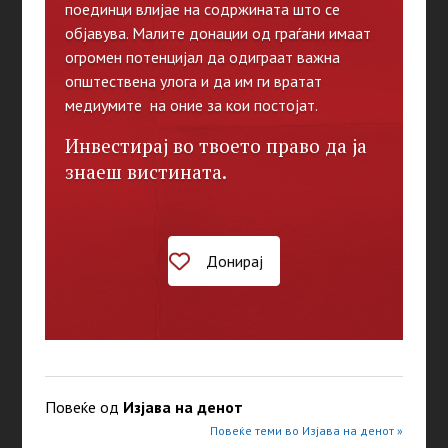
поединци влијае на содржината што се
објавува. Малите донации од граѓани имаат
огромен потенцијал да одиграат важна
општествена улога и да им ги вратат
медиумите на оние за кои постојат.
Инвестирај во твоето право да ја
знаеш вистината.
Донирај
Повеќе од
Изјава на денот
Повеќе теми во Изјава на денот »