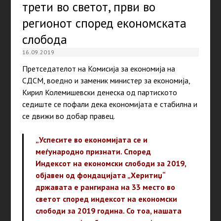
трети во светот, први во
регионот според економската
слобода
16.09.2019
Претседателот на Комисија за економија на
СДСМ, воедно и заменик министер за економија,
Кирил Колемишевски денеска од партиското
седиште се пофали дека економијата е стабилна и
се движи во добар правец.
„Успесите во економијата се и
меѓународно признати. Според
Индексот на економски слободи за 2019,
објавен од фондацијата „Херитиџ“
државата е рангирана на 33 место во
светот според индексот на економски
слободи за 2019 година. Со тоа, нашата