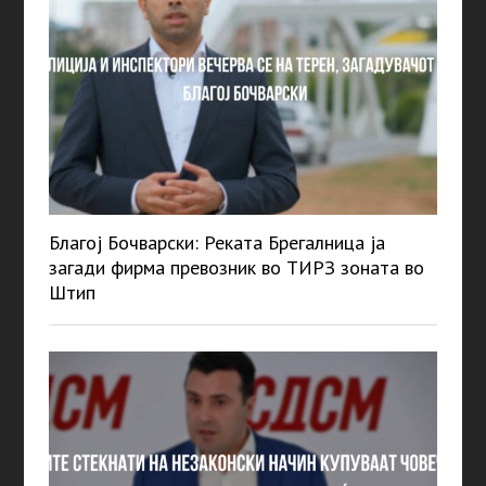
Благој Бочварски: Реката Брегалница ја
загади фирма превозник во ТИРЗ зоната во
Штип