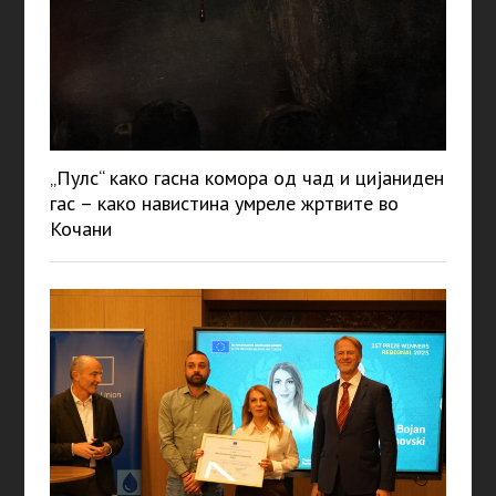
„Пулс“ како гасна комора од чад и цијаниден
гас – како навистина умреле жртвите во
Кочани