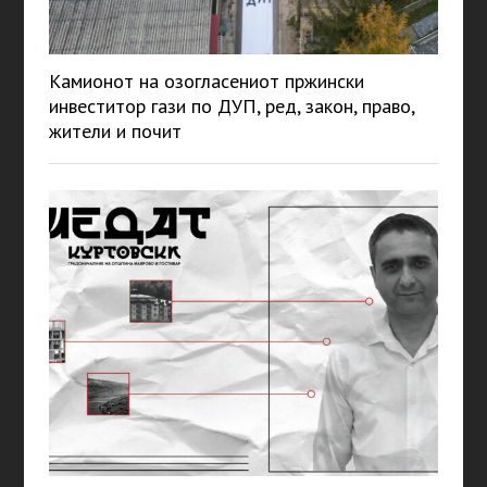
Камионот на озогласениот пржински
инвеститор гази по ДУП, ред, закон, право,
жители и почит