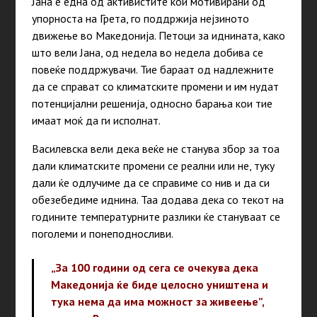
Јана е една од активистите кои мотивирани од
упорноста на Грета, го поддржија нејзиното
движење во Македонија. Петоци за иднината, како
што вели Јана, од недела во недела добива се
повеќе поддржувачи. Тие бараат од надлежните
да се справат со климатските промени и им нудат
потенцијални решенија, односно барања кои тие
имаат моќ да ги исполнат.
Василевска вели дека веќе не станува збор за тоа
дали климатските промени се реални или не, туку
дали ќе одлучиме да се справиме со нив и да си
обезебедиме иднина. Таа додава дека со текот на
годините температурните разлики ќе стануваат се
поголеми и понеподносливи.
„За 100 години од сега се очекува дека
Македонија ќе биде целосно уништена и
тука нема да има можност за живеење”,