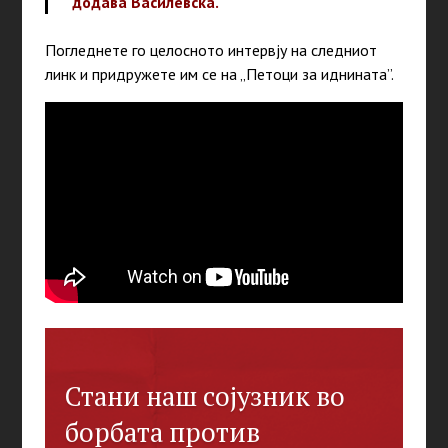
додава Василевска.
Погледнете го целосното интервју на следниот
линк и придружете им се на „Петоци за иднината”.
Стани наш сојузник во
борбата против