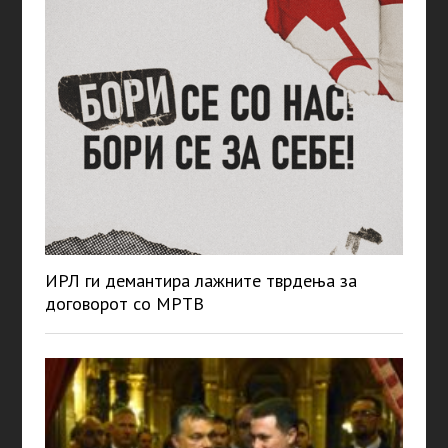
ИРЛ ги демантира лажните тврдења за
договорот со МРТВ