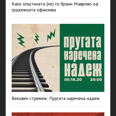
Како општината (не) го брани Маврово од
градежната офанзива
Вековен стремеж: Пругата наречена надеж