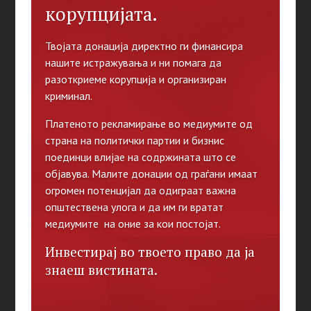
корупцијата.
Твојата донација директно ги финансира
нашите истражувања и ни помага да
разоткриеме корупција и организиран
криминал.
Платеното рекламирање во медиумите од
страна на политички партии и бизнис
поединци влијае на содржината што се
објавува. Малите донации од граѓани имаат
огромен потенцијал да одиграат важна
општествена улога и да им ги вратат
медиумите на оние за кои постојат.
Инвестирај во твоето право да ја
знаеш вистината.