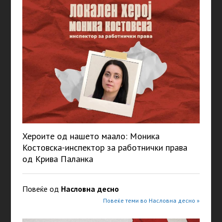
Хероите од нашето маало: Моника
Костовска-инспектор за работнички права
од Крива Паланка
Повеќе од
Насловна десно
Повеќе теми во Насловна десно »