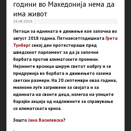
години во Македонија нема да
има живот
24.09.2019
Петоци за иднината е движење кое започна во
август 2018 година. Петнаесетгодишната
Грета
Тунберг
секој ден протестираше пред
шведскиот парламент за да ја започне
борбата против климатските промени.
Нејзините врсници ширум светот набргу и се
придружија во борбата и движењето зазема
светски размери. На 20 септември оваа година,
милиони луѓе загрижени за својата и за
иднината на своите деца, излегоа на улиците
барајќи акција од надлежните за справување
со климатската криза.
Зошто
Јана Василевска
?