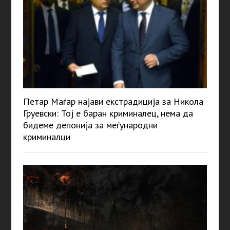
Петар Маѓар најави екстрадиција за Никола
Груевски: Тој е баран криминалец, нема да
бидеме депонија за меѓународни
криминалци