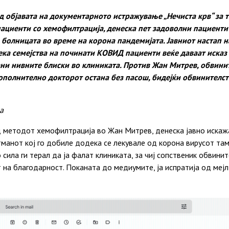
д објавата на документарното истражување „Нечиста крв“ за 
ациенти со хемофилтрација, денеска пет задоволни пациенти
 болницата во време на корона пандемијата. Јавниот настап н
ека семејства на починати КОВИД пациенти веќе даваат исказ
ани нивните блиски во клиниката. Против Жан Митрев, обвини
ополнително докторот остана без пасош, бидејќи обвинителс
ва
 методот хемофилтрација во Жан Митрев, денеска јавно искаж
манот кој го добиле додека се лекувале од корона вирусот там
о сила ги терал да ја фалат клиниката, за чиј сопственик обвини
 на благодарност. Поканата до медиумите, ја испратија од мејл