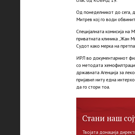
спас од КОВИД 19.
Од понеделникот до сега, 
Митрев кој го води обвини
Специјалната комисија на М
приватната клиника „Жан М
Судот како мерка на претп
ИРЛ во документарниот фил
со методата хемофилтрација
државната Агенција за лек
пријавил ниту една интерхо
да го стори тоа.
Стани наш сој
Твојата донација директ