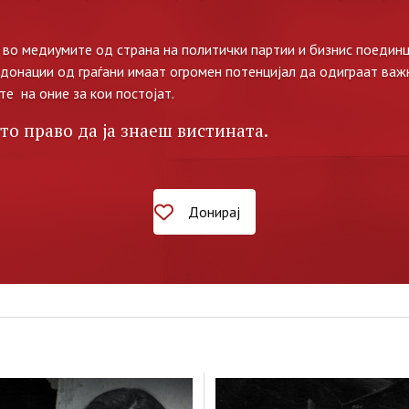
во медиумите од страна на политички партии и бизнис поединц
 донации од граѓани имаат огромен потенцијал да одиграат важ
те на оние за кои постојат.
то право да ја знаеш вистината.
Донирај