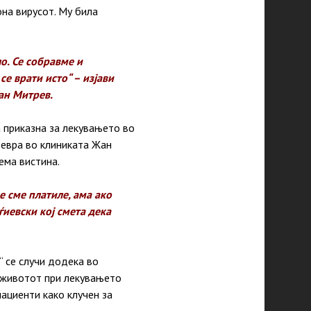
она вирусот. Му била
о. Се собравме и
се врати исто“ – изјави
ан Митрев.
а приказна за лекувањето во
 евра во клиниката Жан
ема вистина.
е сме платиле, ама ако
иевски кој смета дека
 се случи додека во
а животот при лекувањето
ациенти како клучен за