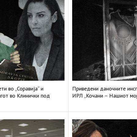
и во „Соравија“ и
Приведени даночните инсп
нгот во Клинички под
ИРЛ „Кочани – Нашиот мо