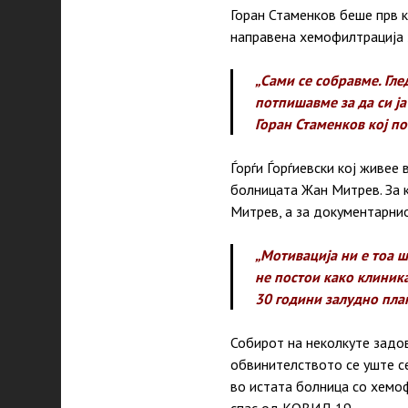
Горан Стаменков беше прв к
направена хемофилтрација з
„Сами се собравме. Гле
потпишавме за да си ја
Горан Стаменков кој п
Ѓорѓи Ѓорѓиевски кој живее
болницата Жан Митрев. За 
Митрев, а за документарнио
„Мотивација ни е тоа ш
не постои како клиника
30 години залудно пла
Собирот на неколкуте задо
обвинителството се уште се
во истата болница со хемо