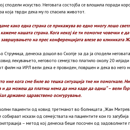
ој сподели искуство. Неговата состојба се влошила поради кор
а која тврди дека му го спасила животот.
даме како една страна се прикажува во едно многу лошо светл
 кажеме нашата страна. Кога некој ќе ти помогне човечки е да 
о завршувањето на прес конференцијата влезе во клиниката Ж
 во Струмица, денеска дошол во Скопје за да ја сподели неговат
ковид лекувањето, неговото семејство платило околу 20 илјади
т филм на ИРЛ вели дека е провиден, површен и дека во него н
то ние кога сме биле во тешка ситуација тие ни помогнале. Ни
 и да можеш да платиш нема да има каде да одиш“ – вели Ѓорѓ
ќал државно здравствено осигурување.
волни пациенти од ковид третманот во болницата „Жан Митрев“
 собираат искази од семејствата на пациентите кои го загубиј
филтрација – метод кој денеска беше посочен од задоволните п