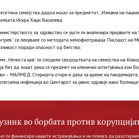
десетина семејства дадоа исказ за предметот „Измама на паци
телката Искра Хаџи Василева.
инистерството за здравство се уште ги анализира пријавите на
итрев“ се лекувале со методата хемофилтрација. Пасошот на М
азливост поради опасност од бегство.
м „Нечиста крв“ ги сподели сведоштвата на семејства на Ковид
 без да знаат дека се предмет на клинички испитувања кои бол
ови – МАЛМЕД. Сторијата откри и дека за време на пандемијата
спитална инфекција во Центарот за јавно здравје иако болница
узник во борбата против корупцијат
но ги финансира нашите истражувања и ни помага да разоткрием