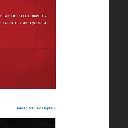
и влијае на содржината
на општествена улога и
Повеќе теми во Стории »