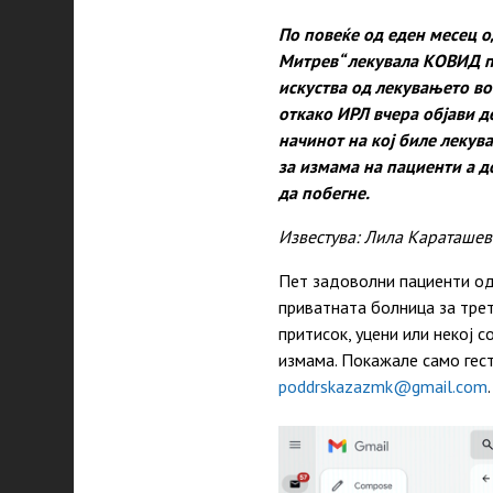
По повеќе од еден месец о
Митрев“ лекувала КОВИД п
искуства од лекувањето во
откако ИРЛ вчера објави д
начинот на кој биле лекув
за измама на пациенти а д
да побегне.
Известува: Лила Караташе
Пет задоволни пациенти од
приватната болница за трет
притисок, уцени или некој с
измама. Покажале само гест
poddrskazazmk@gmail.com
.