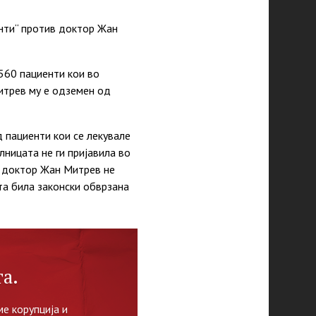
енти“ против доктор Жан
 560 пациенти кои во
итрев му е одземен од
 пациенти кои се лекувале
ницата не ги пријавила во
, доктор Жан Митрев не
та била законски обврзана
а.
е корупција и