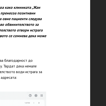
тоа како клиниката „Жан
 пренесоа позитивни
а овие пациенти следува
 во обвинителството за
телството отвори истрага
твото се сомнева дека може
аа благодарност до
у. Тврдат дека немале
телството води истрага за
 адресата: