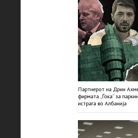
Партнерот на Дрин Ахмет
фирмата „Ѓока“ за парки
истрага во Албанија