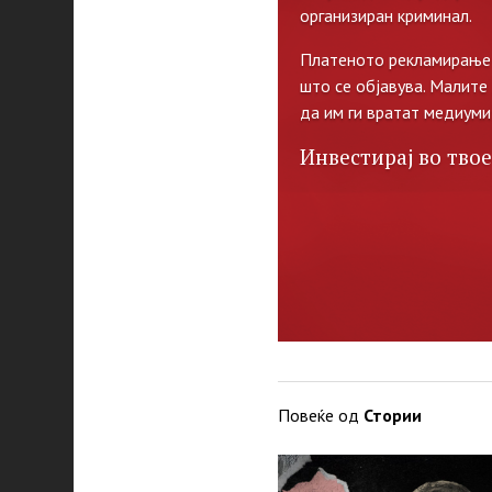
организиран криминал.
Платеното рекламирање 
што се објавува. Малите
да им ги вратат медиуми
Инвестирај во твое
Повеќе од
Стории