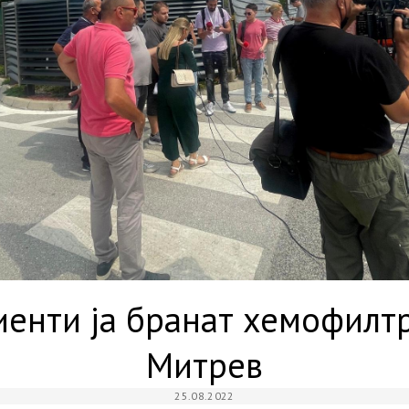
енти ја бранат хемофилт
Митрев
25.08.2022