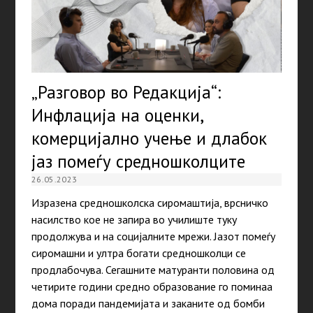
„Разговор во Редакција“:
Инфлација на оценки,
комерцијално учење и длабок
јаз помеѓу средношколците
26.05.2023
Изразена средношколска сиромаштија, врсничко
насилство кое не запира во училиште туку
продолжува и на социјалните мрежи. Јазот помеѓу
сиромашни и ултра богати средношколци се
продлабочува. Сегашните матуранти половина од
четирите години средно образование го поминаа
дома поради пандемијата и заканите од бомби