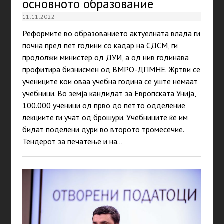
основното образование
11.11.2022
Реформите во образованието актуелната влада ги
почна пред пет години со кадар на СДСМ, ги
продолжи министер од ДУИ, а од нив годинава
профитира бизнисмен од ВМРО-ДПМНЕ. Жртви се
учениците кои оваа учебна година се уште немаaт
учебници. Во земја кандидат за Европската Унија,
100.000 ученици од прво до петто одделение
лекциите ги учат од брошури. Учебниците ќе им
бидат поделени дури во второто тромесечие.
Тендерот за печатење и на…