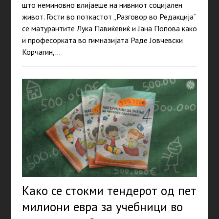
што неминовно влијаеше на нивниот социјален
живот. Гости во поткастот „Разговор во Редакција“
се матурантите Лука Павиќевиќ и Јана Попова како
и професорката во гимназијата Раде Јовчевски
Корчагин,…
Како се стокми тендерот од пет
милиони евра за учебници во