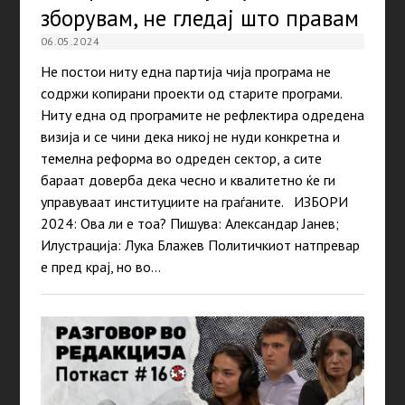
зборувам, не гледај што правам
06.05.2024
Не постои ниту една партија чија програма не
содржи копирани проекти од старите програми.
Ниту една од програмите не рефлектира одредена
визија и се чини дека никој не нуди конкретна и
темелна реформа во одреден сектор, а сите
бараат доверба дека чесно и квалитетно ќе ги
управуваат институциите на граѓаните. ИЗБОРИ
2024: Ова ли е тоа? Пишува: Александар Јанев;
Илустрација: Лука Блажев Политичкиот натпревар
е пред крај, но во…