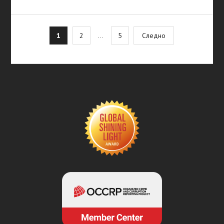
Posts
1
2
…
5
Следно
pagination