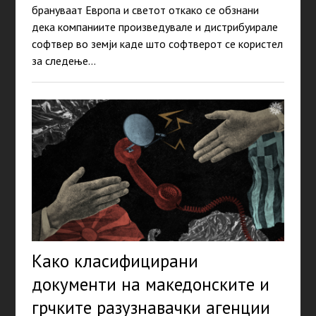
брануваат Европа и светот откако се обзнани
дека компаниите произведувале и дистрибуирале
софтвер во земји каде што софтверот се користел
за следење…
Како класифицирани
документи на македонските и
грчките разузнавачки агенции