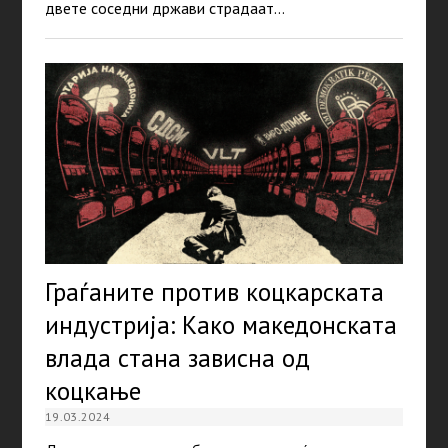
двете соседни држави страдаат…
Граѓаните против коцкарската
индустрија: Како македонската
влада стана зависна од
коцкање
19.03.2024