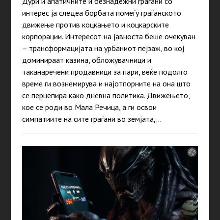
Дури и апатичните и безнадежни граѓани со
интерес ја следеа борбата помеѓу граѓанското
движење против коцкањето и коцкарските
корпорации. Интересот на јавноста беше очекуван
– трансформацијата на урбаниот пејзаж, во кој
доминираат казина, обложувачници и
таканаречени продавници за пари, веќе подолго
време ги вознемирува и најотпорните на она што
се перцепира како дневна политика. Движењето,
кое се роди во Мала Речица, а ги освои
симпатиите на сите граѓани во земјата,…