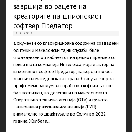
завршија во рацете на
креаторите на шпионскиот
софтвер Предатор
13.07.2023
Документи со класифицирана содржина создадени
од грчки и македонски тајни служби, биле
споделувани од кабинетот на грчкиот премиер со
приватната компанија Интелекса, која е автор на
шпионскиот софтер Предатор, најверојатно без
знаење на македонската страна. Станува збор за
драфт меморандум за соработка кој никогаш не
бил потпишан, но делегации на македонската
Оперативно техничка агенција (ОТА) и грчката
Национална разузнавачка агенција (ЕУП)
внимателно го драфтувале во Солун во 2022
година. Желбата…