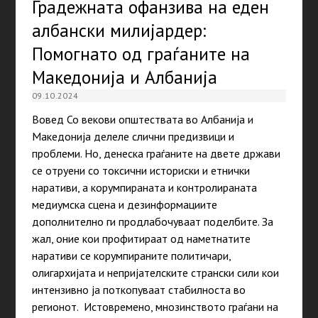
Градежната офанзива на еден
албански милијардер:
Помогнато од граѓаните на
Македонија и Албанија
09.10.2024
Вовед Со векови општествата во Албанија и
Македонија делеле слични предизвици и
проблеми. Но, денеска граѓаните на двете држави
се отруени со токсични историски и етнички
наративи, а корумпираната и контролираната
медиумска сцена и дезинформациите
дополнително ги продлабочуваат поделбите. За
жал, оние кои профитираат од наметнатите
наративи се корумпираните политичари,
олигархијата и непријателските странски сили кои
интензивно ја поткопуваат стабилноста во
регионот. Истовремено, мнозинството граѓани на