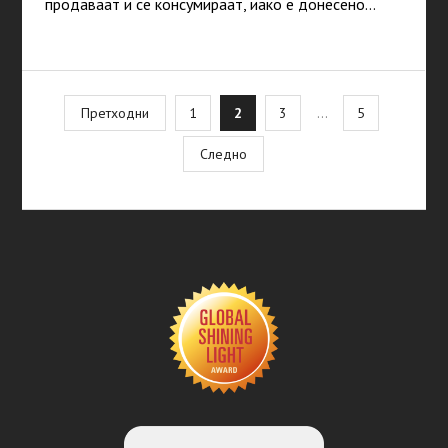
продаваат и се консумираат, иако е донесено…
Posts
Претходни
1
2
3
…
5
pagination
Следно