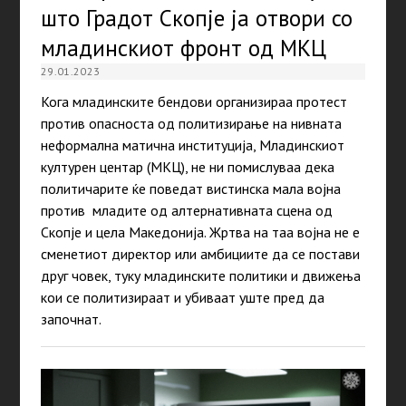
што Градот Скопје ја отвори со
младинскиот фронт од МКЦ
29.01.2023
Кога младинските бендови организираа протест
против опасноста од политизирање на нивната
неформална матична институција, Младинскиот
културен центар (МКЦ), не ни помислуваа дека
политичарите ќе поведат вистинска мала војна
против младите од алтернативната сцена од
Скопје и цела Македонија. Жртва на таа војна не е
сменетиот директор или амбициите да се постави
друг човек, туку младинските политики и движења
кои се политизираат и убиваат уште пред да
започнат.