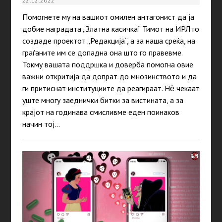
22.12.2022
Помогнете му на вашиот омилен антагонист да ја
добие наградата „Златна касичка“ Тимот на ИРЛ го
создаде проектот „Редакција“, а за наша среќа, на
граѓаните им се допадна она што го правевме.
Токму вашата поддршка и доверба помогна овие
важни откритија да допрат до мнозинството и да
ги притиснат институциите да реагираат. Нѐ чекаат
уште многу заеднички битки за вистината, а за
крајот на годинава смисливме еден поинаков
начин тој…