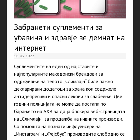
Забранети суплементи за
убавина и здравје ве демнат на
интернет
18.03.2022
Суплементите на еден од најстарите и
најпопуларните македонски брендови за
одржување на телото „Слимлајн“ биле лажно
декларирани додатоци за храна кои содржеле
антидепресиви и опасни лекови за слабеење. Две
години полицијата не може да постапи по
барањето на АХВ за да ја блокира веб-страницата
на „Слимлајн“ за продажба на нивните производи.
Со помошта на познати инфлуенсери на
„Инстаграм“ и „Фејсбук“, производите слободно се