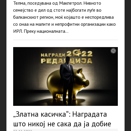
Телма, поседувана од Макпетрол. Нивното
семејство е дел од стоте најбогати луѓе во
балканскиот регион, моќ којашто е неспоредлива
со онаа на малите и непрофитни организации како
ИРЛ. Преку националната…
„Златна касичка“: Наградата
што никој не сака да ја добие