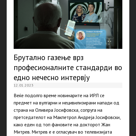
Брутално газење врз
професионалните стандарди во
едно нечесно интервју
12.01.2023
Веќе подолго време новинарите на ИРЛ се
предмет на вулгарни и нецивилизирани напади од
страна на Оливера Јосифовска, сопруга на
претседателот на Макпетрол Андреја Јосифовски,
како еден од топ фановите на докторот Жан
Митрев. Митрев е е огласувач во телевизијата